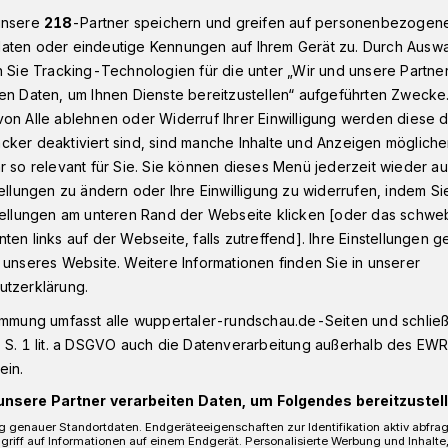
unsere
218
-Partner speichern und greifen auf personenbezogen
aten oder eindeutige Kennungen auf Ihrem Gerät zu. Durch Ausw
n Sie Tracking-Technologien für die unter „Wir und unsere Partne
e auf die A 1 in Wuppertal geworfen​
en Daten, um Ihnen Dienste bereitzustellen“ aufgeführten Zwecke
on Alle ablehnen oder Widerruf Ihrer Einwilligung werden diese de
cker deaktiviert sind, sind manche Inhalte und Anzeigen möglich
r so relevant für Sie. Sie können dieses Menü jederzeit wieder au
tellungen zu ändern oder Ihre Einwilligung zu widerrufen, indem Si
ücke auf die A 1
stellungen am unteren Rand der Webseite klicken [oder das schw
ten links auf der Webseite, falls zutreffend]. Ihre Einstellungen g
 unseres Website. Weitere Informationen finden Sie in unserer
utzerklärung.
immung umfasst alle wuppertaler-rundschau.de-Seiten und schließt
r Polizei fahndet nach Unbekannten, die
 S. 1 lit. a DSGVO auch die Datenverarbeitung außerhalb des EWR, 
25 Uhr auf der A 1 einen mindestens
ein.
– offenbar einen Stein – von einer Brücke
unsere Partner verarbeiten Daten, um Folgendes bereitzustell
ser prallte gegen die Windschutzscheibe
 genauer Standortdaten. Endgeräteeigenschaften zur Identifikation aktiv abfra
griff auf Informationen auf einem Endgerät. Personalisierte Werbung und Inhalt