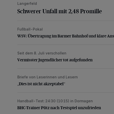
Langerfeld
Schwerer Unfall mit 2,48 Promille
Fußball-Pokal
WSV: Übertragung im Barmer Bahnhof und klare An
WSV: Übertragung im Barmer Bahnhof und klare An
Seit dem 8. Juli verschollen
Vermisster Jugendlicher tot aufgefunden
Vermisster Jugendlicher tot aufgefunden
Briefe von Leserinnen und Lesern
„Dies ist nicht akzeptabel“
„Dies ist nicht akzeptabel“
Handball-Test: 24:30 (10:15) in Dormagen
BHC-Trainer Pütz nach Testspiel unzufrieden
BHC-Trainer Pütz nach Testspiel unzufrieden