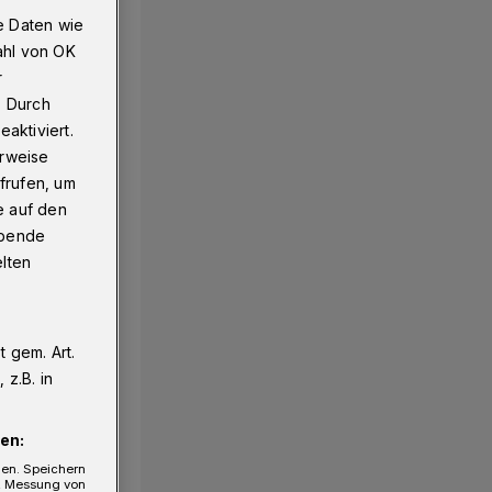
e Daten wie
ahl von OK
r
. Durch
aktiviert.
erweise
frufen, um
e auf den
ebende
elten
 gem. Art.
z.B. in
en:
gen. Speichern
e, Messung von