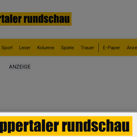
Sport
Leser
Kolumne
Spiele
Trauer
E-Paper
Anze