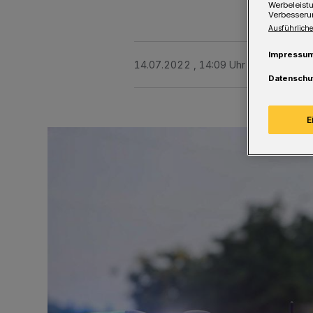
Werbeleist
Verbesseru
Ausführliche
Impressu
14.07.2022 , 14:09 Uhr
Eine Minute 
Datenschu
E