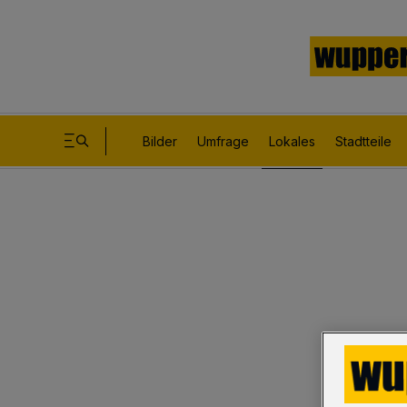
Bilder
Umfrage
Lokales
Stadtteile