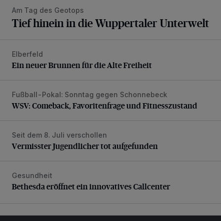
Am Tag des Geotops
Tief hinein in die Wuppertaler Unterwelt
Elberfeld
Ein neuer Brunnen für die Alte Freiheit
Ein neuer Brunnen für die Alte Freiheit
Fußball-Pokal: Sonntag gegen Schonnebeck
WSV: Comeback, Favoritenfrage und Fitnesszustand
WSV: Comeback, Favoritenfrage und Fitnesszustand
Seit dem 8. Juli verschollen
Vermisster Jugendlicher tot aufgefunden
Vermisster Jugendlicher tot aufgefunden
Gesundheit
Bethesda eröffnet ein innovatives Callcenter
Bethesda eröffnet ein innovatives Callcenter