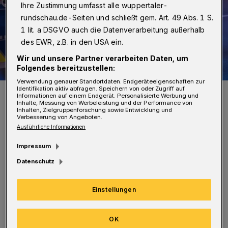
Ihre Zustimmung umfasst alle wuppertaler-
rundschau.de-Seiten und schließt gem. Art. 49 Abs. 1 S.
1 lit. a DSGVO auch die Datenverarbeitung außerhalb
des EWR, z.B. in den USA ein.
Wir und unsere Partner verarbeiten Daten, um
Folgendes bereitzustellen:
Verwendung genauer Standortdaten. Endgeräteeigenschaften zur
Identifikation aktiv abfragen. Speichern von oder Zugriff auf
Symbolfoto.
Informationen auf einem Endgerät. Personalisierte Werbung und
Foto: Christoph Petersen
Inhalte, Messung von Werbeleistung und der Performance von
Inhalten, Zielgruppenforschung sowie Entwicklung und
Verbesserung von Angeboten.
Ausführliche Informationen
Impressum
D
Datenschutz
ie EInsatzkräfte verzeichneten dabei
unter anderem 31 Ruhestörungen, zwölf
Einstellungen
Körperverletzungen und elf
Sachbeschädigungen. In 13 Fällen ging es um
OK