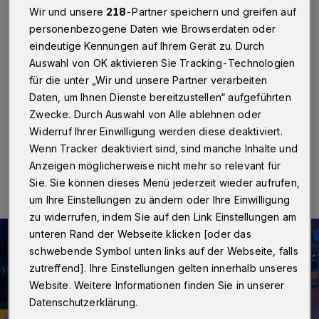
Vorfälle
Wir und unsere
218
-Partner speichern und greifen auf
personenbezogene Daten wie Browserdaten oder
Wuppertal
·
Die Wuppertaler Polizei musste in der
eindeutige Kennungen auf Ihrem Gerät zu. Durch
Silvesternacht (31. Dezember 2021 / 1. Januar 2022)
Auswahl von OK aktivieren Sie Tracking-Technologien
von 18 bis 6 Uhr zu insgesamt 186 Einsätzen
für die unter „Wir und unsere Partner verarbeiten
ausrücken. Damit war das Geschehen Pandemie-
bedingt ähnlich ruhig wie vor zwölf Monaten.
Daten, um Ihnen Dienste bereitzustellen“ aufgeführten
Zwecke. Durch Auswahl von Alle ablehnen oder
Widerruf Ihrer Einwilligung werden diese deaktiviert.
Wenn Tracker deaktiviert sind, sind manche Inhalte und
01.01.2022 , 11:38 Uhr
Eine Minute Lesezeit
Anzeigen möglicherweise nicht mehr so relevant für
Sie. Sie können dieses Menü jederzeit wieder aufrufen,
um Ihre Einstellungen zu ändern oder Ihre Einwilligung
zu widerrufen, indem Sie auf den Link Einstellungen am
unteren Rand der Webseite klicken [oder das
schwebende Symbol unten links auf der Webseite, falls
zutreffend]. Ihre Einstellungen gelten innerhalb unseres
Website. Weitere Informationen finden Sie in unserer
Datenschutzerklärung.