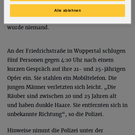
den „unsachgemäßen Umgang mit Böllern“.
Dabei wurde Pyrotechnik auf Personen oder
Alle ablehnen
vorbeifahrende Fahrzeuge geworfen. Verletzt
wurde niemand.
An der Friedrichstraße in Wuppertal schlugen
fünf Personen gegen 4:10 Uhr nach einem
kurzen Gespräch auf ihre 21- und 25-jährigen
Opfer ein. Sie stahlen ein Mobiltelefon. Die
jungen Männer verletzten sich leicht. „Die
Räuber sind zwischen 20 und 25 Jahren alt
und haben dunkle Haare. Sie entfernten sich in
unbekannte Richtung“, so die Polizei.
Hinweise nimmt die Polizei unter der