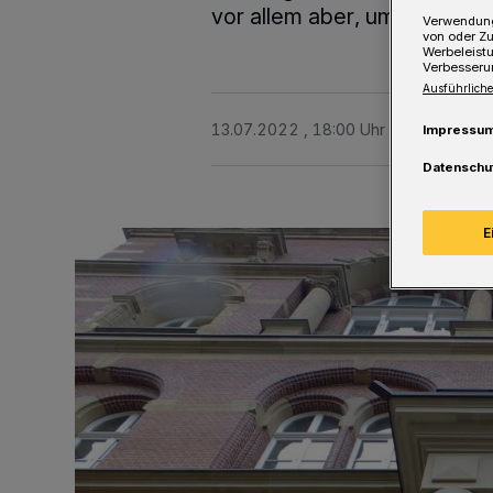
vor allem aber, um Deutsch 
Verwendung
von oder Zu
Werbeleist
Verbesseru
Ausführliche
13.07.2022 , 18:00 Uhr
Eine Minute 
Impressu
Datenschu
E