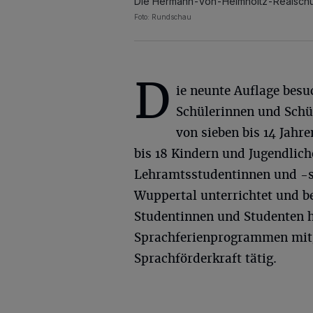
Die Hermann-von-Helmholtz-Realschu
Foto: Rundschau
D
ie neunte Auflage bes
Schülerinnen und Schül
von sieben bis 14 Jahr
bis 18 Kindern und Jugendlic
Lehramtsstudentinnen und -s
Wuppertal unterrichtet und bet
Studentinnen und Studenten h
Sprachferienprogrammen mitge
Sprachförderkraft tätig.