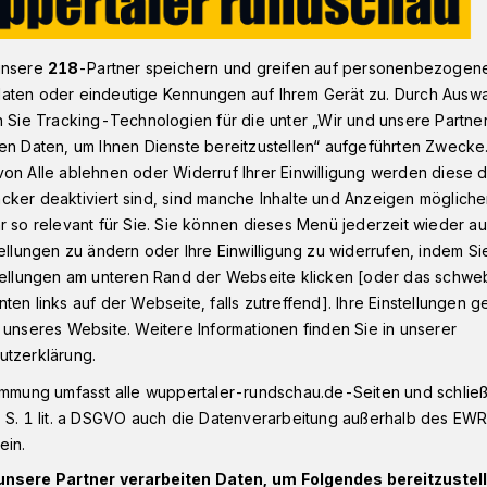
unsere
218
-Partner speichern und greifen auf personenbezogen
n und Schüler machen in Wuppertal Sprachferien​
aten oder eindeutige Kennungen auf Ihrem Gerät zu. Durch Ausw
n Sie Tracking-Technologien für die unter „Wir und unsere Partne
en Daten, um Ihnen Dienste bereitzustellen“ aufgeführten Zwecke
ntrum
on Alle ablehnen oder Widerruf Ihrer Einwilligung werden diese de
cker deaktiviert sind, sind manche Inhalte und Anzeigen möglich
innen und Schüler
r so relevant für Sie. Sie können dieses Menü jederzeit wieder au
tellungen zu ändern oder Ihre Einwilligung zu widerrufen, indem Si
chferien
stellungen am unteren Rand der Webseite klicken [oder das schw
ten links auf der Webseite, falls zutreffend]. Ihre Einstellungen g
 unseres Website. Weitere Informationen finden Sie in unserer
utzerklärung.
en Sprachferienprogramm des Kommunalen
ppertal nehmen besonders viele Kinder
immung umfasst alle wuppertaler-rundschau.de-Seiten und schließt
s der Ukraine geflüchtet sind. Sie nutzen
 S. 1 lit. a DSGVO auch die Datenverarbeitung außerhalb des EWR, 
ein.
 Sommerferien, um gemeinsam Zeit zu
üpfen, ihre neue Heimat kennenzulernen –
unsere Partner verarbeiten Daten, um Folgendes bereitzustell