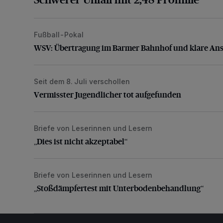
Fußball-Pokal
WSV: Übertragung im Barmer Bahnhof und klare An
WSV: Übertragung im Barmer Bahnhof und klare An
Seit dem 8. Juli verschollen
Vermisster Jugendlicher tot aufgefunden
Vermisster Jugendlicher tot aufgefunden
Briefe von Leserinnen und Lesern
„Dies ist nicht akzeptabel“
„Dies ist nicht akzeptabel“
Briefe von Leserinnen und Lesern
„Stoßdämpfertest mit Unterbodenbehandlung“
„Stoßdämpfertest mit Unterbodenbehandlung“