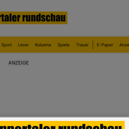
Sport
Leser
Kolumne
Spiele
Trauer
E-Paper
Anze