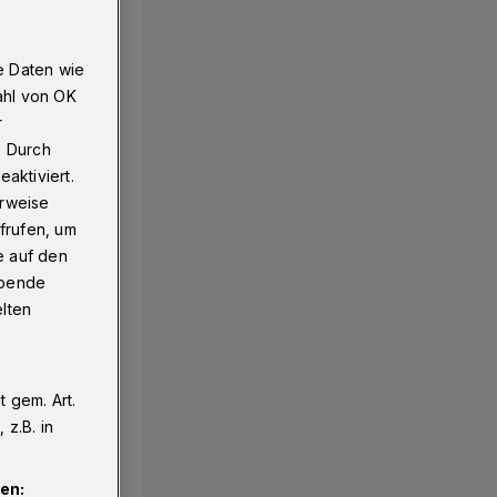
e Daten wie
ahl von OK
r
. Durch
aktiviert.
erweise
frufen, um
e auf den
ebende
elten
 gem. Art.
z.B. in
en: