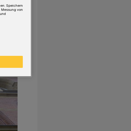
gen. Speichern
e, Messung von
 und