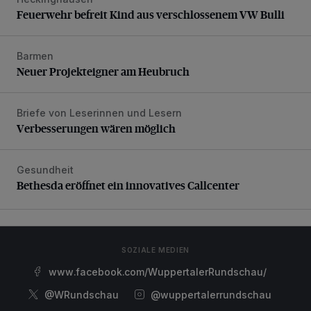
Feuerwehr befreit Kind aus verschlossenem VW Bulli
Feuerwehr befreit Kind aus verschlossenem VW Bulli
Barmen
Neuer Projekteigner am Heubruch
Neuer Projekteigner am Heubruch
Briefe von Leserinnen und Lesern
Verbesserungen wären möglich
Verbesserungen wären möglich
Gesundheit
Bethesda eröffnet ein innovatives Callcenter
Bethesda eröffnet ein innovatives Callcenter
SOZIALE MEDIEN
www.facebook.com/WuppertalerRundschau/
@WRundschau
@wuppertalerrundschau