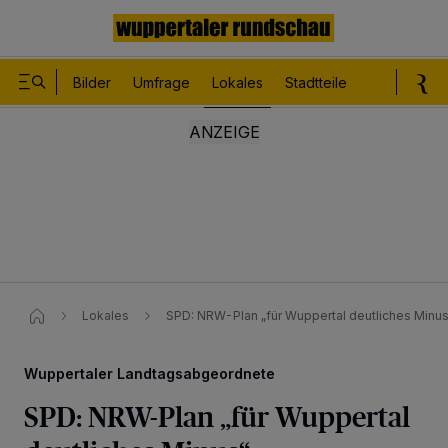
Bilder
Umfrage
Lokales
Stadtteile
Sport
Le
Lokales
SPD: NRW-Plan „für Wuppertal deutliches Minus
Wuppertaler Landtagsabgeordnete
SPD: NRW-Plan „für Wuppertal