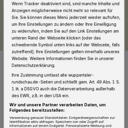
Wenn Tracker deaktiviert sind, sind manche Inhalte und
Anzeigen möglicherweise nicht mehr so relevant für
Sie. Sie können dieses Menü jederzeit wieder aufrufen,
um Ihre Einstellungen zu ändern oder Ihre Einwilligung
zu widerrufen, indem Sie auf den Link Einstellungen am
unteren Rand der Webseite klicken [oder das
schwebende Symbol unten links auf der Webseite, falls
zutreffend]. Ihre Einstellungen gelten innerhalb unseres
Andreas Bialas, Dilek Engin (li.) und Josef Neumann.
Website. Weitere Informationen finden Sie in unserer
Foto: SPD
Datenschutzerklärung.
Ihre Zustimmung umfasst alle wuppertaler-
rundschau.de-Seiten und schließt gem. Art. 49 Abs. 1 S.
1 lit. a DSGVO auch die Datenverarbeitung außerhalb
des EWR, z.B. in den USA ein.
„Bei genauerem Hinsehen entpuppt sich der
Wir und unsere Partner verarbeiten Daten, um
Plan als purer Etikettenschwindel, der kaum
Folgendes bereitzustellen:
neue Impulse setzen kann“, kritisieren Dilek
Verwendung genauer Standortdaten. Endgeräteeigenschaften zur
Identifikation aktiv abfragen. Speichern von oder Zugriff auf
Engin, Andreas Bialas und Josef Neumann,
Informationen auf einem Endgerät. Personalisierte Werbung und