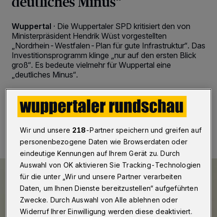
deutliches Minus“
Wuppertal
·
Die Wuppertaler SPD kritisiert den von
Ministerpräsident Hendrik Wüst vorgestellten
„Nordrhein-Westfalen-Plan für gute Infrastruktur“. Das
Investitionsprogramm klinge „nur auf den ersten Blick
groß“. Es bedeute vielmehr für Wuppertal eine
„deutliches Minus“.
27.10.2025 , 08:00 Uhr
2 Minuten Lesezeit
Wir und unsere
218
-Partner speichern und greifen auf
personenbezogene Daten wie Browserdaten oder
eindeutige Kennungen auf Ihrem Gerät zu. Durch
Auswahl von OK aktivieren Sie Tracking-Technologien
für die unter „Wir und unsere Partner verarbeiten
Daten, um Ihnen Dienste bereitzustellen“ aufgeführten
Zwecke. Durch Auswahl von Alle ablehnen oder
Widerruf Ihrer Einwilligung werden diese deaktiviert.