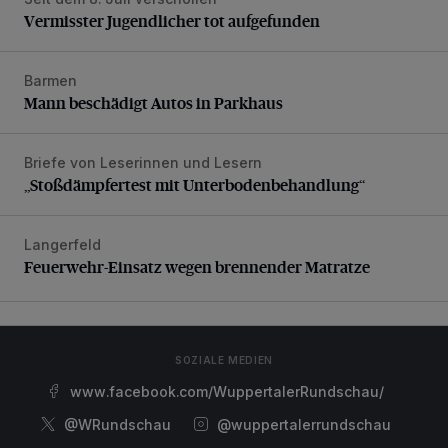
Vermisster Jugendlicher tot aufgefunden
Vermisster Jugendlicher tot aufgefunden
Barmen
Mann beschädigt Autos in Parkhaus
Mann beschädigt Autos in Parkhaus
Briefe von Leserinnen und Lesern
„Stoßdämpfertest mit Unterbodenbehandlung“
„Stoßdämpfertest mit Unterbodenbehandlung“
Langerfeld
Feuerwehr-Einsatz wegen brennender Matratze
Feuerwehr-Einsatz wegen brennender Matratze
SOZIALE MEDIEN
www.facebook.com/WuppertalerRundschau/
@WRundschau
@wuppertalerrundschau