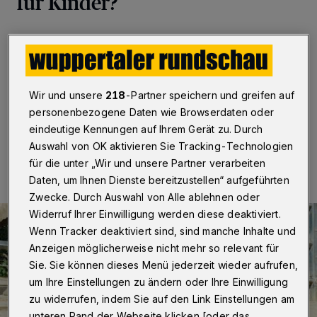
für Kinder?
Wuppertal
·
Kostet der Eintritt in den Zoo für Kinder
bald nur noch 1, 70 Euro? SPD, CDU, FDP und Grüne
machen sich in einem gemeinsamen Antrag für einen
kinderfreundlichen Wuppertaler Zoo stark.
Wir und unsere
218
-Partner speichern und greifen auf
personenbezogene Daten wie Browserdaten oder
eindeutige Kennungen auf Ihrem Gerät zu. Durch
25.06.2019 , 08:29 Uhr
Eine Minute Lesezeit
Auswahl von OK aktivieren Sie Tracking-Technologien
für die unter „Wir und unsere Partner verarbeiten
Daten, um Ihnen Dienste bereitzustellen“ aufgeführten
Zwecke. Durch Auswahl von Alle ablehnen oder
Widerruf Ihrer Einwilligung werden diese deaktiviert.
Wenn Tracker deaktiviert sind, sind manche Inhalte und
Anzeigen möglicherweise nicht mehr so relevant für
Sie. Sie können dieses Menü jederzeit wieder aufrufen,
um Ihre Einstellungen zu ändern oder Ihre Einwilligung
zu widerrufen, indem Sie auf den Link Einstellungen am
unteren Rand der Webseite klicken [oder das