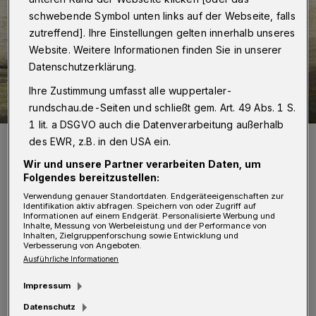
schwebende Symbol unten links auf der Webseite, falls
zutreffend]. Ihre Einstellungen gelten innerhalb unseres
Website. Weitere Informationen finden Sie in unserer
Datenschutzerklärung.
Ihre Zustimmung umfasst alle wuppertaler-
rundschau.de-Seiten und schließt gem. Art. 49 Abs. 1 S.
1 lit. a DSGVO auch die Datenverarbeitung außerhalb
Elefantenbaby Gus, eine der Hauptattraktionen des Grünen Zoos.
des EWR, z.B. in den USA ein.
Foto: Wuppertaler Rudnschau/Wuppertaler Rundschau
Wir und unsere Partner verarbeiten Daten, um
Folgendes bereitzustellen:
Verwendung genauer Standortdaten. Endgeräteeigenschaften zur
Identifikation aktiv abfragen. Speichern von oder Zugriff auf
Informationen auf einem Endgerät. Personalisierte Werbung und
Inhalte, Messung von Werbeleistung und der Performance von
Inhalten, Zielgruppenforschung sowie Entwicklung und
„Voraussichtlich schon im Oktober wird der
Verbesserung von Angeboten.
Ausführliche Informationen
Eintritt für die Kleinsten im Zoo nur noch 1,70
Euro betragen. Das ist quasi umsonst, weil es
Impressum
den Kosten für die Nutzung des ÖPNV
Datenschutz