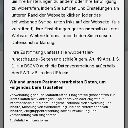
um Ihre Einstellungen zu ändern oder Ihre Einwilligung
zu widerrufen, indem Sie auf den Link Einstellungen am
unteren Rand der Webseite klicken [oder das
schwebende Symbol unten links auf der Webseite, falls
zutreffend]. Ihre Einstellungen gelten innerhalb unseres
Website. Weitere Informationen finden Sie in unserer
Datenschutzerklärung.
Ihre Zustimmung umfasst alle wuppertaler-
Klaus Jürgen Reese, Vorsitzender der SPD Fraktion.
rundschau.de-Seiten und schließt gem. Art. 49 Abs. 1 S.
Foto: SPD
1 lit. a DSGVO auch die Datenverarbeitung außerhalb
des EWR, z.B. in den USA ein.
Wir und unsere Partner verarbeiten Daten, um
Folgendes bereitzustellen:
Verwendung genauer Standortdaten. Endgeräteeigenschaften zur
Identifikation aktiv abfragen. Speichern von oder Zugriff auf
„Die Koordinierungsstelle Klimaschutz der
Informationen auf einem Endgerät. Personalisierte Werbung und
Inhalte, Messung von Werbeleistung und der Performance von
Stadt Wuppertal hat das Klimaschutzkonzept
Inhalten, Zielgruppenforschung sowie Entwicklung und
Verbesserung von Angeboten.
mit integriertem Handlungsfeld Anpassung an
Ausführliche Informationen
den Klimawandel, mit Hilfe externer