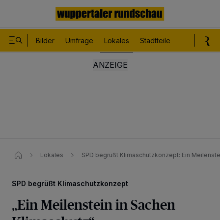
Bilder
Umfrage
Lokales
Stadtteile
Sport
Le
Lokales
SPD begrüßt Klimaschutzkonzept: Ein Meilenste
SPD begrüßt Klimaschutzkonzept
„Ein Meilenstein in Sachen