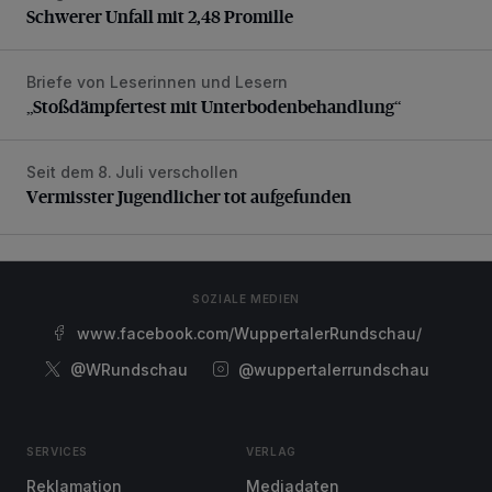
Schwerer Unfall mit 2,48 Promille
Briefe von Leserinnen und Lesern
„Stoßdämpfertest mit Unterbodenbehandlung“
„Stoßdämpfertest mit Unterbodenbehandlung“
Seit dem 8. Juli verschollen
Vermisster Jugendlicher tot aufgefunden
Vermisster Jugendlicher tot aufgefunden
SOZIALE MEDIEN
www.facebook.com/WuppertalerRundschau/
@WRundschau
@wuppertalerrundschau
SERVICES
VERLAG
Reklamation
Mediadaten