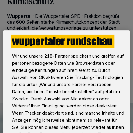
Klimaschutz“
Wuppertal
·
Die Wuppertaler SPD-Fraktion begrüßt
das 600 Seiten starke Klimaschutzkonzept der Stadt
und erklärt, die Verwaltungsvorlage zu unterstützen.
„Das über 600 Seiten starke Klimaschutzkonzept ist ein
wichtiger Meilenstein auf dem Weg zu einer
klimagerechten Stadt“, so Frank Lindgren,
umweltpolitischer Sprecher der SPD-Ratsfraktion.
Wir und unsere
218
-Partner speichern und greifen auf
personenbezogene Daten wie Browserdaten oder
eindeutige Kennungen auf Ihrem Gerät zu. Durch
03.06.2020 , 10:17 Uhr
2 Minuten Lesezeit
Auswahl von OK aktivieren Sie Tracking-Technologien
für die unter „Wir und unsere Partner verarbeiten
Daten, um Ihnen Dienste bereitzustellen“ aufgeführten
Zwecke. Durch Auswahl von Alle ablehnen oder
Widerruf Ihrer Einwilligung werden diese deaktiviert.
Wenn Tracker deaktiviert sind, sind manche Inhalte und
Anzeigen möglicherweise nicht mehr so relevant für
Sie. Sie können dieses Menü jederzeit wieder aufrufen,