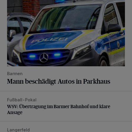
Barmen
Mann beschädigt Autos in Parkhaus
Fußball-Pokal
WSV: Übertragung im Barmer Bahnhof und klare Ansage
WSV: Übertragung im Barmer Bahnhof und klare
Ansage
Langerfeld
Schwerer Unfall mit 2,48 Promille