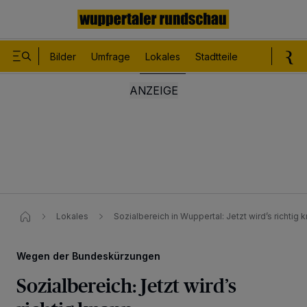
Bilder
Umfrage
Lokales
Stadtteile
Sport
Le
Lokales
Sozialbereich in Wuppertal: Jetzt wird’s richtig 
Wegen der Bundeskürzungen
Sozialbereich: Jetzt wird’s