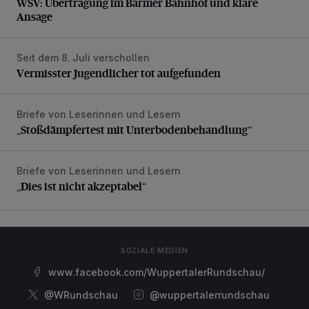
WSV: Übertragung im Barmer Bahnhof und klare
Ansage
Seit dem 8. Juli verschollen
Vermisster Jugendlicher tot aufgefunden
Vermisster Jugendlicher tot aufgefunden
Briefe von Leserinnen und Lesern
„Stoßdämpfertest mit Unterbodenbehandlung“
„Stoßdämpfertest mit Unterbodenbehandlung“
Briefe von Leserinnen und Lesern
„Dies ist nicht akzeptabel“
„Dies ist nicht akzeptabel“
SOZIALE MEDIEN
www.facebook.com/WuppertalerRundschau/
@WRundschau
@wuppertalerrundschau