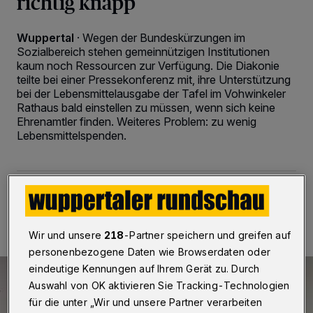
richtig knapp
Wuppertal
·
Wegen der Bundeskürzungen im
Sozialbereich stehen gemeinnützigen Institutionen
kaum noch Ressourcen zur Verfügung. Die Diakonie
teilte bei einer Pressekonferenz mit, ihre Unterstützung
bei der Lebensmittelausgabe der Tafel im Vohwinkeler
Rathaus bald einstellen zu müssen, wenn sich keine
Ehrenamtler finden. Weiteres Problem: zu wenig
Lebensmittelspenden.
01.03.2025 , 19:00 Uhr
2 Minuten Lesezeit
Wir und unsere
218
-Partner speichern und greifen auf
personenbezogene Daten wie Browserdaten oder
eindeutige Kennungen auf Ihrem Gerät zu. Durch
Auswahl von OK aktivieren Sie Tracking-Technologien
für die unter „Wir und unsere Partner verarbeiten