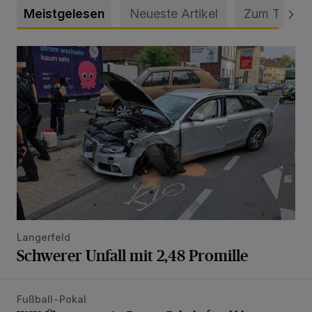
Meistgelesen
Neueste Artikel
Zum Thema
Schwerer Unfall mit 2,48 Promille
Langerfeld
Schwerer Unfall mit 2,48 Promille
Fußball-Pokal
WSV: Übertragung im Barmer Bahnhof und klare Ansage