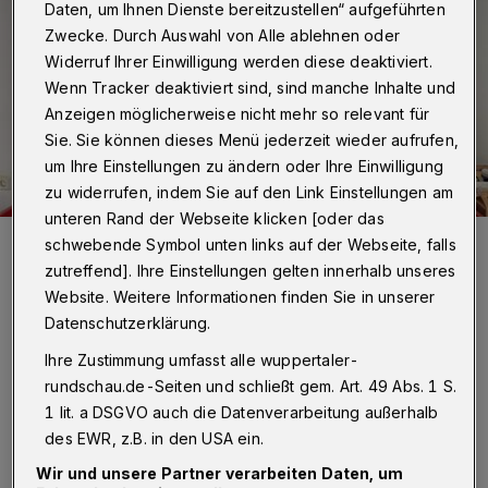
Daten, um Ihnen Dienste bereitzustellen“ aufgeführten
Zwecke. Durch Auswahl von Alle ablehnen oder
Widerruf Ihrer Einwilligung werden diese deaktiviert.
Wenn Tracker deaktiviert sind, sind manche Inhalte und
Anzeigen möglicherweise nicht mehr so relevant für
Sie. Sie können dieses Menü jederzeit wieder aufrufen,
um Ihre Einstellungen zu ändern oder Ihre Einwilligung
zu widerrufen, indem Sie auf den Link Einstellungen am
unteren Rand der Webseite klicken [oder das
Im Rahmen eines geförderten Beschäftigungsverhältnisses bei der
schwebende Symbol unten links auf der Webseite, falls
Diakonie hilft Natascha Presch (noch) in der Lebensmittelausgabe
zutreffend]. Ihre Einstellungen gelten innerhalb unseres
in Vohwinkel. Über ehrenamtliche Unterstützung würde sie sich
freuen.
Website. Weitere Informationen finden Sie in unserer
Foto: mivi
Datenschutzerklärung.
Ihre Zustimmung umfasst alle wuppertaler-
rundschau.de-Seiten und schließt gem. Art. 49 Abs. 1 S.
1 lit. a DSGVO auch die Datenverarbeitung außerhalb
R
des EWR, z.B. in den USA ein.
und 900 Menschen versorgt die Tafel im
Wir und unsere Partner verarbeiten Daten, um
Stadtteil Vohwinkel an fünf Tagen in der