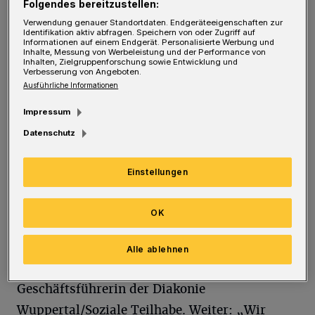
Folgendes bereitzustellen:
Woche. Die Lebensmittel, die in einem Raum
Verwendung genauer Standortdaten. Endgeräteeigenschaften zur
Identifikation aktiv abfragen. Speichern von oder Zugriff auf
im Vohwinkeler Rathaus in Kisten gestapelt
Informationen auf einem Endgerät. Personalisierte Werbung und
Inhalte, Messung von Werbeleistung und der Performance von
sind, haben seit 2020 Mitarbeitende der
Inhalten, Zielgruppenforschung sowie Entwicklung und
Verbesserung von Angeboten.
Diakonie verteilt. Sie nehmen an sogenannten
Ausführliche Informationen
Wiedereingliederungsmaßnahmen des
Impressum
Jobcenters teil, die Langzeitarbeitslosen mit
Datenschutz
sozialversicherungspflichtigen Stellen eine
Chance auf dem Arbeitsmarkt geben.
Einstellungen
„Ab dem 31. März wird es wegen der starken
OK
Mittelkürzungen des Bundes nicht mehr
möglich sein, diese Arbeiten weiterzuführen“,
Alle ablehnen
erklärt Marion Grünhage, die
Geschäftsführerin der Diakonie
Wuppertal/Soziale Teilhabe. Weiter: „Wir