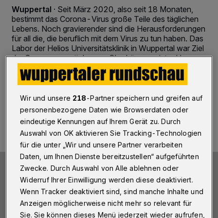
Wuppertal
·
Seit März 2020, also seit 18 Monaten,
bestimmt das Corona-Virus große Teile des täglichen
Lebens. Noch gravierender sind die Herausforderungen
für all die, die beruflich mit dem Virus zu tun haben. Das
Labor der Helios Universitätsklinik in Wuppertal war Ziel
der Sommergespräche von Oberbürgermeister Uwe
Schneidewind.
Wir und unsere
218
-Partner speichern und greifen auf
02.09.2021 , 13:44 Uhr
2 Minuten Lesezeit
personenbezogene Daten wie Browserdaten oder
eindeutige Kennungen auf Ihrem Gerät zu. Durch
Auswahl von OK aktivieren Sie Tracking-Technologien
für die unter „Wir und unsere Partner verarbeiten
Daten, um Ihnen Dienste bereitzustellen“ aufgeführten
Zwecke. Durch Auswahl von Alle ablehnen oder
Widerruf Ihrer Einwilligung werden diese deaktiviert.
Wenn Tracker deaktiviert sind, sind manche Inhalte und
Anzeigen möglicherweise nicht mehr so relevant für
Sie. Sie können dieses Menü jederzeit wieder aufrufen,