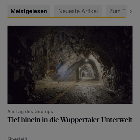
Meistgelesen
Neueste Artikel
Zum Thema
Tief hinein in die Wuppertaler Unterwelt
Am Tag des Geotops
Tief hinein in die Wuppertaler Unterwelt
Elberfeld
Ein neuer Brunnen für die Alte Freiheit