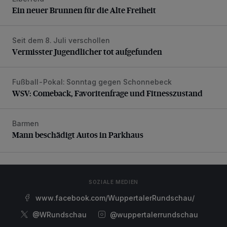
Ein neuer Brunnen für die Alte Freiheit
Seit dem 8. Juli verschollen
Vermisster Jugendlicher tot aufgefunden
Vermisster Jugendlicher tot aufgefunden
Fußball-Pokal: Sonntag gegen Schonnebeck
WSV: Comeback, Favoritenfrage und Fitnesszustand
WSV: Comeback, Favoritenfrage und Fitnesszustand
Barmen
Mann beschädigt Autos in Parkhaus
Mann beschädigt Autos in Parkhaus
SOZIALE MEDIEN
www.facebook.com/WuppertalerRundschau/
@WRundschau
@wuppertalerrundschau