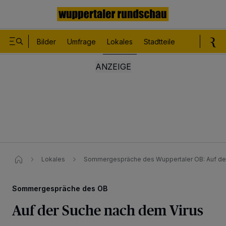
Bilder
Umfrage
Lokales
Stadtteile
Sport
Le
Lokales
Sommergespräche des Wuppertaler OB: Auf der
Sommergespräche des OB
Auf der Suche nach dem Virus