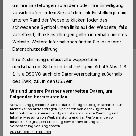
um Ihre Einstellungen zu ändern oder Ihre Einwilligung
zu widerrufen, indem Sie auf den Link Einstellungen am
unteren Rand der Webseite klicken [oder das
schwebende Symbol unten links auf der Webseite, falls
zutreffend]. Ihre Einstellungen gelten innerhalb unseres
Website. Weitere Informationen finden Sie in unserer
Datenschutzerklärung.
https://www.flaticon.com/free-icons/camera title="camera
Ihre Zustimmung umfasst alle wuppertaler-
icons">Camera icons created by Ilham Fitrotul Hayat - Flaticon
rundschau.de-Seiten und schließt gem. Art. 49 Abs. 1 S.
Foto:
Ilham Fitrotul Hayat - Flaticon
1 lit. a DSGVO auch die Datenverarbeitung außerhalb
des EWR, z.B. in den USA ein.
Wir und unsere Partner verarbeiten Daten, um
Folgendes bereitzustellen:
I
Verwendung genauer Standortdaten. Endgeräteeigenschaften zur
m Labor des HUKW können täglich weit
Identifikation aktiv abfragen. Speichern von oder Zugriff auf
Informationen auf einem Endgerät. Personalisierte Werbung und
über 1.000 Proben auf das Corona-Virus
Inhalte, Messung von Werbeleistung und der Performance von
Inhalten, Zielgruppenforschung sowie Entwicklung und
analysiert werden, gesamthaft wurden bisher
Verbesserung von Angeboten.
Ausführliche Informationen
über 300.000 PCR-Tests durchgeführt. Die