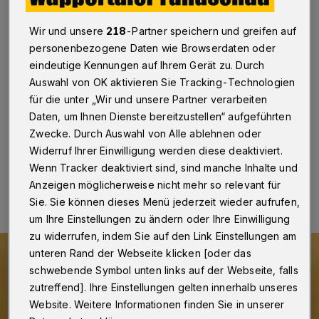
geschlagen“
Wir und unsere
218
-Partner speichern und greifen auf
Wuppertal / Düsseldorf
·
Die Wuppertaler SPD-
personenbezogene Daten wie Browserdaten oder
Landtagsabgeordneten Dietmar Bell, Andreas Bialas
eindeutige Kennungen auf Ihrem Gerät zu. Durch
und Josef Neumann werfen NRW-Schulministerin
Yvonne Gebauer vor, mit Abschaffung der PCR-
Auswahl von OK aktivieren Sie Tracking-Technologien
Pooltests an den Grundschulen vor Corona kapituliert
für die unter „Wir und unsere Partner verarbeiten
zu haben.
Daten, um Ihnen Dienste bereitzustellen“ aufgeführten
Zwecke. Durch Auswahl von Alle ablehnen oder
Widerruf Ihrer Einwilligung werden diese deaktiviert.
Wenn Tracker deaktiviert sind, sind manche Inhalte und
17.02.2022 , 17:16 Uhr
Eine Minute Lesezeit
Anzeigen möglicherweise nicht mehr so relevant für
Sie. Sie können dieses Menü jederzeit wieder aufrufen,
um Ihre Einstellungen zu ändern oder Ihre Einwilligung
zu widerrufen, indem Sie auf den Link Einstellungen am
unteren Rand der Webseite klicken [oder das
schwebende Symbol unten links auf der Webseite, falls
zutreffend]. Ihre Einstellungen gelten innerhalb unseres
Website. Weitere Informationen finden Sie in unserer