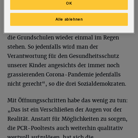
die PCR-Pooltests in zahlreichen Fällen durch
OK
die neu beschafften Antigen-Schnelltests nicht
mehr aufgelöst werden konnten, gibt die
Alle ablehnen
Schulministerin sich nun geschlagen und lässt
die Grundschulen wieder einmal im Regen
stehen. So jedenfalls wird man der
Verantwortung für den Gesundheitsschutz
unserer Kinder angesichts der immer noch
grassierenden Corona-Pandemie jedenfalls
nicht gerecht“, so die drei Sozialdemokraten.
Mit Öffnungsschritten habe das wenig zu tun:
„Das ist ein Verschließen der Augen vor der
Realität. Anstatt für Möglichkeiten zu sorgen,
die PCR-Pooltests auch weiterhin qualitativ
wertvoll aufzulösen, hat sich die