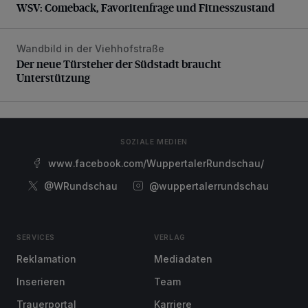
WSV: Comeback, Favoritenfrage und Fitnesszustand
Wandbild in der Viehhofstraße
Der neue Türsteher der Südstadt braucht Unterstützung
Der neue Türsteher der Südstadt braucht
Unterstützung
SOZIALE MEDIEN
www.facebook.com/WuppertalerRundschau/
@WRundschau
@wuppertalerrundschau
SERVICES
VERLAG
Reklamation
Mediadaten
Inserieren
Team
Trauerportal
Karriere