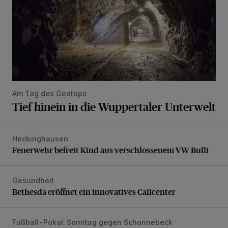
Am Tag des Geotops
Tief hinein in die Wuppertaler Unterwelt
Heckinghausen
Feuerwehr befreit Kind aus verschlossenem VW Bulli
Feuerwehr befreit Kind aus verschlossenem VW Bulli
Gesundheit
Bethesda eröffnet ein innovatives Callcenter
Bethesda eröffnet ein innovatives Callcenter
Fußball-Pokal: Sonntag gegen Schonnebeck
WSV: Comeback, Favoritenfrage und Fitnesszustand