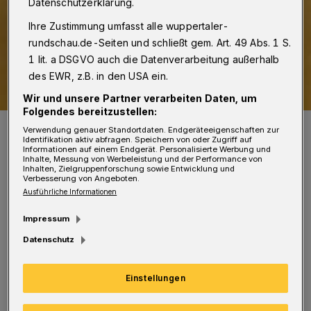
Datenschutzerklärung.
Ihre Zustimmung umfasst alle wuppertaler-
rundschau.de-Seiten und schließt gem. Art. 49 Abs. 1 S.
1 lit. a DSGVO auch die Datenverarbeitung außerhalb
des EWR, z.B. in den USA ein.
Wir und unsere Partner verarbeiten Daten, um
Folgendes bereitzustellen:
Dietmar Bell (SPD).
Verwendung genauer Standortdaten. Endgeräteeigenschaften zur
Foto: WSW
Identifikation aktiv abfragen. Speichern von oder Zugriff auf
Informationen auf einem Endgerät. Personalisierte Werbung und
Inhalte, Messung von Werbeleistung und der Performance von
Inhalten, Zielgruppenforschung sowie Entwicklung und
Verbesserung von Angeboten.
Ausführliche Informationen
Impressum
„Das veränderte Verfahren in den
Datenschutz
Grundschulen ist die logische Folge daraus,
dass der Landesregierung die Kontrolle über
Einstellungen
das Testregime aus der Hand geglitten ist. Da