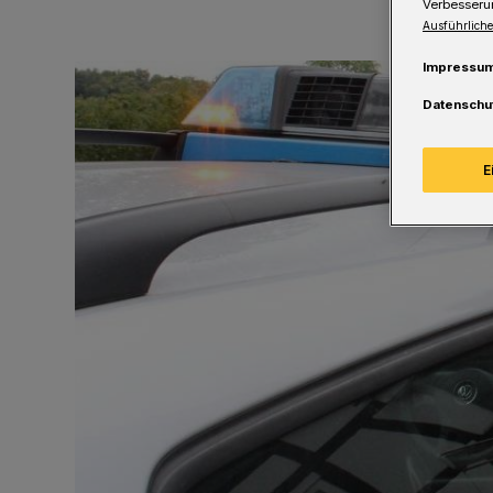
Verbesseru
Ausführliche
Impressu
Datenschu
E