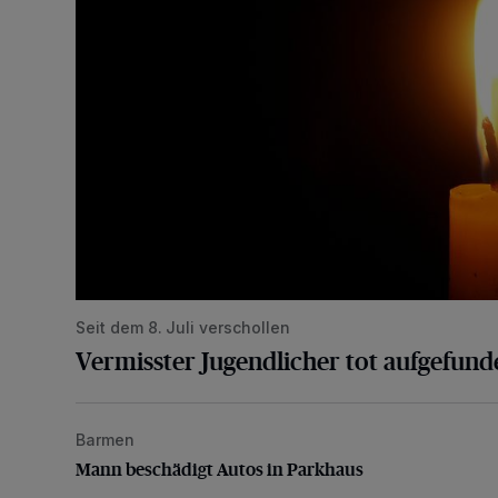
Seit dem 8. Juli verschollen
Vermisster Jugendlicher tot aufgefund
Barmen
Mann beschädigt Autos in Parkhaus
Mann beschädigt Autos in Parkhaus