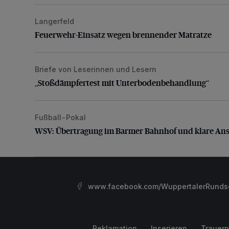
Langerfeld
Feuerwehr-Einsatz wegen brennender Matratze
Feuerwehr-Einsatz wegen brennender Matratze
Briefe von Leserinnen und Lesern
„Stoßdämpfertest mit Unterbodenbehandlung“
„Stoßdämpfertest mit Unterbodenbehandlung“
Fußball-Pokal
WSV: Übertragung im Barmer Bahnhof und klare An
WSV: Übertragung im Barmer Bahnhof und klare An
www.facebook.com/WuppertalerRunds
Reklamation
Inserieren
Trauerp