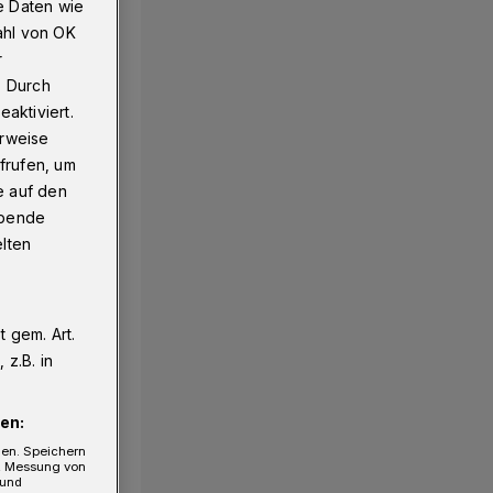
e Daten wie
ahl von OK
r
. Durch
aktiviert.
erweise
frufen, um
e auf den
ebende
elten
 gem. Art.
z.B. in
en:
gen. Speichern
e, Messung von
 und