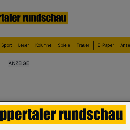
Sport
Leser
Kolumne
Spiele
Trauer
E-Paper
Anze