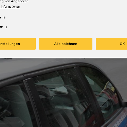
ng von Angeboten.
 Informationen
m
tz
instellungen
Alle ablehnen
OK