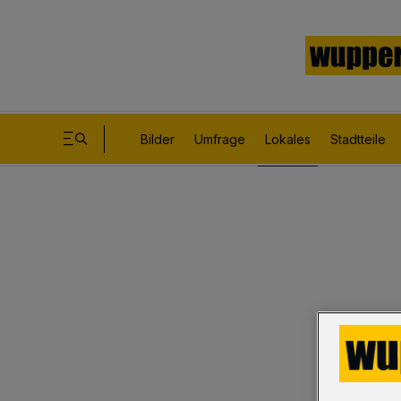
Bilder
Umfrage
Lokales
Stadtteile