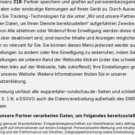
unsere
218
-Partner speichern und greifen auf personenbezogen
aten oder eindeutige Kennungen auf Ihrem Gerät zu. Durch Ausw
n Sie Tracking-Technologien für die unter „Wir und unsere Partne
en Daten, um Ihnen Dienste bereitzustellen“ aufgeführten Zwecke
len
on Alle ablehnen oder Widerruf Ihrer Einwilligung werden diese de
cker deaktiviert sind, sind manche Inhalte und Anzeigen möglich
r so relevant für Sie. Sie können dieses Menü jederzeit wieder au
rfallen
tellungen zu ändern oder Ihre Einwilligung zu widerrufen, indem Si
stellungen am unteren Rand der Webseite klicken [oder das schw
ten links auf der Webseite, falls zutreffend]. Ihre Einstellungen g
 unseres Website. Weitere Informationen finden Sie in unserer
 alten Frau ist am Samstag (17. Oktober
utzerklärung.
 der Lentzestraße die Handtasche
immung umfasst alle wuppertaler-rundschau.de-Seiten und schließt
 S. 1 lit. a DSGVO auch die Datenverarbeitung außerhalb des EWR, 
ein.
unsere Partner verarbeiten Daten, um Folgendes bereitzustell
 genauer Standortdaten. Endgeräteeigenschaften zur Identifikation aktiv abfra
Lesezeit
griff auf Informationen auf einem Endgerät. Personalisierte Werbung und Inhalt
ung und der Performance von Inhalten, Zielgruppenforschung sowie Entwicklung