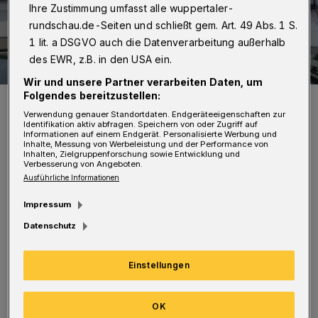
Ihre Zustimmung umfasst alle wuppertaler-
rundschau.de-Seiten und schließt gem. Art. 49 Abs. 1 S.
1 lit. a DSGVO auch die Datenverarbeitung außerhalb
des EWR, z.B. in den USA ein.
Wir und unsere Partner verarbeiten Daten, um
Folgendes bereitzustellen:
Symbolbild.
Foto: Christoph Petersen
Verwendung genauer Standortdaten. Endgeräteeigenschaften zur
Identifikation aktiv abfragen. Speichern von oder Zugriff auf
Informationen auf einem Endgerät. Personalisierte Werbung und
Inhalte, Messung von Werbeleistung und der Performance von
Inhalten, Zielgruppenforschung sowie Entwicklung und
Verbesserung von Angeboten.
Ausführliche Informationen
N
achdem die beiden einen Kiosk
Impressum
verlassen hatten, wurden sie von den
Datenschutz
Tätern angesprochen und aufgefordert,
Einstellungen
Bargeld herauszugeben. Außerdem wurde
einer geschlagen. Sie flüchteten zurück zum
OK
Kiosk und kontaktierten die Polizei. Die Täter