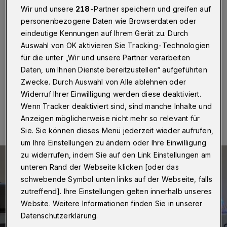
Überfall
Wir und unsere
218
-Partner speichern und greifen auf
personenbezogene Daten wie Browserdaten oder
Wuppertal
·
Drei unbekannte Täter haben am
eindeutige Kennungen auf Ihrem Gerät zu. Durch
vergangenen Donnerstag (10. November 2022) gegen
Auswahl von OK aktivieren Sie Tracking-Technologien
22:30 Uhr versucht, auf der Ronsdorfer Straße zwei
20-jährige Männer auszurauben.
für die unter „Wir und unsere Partner verarbeiten
Daten, um Ihnen Dienste bereitzustellen“ aufgeführten
Zwecke. Durch Auswahl von Alle ablehnen oder
Widerruf Ihrer Einwilligung werden diese deaktiviert.
14.11.2022 , 16:03 Uhr
Eine Minute Lesezeit
Wenn Tracker deaktiviert sind, sind manche Inhalte und
Anzeigen möglicherweise nicht mehr so relevant für
Sie. Sie können dieses Menü jederzeit wieder aufrufen,
um Ihre Einstellungen zu ändern oder Ihre Einwilligung
zu widerrufen, indem Sie auf den Link Einstellungen am
unteren Rand der Webseite klicken [oder das
schwebende Symbol unten links auf der Webseite, falls
zutreffend]. Ihre Einstellungen gelten innerhalb unseres
Website. Weitere Informationen finden Sie in unserer
Datenschutzerklärung.