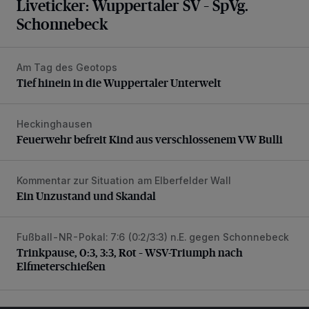
Liveticker: Wuppertaler SV – SpVg.
Schonnebeck
Am Tag des Geotops
Tief hinein in die Wuppertaler Unterwelt
Tief hinein in die Wuppertaler Unterwelt
Heckinghausen
Feuerwehr befreit Kind aus verschlossenem VW Bulli
Feuerwehr befreit Kind aus verschlossenem VW Bulli
Kommentar zur Situation am Elberfelder Wall
Ein Unzustand und Skandal
Ein Unzustand und Skandal
Fußball-NR-Pokal: 7:6 (0:2/3:3) n.E. gegen Schonnebeck
Trinkpause, 0:3, 3:3, Rot – WSV-Triumph nach Elfmetersc
Trinkpause, 0:3, 3:3, Rot – WSV-Triumph nach
Elfmeterschießen