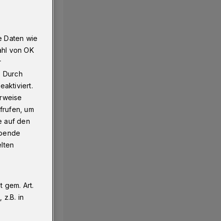
e Daten wie
ahl von OK
r
. Durch
aktiviert.
erweise
frufen, um
e auf den
ebende
elten
 gem. Art.
z.B. in