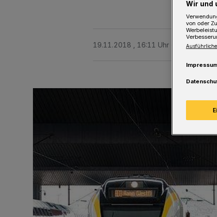
Wir und 
Verwendung
von oder Zu
Werbeleist
Verbesseru
19.11.2018 , 16:11 Uhr
Eine Minute 
Ausführliche
Impressu
Datenschu
E