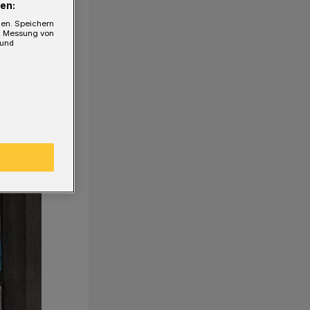
en:
gen. Speichern
e, Messung von
 und