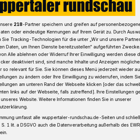
unsere
218
-Partner speichern und greifen auf personenbezogen
ll Verbesserungen
aten oder eindeutige Kennungen auf Ihrem Gerät zu. Durch Ausw
n Sie Tracking-Technologien für die unter „Wir und unsere Partne
en Daten, um Ihnen Dienste bereitzustellen“ aufgeführten Zwecke
on Alle ablehnen oder Widerruf Ihrer Einwilligung werden diese de
 will
cker deaktiviert sind, sind manche Inhalte und Anzeigen möglich
r so relevant für Sie. Sie können dieses Menü jederzeit wieder au
ngen
tellungen zu ändern oder Ihre Einwilligung zu widerrufen, indem Si
stellungen am unteren Rand der Webseite klicken [oder das schw
ten links auf der Webseite, falls zutreffend]. Ihre Einstellungen g
 unseres Website. Weitere Informationen finden Sie in unserer
erbürgermeister Andreas Mucke setzt
utzerklärung.
eim Maas-Wupper-Express (RE 13) ein. Er
immung umfasst alle wuppertaler-rundschau.de-Seiten und schließt
g der KEOLIS Deutschland GmbH & Co. KG,
 S. 1 lit. a DSGVO auch die Datenverarbeitung außerhalb des EWR, 
 einem Brief um eine Stellungnahme, wie es
ein.
denkt.