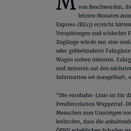
M
von Beschwerden, die
letzten Monaten zu
Express (RE13) erreicht hätte
Verspätungen und schlechte F
Zuglänge würde nur eine einfa
oder gehbehinderte Fahrgäste 
Wagen stehen müssten. Fahrg
und müssten auf den nächste
Information sei mangelhaft, 
"Die eurobahn-Linie ist für d
Pendlerrelation Wuppertal-D
Menschen zum Umsteigen vom 
befürchte, dass die anhalte
ÖPNV erheblichen Schaden zuf