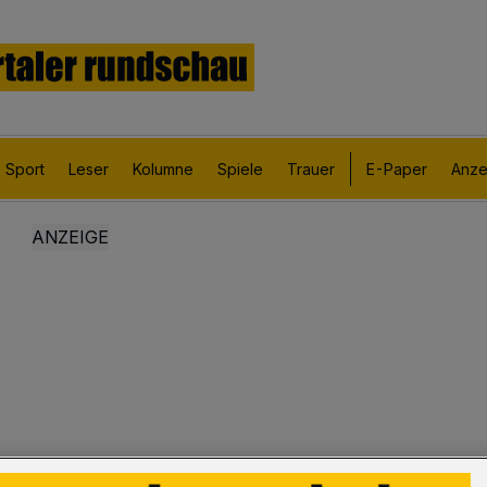
Sport
Leser
Kolumne
Spiele
Trauer
E-Paper
Anze