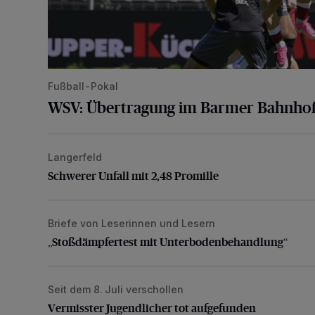
Fußball-Pokal
WSV: Übertragung im Barmer Bahnhof
Langerfeld
Schwerer Unfall mit 2,48 Promille
Schwerer Unfall mit 2,48 Promille
Briefe von Leserinnen und Lesern
„Stoßdämpfertest mit Unterbodenbehandlung“
„Stoßdämpfertest mit Unterbodenbehandlung“
Seit dem 8. Juli verschollen
Vermisster Jugendlicher tot aufgefunden
Vermisster Jugendlicher tot aufgefunden