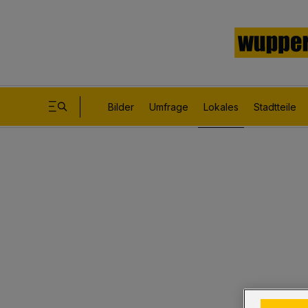
Bilder
Umfrage
Lokales
Stadtteile