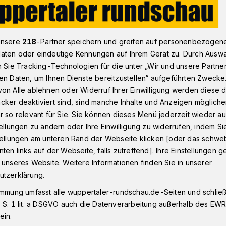
ng kein Halt in Wuppertal
unsere
218
-Partner speichern und greifen auf personenbezogen
aten oder eindeutige Kennungen auf Ihrem Gerät zu. Durch Ausw
n Sie Tracking-Technologien für die unter „Wir und unsere Partne
en Daten, um Ihnen Dienste bereitzustellen“ aufgeführten Zwecke
on Alle ablehnen oder Widerruf Ihrer Einwilligung werden diese de
nlang kein Halt in
cker deaktiviert sind, sind manche Inhalte und Anzeigen möglich
r so relevant für Sie. Sie können dieses Menü jederzeit wieder au
tellungen zu ändern oder Ihre Einwilligung zu widerrufen, indem Si
stellungen am unteren Rand der Webseite klicken [oder das schw
ten links auf der Webseite, falls zutreffend]. Ihre Einstellungen g
 unseres Website. Weitere Informationen finden Sie in unserer
albahn-Linie 48 kommt es vom 8.
utzerklärung.
 2021 zu erheblichen Einschränkungen,
immung umfasst alle wuppertaler-rundschau.de-Seiten und schließt
rtaler Stadtgebiet auswirken.
 S. 1 lit. a DSGVO auch die Datenverarbeitung außerhalb des EWR, 
ein.