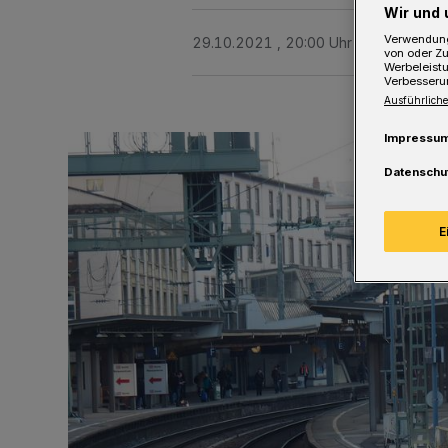
Wir und 
Verwendung
29.10.2021 , 20:00 Uhr
Eine Minute 
von oder Zu
Werbeleist
Verbesseru
Ausführliche
Impressu
Datenschu
E