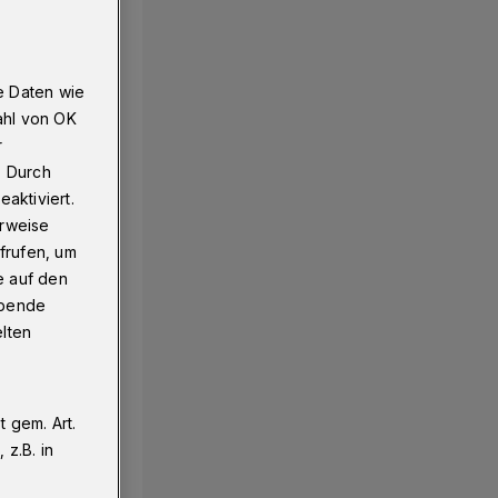
e Daten wie
ahl von OK
r
. Durch
aktiviert.
erweise
frufen, um
e auf den
ebende
elten
 gem. Art.
z.B. in