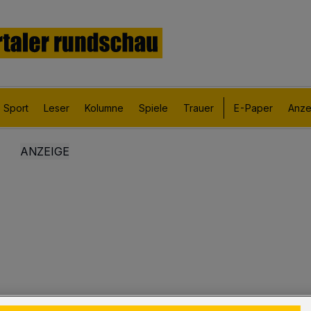
Sport
Leser
Kolumne
Spiele
Trauer
E-Paper
Anze