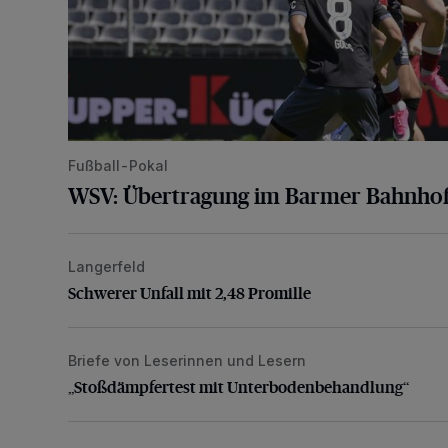
Fußball-Pokal
WSV: Übertragung im Barmer Bahnhof
Langerfeld
Schwerer Unfall mit 2,48 Promille
Schwerer Unfall mit 2,48 Promille
Briefe von Leserinnen und Lesern
„Stoßdämpfertest mit Unterbodenbehandlung“
„Stoßdämpfertest mit Unterbodenbehandlung“