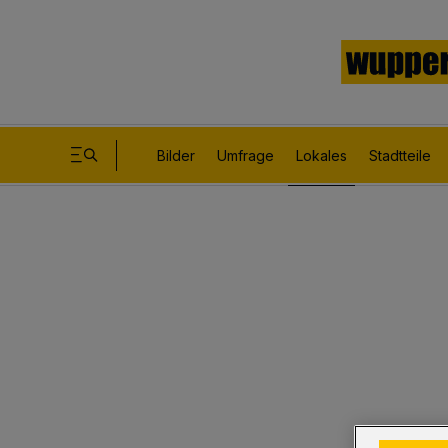
Bilder
Umfrage
Lokales
Stadtteile