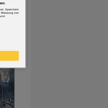
en:
gen. Speichern
e, Messung von
 und