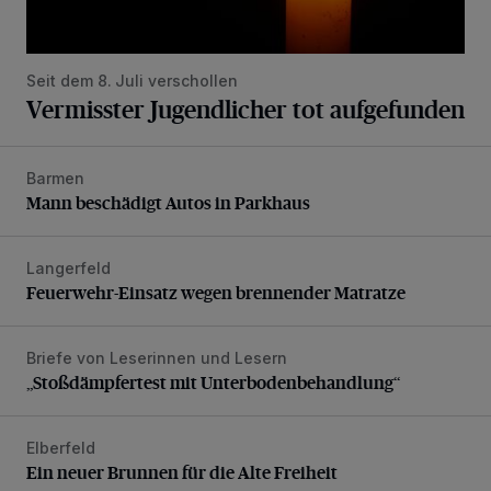
Seit dem 8. Juli verschollen
Vermisster Jugendlicher tot aufgefunden
Barmen
Mann beschädigt Autos in Parkhaus
Mann beschädigt Autos in Parkhaus
Langerfeld
Feuerwehr-Einsatz wegen brennender Matratze
Feuerwehr-Einsatz wegen brennender Matratze
Briefe von Leserinnen und Lesern
„Stoßdämpfertest mit Unterbodenbehandlung“
„Stoßdämpfertest mit Unterbodenbehandlung“
Elberfeld
Ein neuer Brunnen für die Alte Freiheit
Ein neuer Brunnen für die Alte Freiheit