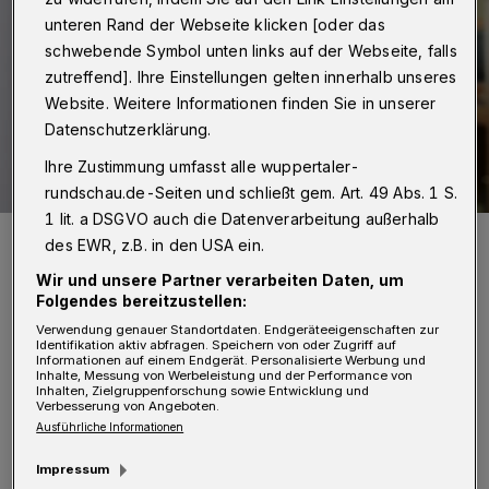
unteren Rand der Webseite klicken [oder das
schwebende Symbol unten links auf der Webseite, falls
zutreffend]. Ihre Einstellungen gelten innerhalb unseres
Website. Weitere Informationen finden Sie in unserer
Datenschutzerklärung.
Ihre Zustimmung umfasst alle wuppertaler-
rundschau.de-Seiten und schließt gem. Art. 49 Abs. 1 S.
1 lit. a DSGVO auch die Datenverarbeitung außerhalb
Die Hotels und Pensionen hatten wieder mehr zu tun.
des EWR, z.B. in den USA ein.
Foto: NGG
Wir und unsere Partner verarbeiten Daten, um
Folgendes bereitzustellen:
Verwendung genauer Standortdaten. Endgeräteeigenschaften zur
Identifikation aktiv abfragen. Speichern von oder Zugriff auf
Informationen auf einem Endgerät. Personalisierte Werbung und
Inhalte, Messung von Werbeleistung und der Performance von
D
Inhalten, Zielgruppenforschung sowie Entwicklung und
ie NGG beruft sich auf neue
Verbesserung von Angeboten.
Beherbergungszahlen des Statistischen
Ausführliche Informationen
Landesamts.
Impressum