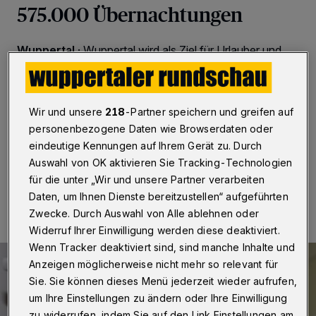
575.000 Übernachtungen
Wuppertal
·
Wuppertal wird als Ziel für Urlauber und
Geschäftsreisende nach Angaben der Gewerkschaft
Nahrung-Genuss-Gaststätten (NGG) immer beliebter.
Rund 575.000 Übernachtungen zählte die Stadt
demnach 2015. Das waren 5,6 Prozent mehr als noch
Wir und unsere
218
-Partner speichern und greifen auf
ein Jahr zuvor.
personenbezogene Daten wie Browserdaten oder
eindeutige Kennungen auf Ihrem Gerät zu. Durch
Auswahl von OK aktivieren Sie Tracking-Technologien
30.03.2016 , 21:45 Uhr
2 Minuten Lesezeit
für die unter „Wir und unsere Partner verarbeiten
Daten, um Ihnen Dienste bereitzustellen“ aufgeführten
Zwecke. Durch Auswahl von Alle ablehnen oder
Widerruf Ihrer Einwilligung werden diese deaktiviert.
Wenn Tracker deaktiviert sind, sind manche Inhalte und
Anzeigen möglicherweise nicht mehr so relevant für
Sie. Sie können dieses Menü jederzeit wieder aufrufen,
um Ihre Einstellungen zu ändern oder Ihre Einwilligung
zu widerrufen, indem Sie auf den Link Einstellungen am