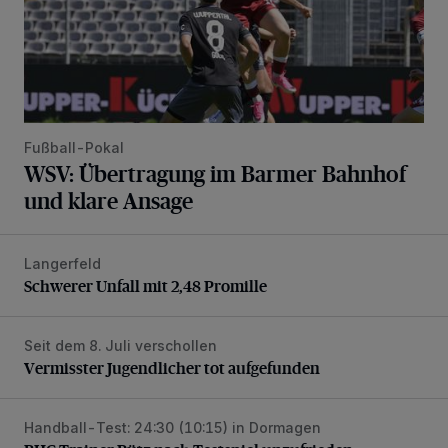
Fußball-Pokal
WSV: Übertragung im Barmer Bahnhof
und klare Ansage
Langerfeld
Schwerer Unfall mit 2,48 Promille
Schwerer Unfall mit 2,48 Promille
Seit dem 8. Juli verschollen
Vermisster Jugendlicher tot aufgefunden
Vermisster Jugendlicher tot aufgefunden
Handball-Test: 24:30 (10:15) in Dormagen
BHC-Trainer Pütz nach Testspiel unzufrieden