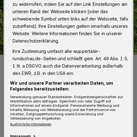
zu widerrufen, indem Sie auf den Link Einstellungen am
unteren Rand der Webseite klicken [oder das
schwebende Symbol unten links auf der Webseite, falls
zutreffend]. Ihre Einstellungen gelten innerhalb unseres
Website. Weitere Informationen finden Sie in unserer
Datenschutzerklärung.
Ihre Zustimmung umfasst alle wuppertaler-
rundschau.de-Seiten und schließt gem. Art. 49 Abs. 1 S.
Symbolbild.
1 lit. a DSGVO auch die Datenverarbeitung außerhalb
Foto: Achim Otto
des EWR, z.B. in den USA ein.
Wir und unsere Partner verarbeiten Daten, um
Folgendes bereitzustellen:
Verwendung genauer Standortdaten. Endgeräteeigenschaften zur
Identifikation aktiv abfragen. Speichern von oder Zugriff auf
Informationen auf einem Endgerät. Personalisierte Werbung und
„Die Büros der Organisationseinheit des PTI
Inhalte, Messung von Werbeleistung und der Performance von
Inhalten, Zielgruppenforschung sowie Entwicklung und
sind bereits umgezogen, die Bibliothek mit
Verbesserung von Angeboten.
einem Großteil des Buch- und
Ausführliche Informationen
Medienbestands folgt im Laufe des Monats“,
Impressum