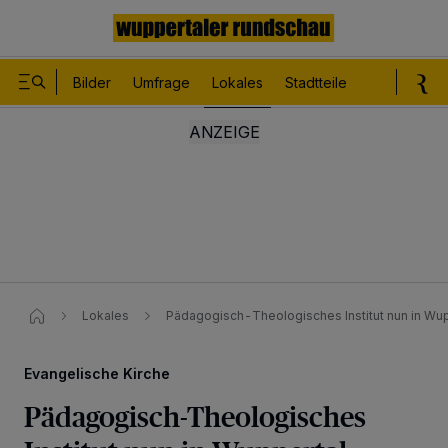
Bilder
Umfrage
Lokales
Stadtteile
Sport
Le
Lokales
Pädagogisch-Theologisches Institut nun in Wup
Evangelische Kirche
Pädagogisch-Theologisches