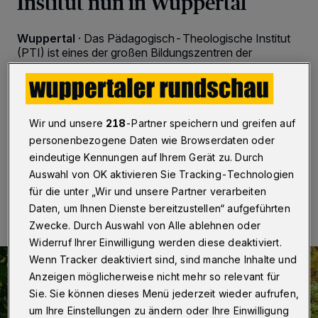
Institut nun in Wuppertal
Wuppertal
·
Das Pädagogisch-Theologische Institut
(PTI) ist eines der großen Bildungszentren der
Evangelischen Kirche im Rheinland. Seit dem 1.
Dezember 2021 werde dessen Arbeit nun von
Wuppertal aus koordiniert, so Oberkirchenrätin Henrike
Tetz, Leiterin der Abteilung Erziehung und Bildung im
Landeskirchenamt.
Wir und unsere
218
-Partner speichern und greifen auf
personenbezogene Daten wie Browserdaten oder
eindeutige Kennungen auf Ihrem Gerät zu. Durch
Auswahl von OK aktivieren Sie Tracking-Technologien
08.12.2021 , 08:30 Uhr
Eine Minute Lesezeit
für die unter „Wir und unsere Partner verarbeiten
Daten, um Ihnen Dienste bereitzustellen“ aufgeführten
Zwecke. Durch Auswahl von Alle ablehnen oder
Widerruf Ihrer Einwilligung werden diese deaktiviert.
Wenn Tracker deaktiviert sind, sind manche Inhalte und
Anzeigen möglicherweise nicht mehr so relevant für
Sie. Sie können dieses Menü jederzeit wieder aufrufen,
um Ihre Einstellungen zu ändern oder Ihre Einwilligung