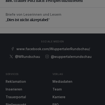
BHC-Trainer Pütz nach Testspiel unzufrieden
Briefe von Leserinnen und Lesern
„Dies ist nicht akzeptabel“
„Dies ist nicht akzeptabel“
SOZIALE MEDIEN
www.facebook.com/WuppertalerRundschau/
@WRundschau
@wuppertalerrundschau
SERVICES
VERLAG
Reklamation
Mediadaten
Inserieren
Team
Trauerportal
Karriere
Stellenmarkt
FAQ