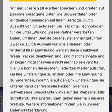
Geschäfte
Wir und unsere
218
-Partner speichern und greifen auf
Wuppertal
·
Die Wuppertaler Polizei hat am Montag (7.
personenbezogene Daten wie Browserdaten oder
November 2022) zwischen 16 und 22 Uhr zusammen
eindeutige Kennungen auf Ihrem Gerät zu. Durch
mit Beamtinnen und Beamten des Hauptzollamts
Auswahl von OK aktivieren Sie Tracking-Technologien
insgesamt fünf Objekte kontrolliert. Im Mittelpunkt der
für die unter „Wir und unsere Partner verarbeiten
Maßnahmen standen demnach „insbesondere
Daten, um Ihnen Dienste bereitzustellen“ aufgeführten
Gewerbe- und Personenkontrollen zur Bekämpfung
der Straßenkriminalität“.
Zwecke. Durch Auswahl von Alle ablehnen oder
Widerruf Ihrer Einwilligung werden diese deaktiviert.
Wenn Tracker deaktiviert sind, sind manche Inhalte und
Anzeigen möglicherweise nicht mehr so relevant für
08.11.2022 , 00:00 Uhr
Eine Minute Lesezeit
Sie. Sie können dieses Menü jederzeit wieder aufrufen,
um Ihre Einstellungen zu ändern oder Ihre Einwilligung
zu widerrufen, indem Sie auf den Link Einstellungen am
unteren Rand der Webseite klicken [oder das
schwebende Symbol unten links auf der Webseite, falls
zutreffend]. Ihre Einstellungen gelten innerhalb unseres
Website. Weitere Informationen finden Sie in unserer
Datenschutzerklärung.