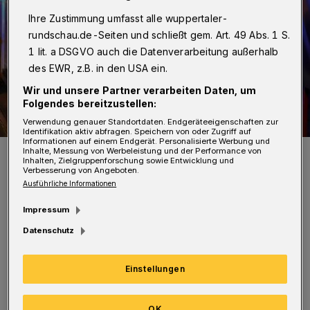
Ihre Zustimmung umfasst alle wuppertaler-
rundschau.de-Seiten und schließt gem. Art. 49 Abs. 1 S.
1 lit. a DSGVO auch die Datenverarbeitung außerhalb
des EWR, z.B. in den USA ein.
Wir und unsere Partner verarbeiten Daten, um
Folgendes bereitzustellen:
Verwendung genauer Standortdaten. Endgeräteeigenschaften zur
Identifikation aktiv abfragen. Speichern von oder Zugriff auf
Informationen auf einem Endgerät. Personalisierte Werbung und
Unter anderem wurde Shisha-Tabak beschlagnahmt.
Inhalte, Messung von Werbeleistung und der Performance von
Inhalten, Zielgruppenforschung sowie Entwicklung und
Foto: Christoph Petersen
Verbesserung von Angeboten.
Ausführliche Informationen
Impressum
Datenschutz
Zwei Personen wurden festgenommen. Es gab
Einstellungen
acht Ordnungswidrigkeitenanzeigen und vier
Strafanzeigen, unter anderem wegen
OK