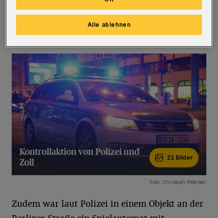
Verstößen gegen das Tabaksteuergesetz und
Nichtraucherschutzgesetz. Außerdem wurde
Alle ablehnen
Shisha-Tabak beschlagnahmt.
(Bilder:)
Kontrollaktion von Polizei und
21 Bilder
Zoll
21 Bilder
Foto: Christoph Petersen
Zudem war laut Polizei in einem Objekt an der