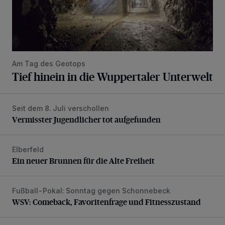
Am Tag des Geotops
Tief hinein in die Wuppertaler Unterwelt
Seit dem 8. Juli verschollen
Vermisster Jugendlicher tot aufgefunden
Vermisster Jugendlicher tot aufgefunden
Elberfeld
Ein neuer Brunnen für die Alte Freiheit
Ein neuer Brunnen für die Alte Freiheit
Fußball-Pokal: Sonntag gegen Schonnebeck
WSV: Comeback, Favoritenfrage und Fitnesszustand
WSV: Comeback, Favoritenfrage und Fitnesszustand