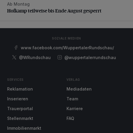
Ab Montag
Hofkamp teilweise bis Ende August gesperrt
Hofkamp teilweise bis Ende August gesperrt
SOZIALE MEDIEN
www.facebook.com/WuppertalerRundschau/
@WRundschau
@wuppertalerrundschau
SERVICES
VERLAG
Reklamation
Mediadaten
Inserieren
Team
Trauerportal
Karriere
Stellenmarkt
FAQ
Immobilienmarkt