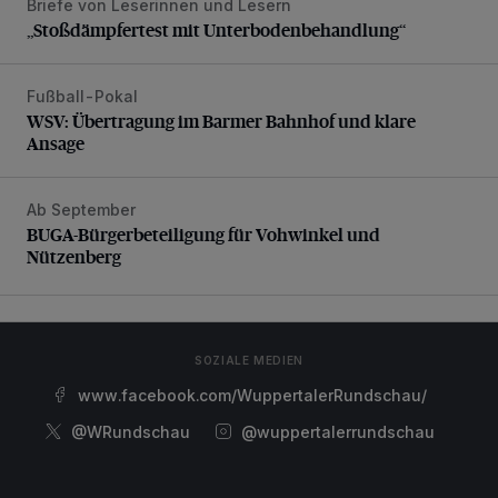
Briefe von Leserinnen und Lesern
„Stoßdämpfertest mit Unterbodenbehandlung“
„Stoßdämpfertest mit Unterbodenbehandlung“
Fußball-Pokal
WSV: Übertragung im Barmer Bahnhof und klare Ansage
WSV: Übertragung im Barmer Bahnhof und klare
Ansage
Ab September
BUGA-Bürgerbeteiligung für Vohwinkel und Nützenberg
BUGA-Bürgerbeteiligung für Vohwinkel und
Nützenberg
SOZIALE MEDIEN
www.facebook.com/WuppertalerRundschau/
@WRundschau
@wuppertalerrundschau