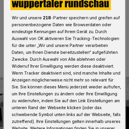
Trickdiebinnen
Wuppertal / Solingen
·
Die Polizei warnt vor
Wir und unsere
218
-Partner speichern und greifen auf
Trickbetrügern im Bergischen Land. Aktueller Anlass
personenbezogene Daten wie Browserdaten oder
sind zwei Fälle in Wuppertal und Solingen.
eindeutige Kennungen auf Ihrem Gerät zu. Durch
Auswahl von OK aktivieren Sie Tracking-Technologien
für die unter „Wir und unsere Partner verarbeiten
08.05.2019 , 20:24 Uhr
Eine Minute Lesezeit
Daten, um Ihnen Dienste bereitzustellen“ aufgeführten
Zwecke. Durch Auswahl von Alle ablehnen oder
Widerruf Ihrer Einwilligung werden diese deaktiviert.
Wenn Tracker deaktiviert sind, sind manche Inhalte und
Anzeigen möglicherweise nicht mehr so relevant für
Sie. Sie können dieses Menü jederzeit wieder aufrufen,
um Ihre Einstellungen zu ändern oder Ihre Einwilligung
zu widerrufen, indem Sie auf den Link Einstellungen am
unteren Rand der Webseite klicken [oder das
schwebende Symbol unten links auf der Webseite, falls
zutreffend]. Ihre Einstellungen gelten innerhalb unseres
Website. Weitere Informationen finden Sie in unserer