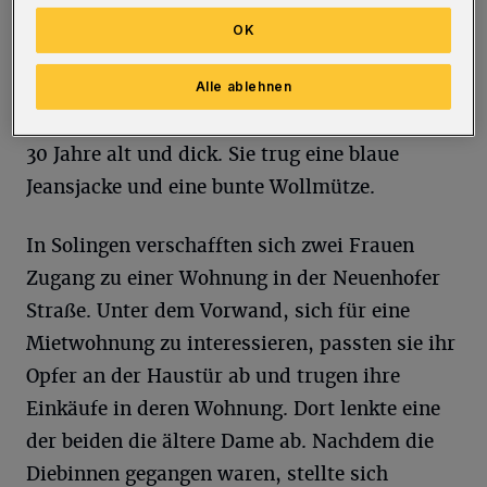
Eine Bekannte komme vorbei, um das Geld in
OK
Empfang zu nehmen. Der ältere Mann
händigte der kurz darauf erscheinenden Frau
Alle ablehnen
die Summe aus. Die Tatverdächtige ist circa
30 Jahre alt und dick. Sie trug eine blaue
Jeansjacke und eine bunte Wollmütze.
In Solingen verschafften sich zwei Frauen
Zugang zu einer Wohnung in der Neuenhofer
Straße. Unter dem Vorwand, sich für eine
Mietwohnung zu interessieren, passten sie ihr
Opfer an der Haustür ab und trugen ihre
Einkäufe in deren Wohnung. Dort lenkte eine
der beiden die ältere Dame ab. Nachdem die
Diebinnen gegangen waren, stellte sich