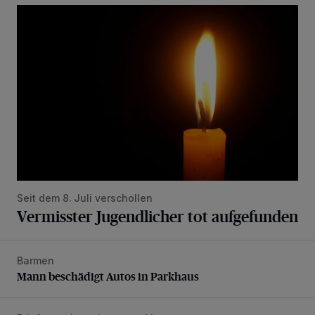
Vermisster Jugendlicher tot aufgefunden
Seit dem 8. Juli verschollen
Vermisster Jugendlicher tot aufgefunden
Barmen
Mann beschädigt Autos in Parkhaus
Mann beschädigt Autos in Parkhaus