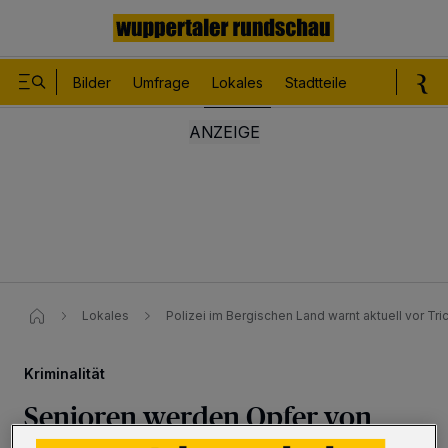
Bilder
Umfrage
Lokales
Stadtteile
Sport
Le
Lokales
Polizei im Bergischen Land warnt aktuell vor Tr
Kriminalität
Senioren werden Opfer von