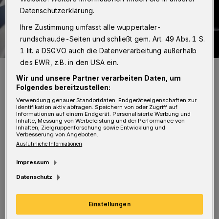
Datenschutzerklärung.
Ihre Zustimmung umfasst alle wuppertaler-
rundschau.de-Seiten und schließt gem. Art. 49 Abs. 1 S.
1 lit. a DSGVO auch die Datenverarbeitung außerhalb
des EWR, z.B. in den USA ein.
Symbolbild.
Wir und unsere Partner verarbeiten Daten, um
Foto: Polizei/Jochen Tack
Folgendes bereitzustellen:
Verwendung genauer Standortdaten. Endgeräteeigenschaften zur
Identifikation aktiv abfragen. Speichern von oder Zugriff auf
Informationen auf einem Endgerät. Personalisierte Werbung und
Inhalte, Messung von Werbeleistung und der Performance von
Inhalten, Zielgruppenforschung sowie Entwicklung und
I
Verbesserung von Angeboten.
n Wuppertal meldete sich am Dienstag (7.
Ausführliche Informationen
Mai 2019) eine bislang unbekannte Frau
Impressum
gegen 14 Uhr bei ihrem Opfer in der Liegnitzer
Datenschutz
Straße und gab vor, dessen Tochter zu sein.
Sie erzählte ihm, eine größere Summe Bargeld
Einstellungen
zu benötigen, um eine Immobilie zu erwerben.