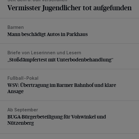
Vermisster Jugendlicher tot aufgefunden
Barmen
Mann beschädigt Autos in Parkhaus
Mann beschädigt Autos in Parkhaus
Briefe von Leserinnen und Lesern
„Stoßdämpfertest mit Unterbodenbehandlung“
„Stoßdämpfertest mit Unterbodenbehandlung“
Fußball-Pokal
WSV: Übertragung im Barmer Bahnhof und klare Ansage
WSV: Übertragung im Barmer Bahnhof und klare
Ansage
Ab September
BUGA-Bürgerbeteiligung für Vohwinkel und Nützenberg
BUGA-Bürgerbeteiligung für Vohwinkel und
Nützenberg