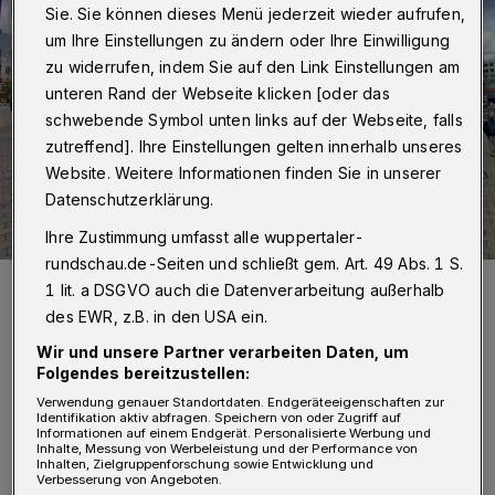
Sie. Sie können dieses Menü jederzeit wieder aufrufen,
um Ihre Einstellungen zu ändern oder Ihre Einwilligung
zu widerrufen, indem Sie auf den Link Einstellungen am
unteren Rand der Webseite klicken [oder das
schwebende Symbol unten links auf der Webseite, falls
zutreffend]. Ihre Einstellungen gelten innerhalb unseres
Website. Weitere Informationen finden Sie in unserer
Datenschutzerklärung.
Ihre Zustimmung umfasst alle wuppertaler-
rundschau.de-Seiten und schließt gem. Art. 49 Abs. 1 S.
Hier hinter Primark ist nun eine zusätzliche Aufstellfläche für Taxen
1 lit. a DSGVO auch die Datenverarbeitung außerhalb
beschlossen worden. Und im Raum steht außerdem der Vorschlag
von Michael Müller (CDU), man könne ja – zusätzlich zu diesem
des EWR, z.B. in den USA ein.
Beschluss – in Hauptausschuss und Rat nochmals über das Thema
diskutieren ...
Wir und unsere Partner verarbeiten Daten, um
Folgendes bereitzustellen:
Foto: Wuppertaler Rundschau
Verwendung genauer Standortdaten. Endgeräteeigenschaften zur
Identifikation aktiv abfragen. Speichern von oder Zugriff auf
Informationen auf einem Endgerät. Personalisierte Werbung und
Inhalte, Messung von Werbeleistung und der Performance von
Inhalten, Zielgruppenforschung sowie Entwicklung und
Verbesserung von Angeboten.