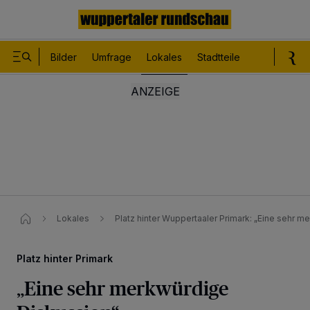
Bilder
Umfrage
Lokales
Stadtteile
Sport
Le
Lokales
Platz hinter Wuppertaaler Primark: „Eine sehr m
Platz hinter Primark
„Eine sehr merkwürdige