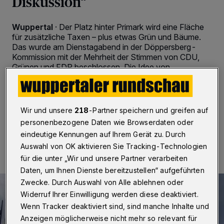
Diskussion“
Wuppertal
·
Der Platz hinter Primark wird eine Fläche
für zusätzliche Taxen – plus etwas Grün und Bäume.
Das wurde am Dienstagabend in der Döppersberg-
Kommission mit der Mehrheit der Stimmen von CDU,
Grünen und FDP beschlossen. Die Idee von
Oberbürgermeister Andreas Mucke, zur Zukunft des
Bereiches eine Bürgerbeteiligung zu starten, fiel durch.
Wir und unsere
218
-Partner speichern und greifen auf
personenbezogene Daten wie Browserdaten oder
02.02.2020 , 20:46 Uhr
2 Minuten Lesezeit
eindeutige Kennungen auf Ihrem Gerät zu. Durch
Auswahl von OK aktivieren Sie Tracking-Technologien
für die unter „Wir und unsere Partner verarbeiten
Daten, um Ihnen Dienste bereitzustellen“ aufgeführten
Zwecke. Durch Auswahl von Alle ablehnen oder
Widerruf Ihrer Einwilligung werden diese deaktiviert.
Wenn Tracker deaktiviert sind, sind manche Inhalte und
Anzeigen möglicherweise nicht mehr so relevant für