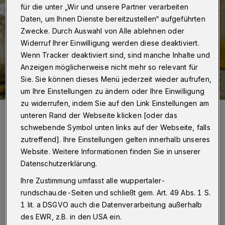
für die unter „Wir und unsere Partner verarbeiten
Daten, um Ihnen Dienste bereitzustellen“ aufgeführten
Zwecke. Durch Auswahl von Alle ablehnen oder
Widerruf Ihrer Einwilligung werden diese deaktiviert.
Wenn Tracker deaktiviert sind, sind manche Inhalte und
Anzeigen möglicherweise nicht mehr so relevant für
Sie. Sie können dieses Menü jederzeit wieder aufrufen,
um Ihre Einstellungen zu ändern oder Ihre Einwilligung
zu widerrufen, indem Sie auf den Link Einstellungen am
Auf den bunten Steinen an der Hauswand hinter der „Gleis 1“-
unteren Rand der Webseite klicken [oder das
Einrichtungsleiterin Klaudia Herring-Prestin stehen Namen
derjenigen Menschen, die ihre Sucht nicht überlebt haben.
schwebende Symbol unten links auf der Webseite, falls
Foto: Wuppertaler Rundschau/flo
zutreffend]. Ihre Einstellungen gelten innerhalb unseres
Website. Weitere Informationen finden Sie in unserer
Datenschutzerklärung.
Ihre Zustimmung umfasst alle wuppertaler-
rundschau.de-Seiten und schließt gem. Art. 49 Abs. 1 S.
Von Hannah Florian
1 lit. a DSGVO auch die Datenverarbeitung außerhalb
des EWR, z.B. in den USA ein.