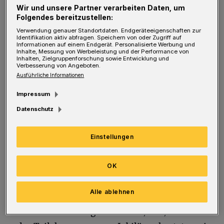
Z
um Eintopf gab es im bunt angesprayten
Wir und unsere Partner verarbeiten Daten, um
Folgendes bereitzustellen:
Drogenhilfe-Bus frische Spritze,
Verwendung genauer Standortdaten. Endgeräteeigenschaften zur
Verbandszeug und ein Gespräch. Damals saß
Identifikation aktiv abfragen. Speichern von oder Zugriff auf
Informationen auf einem Endgerät. Personalisierte Werbung und
Heidi Reimann mit zwei weiteren Mitstreitern
Inhalte, Messung von Werbeleistung und der Performance von
Inhalten, Zielgruppenforschung sowie Entwicklung und
in der mobilen Station, heute arbeitet sie mit
Verbesserung von Angeboten.
Ausführliche Informationen
zwölf weiteren Kollegen in dem Haus direkt
neben den Bahngleisen oberhalb der Kluse.
Impressum
Nach ein paar Monaten im Bus zog die
Datenschutz
Drogenhilfe im Dezember 1994 ins heutige
Einstellungen
„Gleis 1“, in dem das Angebot mit Duschen
und Waschmaschinen ergänzt werden konnte.
OK
Am Donnerstag, einen Tag nach der
Alle ablehnen
Jubiläumsfeier „25 Jahre Gleis 1“, ist im Café
der Suchthilfe einiges los. Cola, Tee, Brötchen