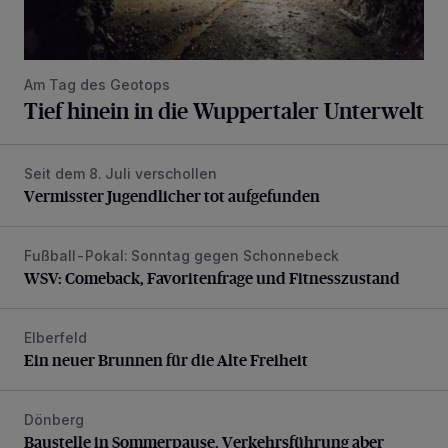
Am Tag des Geotops
Tief hinein in die Wuppertaler Unterwelt
Seit dem 8. Juli verschollen
Vermisster Jugendlicher tot aufgefunden
Vermisster Jugendlicher tot aufgefunden
Fußball-Pokal: Sonntag gegen Schonnebeck
WSV: Comeback, Favoritenfrage und Fitnesszustand
WSV: Comeback, Favoritenfrage und Fitnesszustand
Elberfeld
Ein neuer Brunnen für die Alte Freiheit
Ein neuer Brunnen für die Alte Freiheit
Dönberg
Baustelle in Sommerpause, Verkehrsführung aber nicht
Baustelle in Sommerpause, Verkehrsführung aber