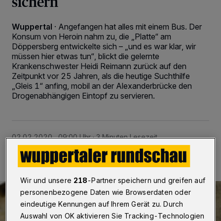
sichern
Wuppertal
·
Angefangen hat alles mit einem Bus. Der
Konsum von Heroin nahm zu, die „Platte“ am
Döppersberg entwickelte sich – „und es war klar, wir
müssen hier etwas tun“, blickt die gelernte
Krankenschwester Heidi Reimann zurück auf den
Zeitpunkt vor 25 Jahren, als die heutige Suchthilfe
„Gleis 1“ anfing, mobil an der Alexanderbrücke den
Drogenabhängigen Eintopf zu servieren.
02.02.2020 , 09:00 Uhr
3 Minuten Lesezeit
Wir und unsere
218
-Partner speichern und greifen auf
personenbezogene Daten wie Browserdaten oder
eindeutige Kennungen auf Ihrem Gerät zu. Durch
Auswahl von OK aktivieren Sie Tracking-Technologien