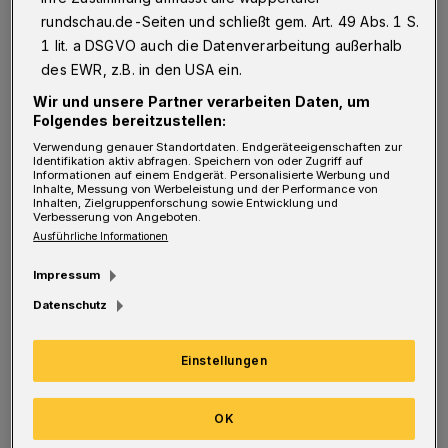
deshalb so wichtig, auf den Effektivzins zu
rundschau.de-Seiten und schließt gem. Art. 49 Abs. 1 S.
schauen, weil die Gebühren je nach Bank sehr
1 lit. a DSGVO auch die Datenverarbeitung außerhalb
unterschiedlich sein können. Besonders
des EWR, z.B. in den USA ein.
einfach funktionieren solche Vergleiche über
Wir und unsere Partner verarbeiten Daten, um
Folgendes bereitzustellen:
Onlineportale wie
Smava
.
Verwendung genauer Standortdaten. Endgeräteeigenschaften zur
Identifikation aktiv abfragen. Speichern von oder Zugriff auf
Informationen auf einem Endgerät. Personalisierte Werbung und
Inhalte, Messung von Werbeleistung und der Performance von
Inhalten, Zielgruppenforschung sowie Entwicklung und
Verbesserung von Angeboten.
Ausführliche Informationen
Impressum
Datenschutz
Einstellungen
Bei einem Kredit lohnt es sich, gründlich zu vergleichen, um ein sehr
OK
günstiges Angebot zu finden.