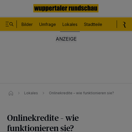
Bilder
Umfrage
Lokales
Stadtteile
Sport
Le
Lokales
Onlinekredite – wie funktionieren sie?
Onlinekredite – wie
funktionieren sie?