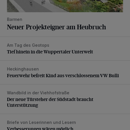
Barmen
Neuer Projekteigner am Heubruch
Am Tag des Geotops
Tief hinein in die Wuppertaler Unterwelt
Tief hinein in die Wuppertaler Unterwelt
Heckinghausen
Feuerwehr befreit Kind aus verschlossenem VW Bulli
Feuerwehr befreit Kind aus verschlossenem VW Bulli
Wandbild in der Viehhofstraße
Der neue Türsteher der Südstadt braucht Unterstützung
Der neue Türsteher der Südstadt braucht
Unterstützung
Briefe von Leserinnen und Lesern
Verbesserungen wären möglich
Verbesserungen wären möglich