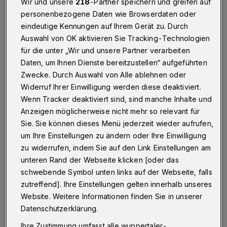
Wir und unsere
218
-Partner speichern und greifen auf
günstigen Kredit – Vergleiche anstellen
personenbezogene Daten wie Browserdaten oder
eindeutige Kennungen auf Ihrem Gerät zu. Durch
Der wichtigste Punkt bei einem günstigen
Auswahl von OK aktivieren Sie Tracking-Technologien
Onlinekredit sind die Kreditzinsen. Je niedriger
für die unter „Wir und unsere Partner verarbeiten
Daten, um Ihnen Dienste bereitzustellen“ aufgeführten
die Zinsen sind, umso geringer fallen die
Zwecke. Durch Auswahl von Alle ablehnen oder
Kosten für den Kredit über die Laufzeit aus.
Widerruf Ihrer Einwilligung werden diese deaktiviert.
Dabei ist ein Kredit mit einer kurzen Laufzeit
Wenn Tracker deaktiviert sind, sind manche Inhalte und
bei gleichem Zinssatz noch günstiger als eine
Anzeigen möglicherweise nicht mehr so relevant für
Sie. Sie können dieses Menü jederzeit wieder aufrufen,
Kredit mit einer längeren Laufzeit. Als
um Ihre Einstellungen zu ändern oder Ihre Einwilligung
Vergleichsgrundlage dient immer der
effektive
zu widerrufen, indem Sie auf den Link Einstellungen am
Jahreszins
. Darin sind bereits alle
unteren Rand der Webseite klicken [oder das
Kreditnebenkosten und Gebühren enthalten,
schwebende Symbol unten links auf der Webseite, falls
zutreffend]. Ihre Einstellungen gelten innerhalb unseres
das ist sozusagen der Bruttozins. Der Sollzins
Website. Weitere Informationen finden Sie in unserer
eignet sich nicht zum Vergleich, da es sich
Datenschutzerklärung.
dabei nur um einen Nettozins handelt. Es ist
Ihre Zustimmung umfasst alle wuppertaler-