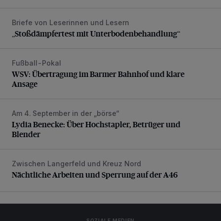
Briefe von Leserinnen und Lesern
„Stoßdämpfertest mit Unterbodenbehandlung“
„Stoßdämpfertest mit Unterbodenbehandlung“
Fußball-Pokal
WSV: Übertragung im Barmer Bahnhof und klare Ansage
WSV: Übertragung im Barmer Bahnhof und klare
Ansage
Am 4. September in der „börse“
Lydia Benecke: Über Hochstapler, Betrüger und Blender
Lydia Benecke: Über Hochstapler, Betrüger und
Blender
Zwischen Langerfeld und Kreuz Nord
Nächtliche Arbeiten und Sperrung auf der A46
Nächtliche Arbeiten und Sperrung auf der A46
SOZIALE MEDIEN