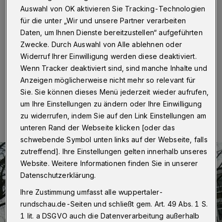
Anmeldungen starten
Auswahl von OK aktivieren Sie Tracking-Technologien
für die unter „Wir und unsere Partner verarbeiten
Wuppertal
·
Ende Januar finden die ersten
Daten, um Ihnen Dienste bereitzustellen“ aufgeführten
Anmeldetermine für die weiterführenden Schulen statt.
Zwecke. Durch Auswahl von Alle ablehnen oder
Online gibt es nun eine Übersicht über die
entsprechenden Angebote.
Widerruf Ihrer Einwilligung werden diese deaktiviert.
Wenn Tracker deaktiviert sind, sind manche Inhalte und
Anzeigen möglicherweise nicht mehr so relevant für
Sie. Sie können dieses Menü jederzeit wieder aufrufen,
12.01.2022 , 07:30 Uhr
Eine Minute Lesezeit
um Ihre Einstellungen zu ändern oder Ihre Einwilligung
zu widerrufen, indem Sie auf den Link Einstellungen am
unteren Rand der Webseite klicken [oder das
schwebende Symbol unten links auf der Webseite, falls
zutreffend]. Ihre Einstellungen gelten innerhalb unseres
Website. Weitere Informationen finden Sie in unserer
Datenschutzerklärung.
Ihre Zustimmung umfasst alle wuppertaler-
rundschau.de-Seiten und schließt gem. Art. 49 Abs. 1 S.
1 lit. a DSGVO auch die Datenverarbeitung außerhalb