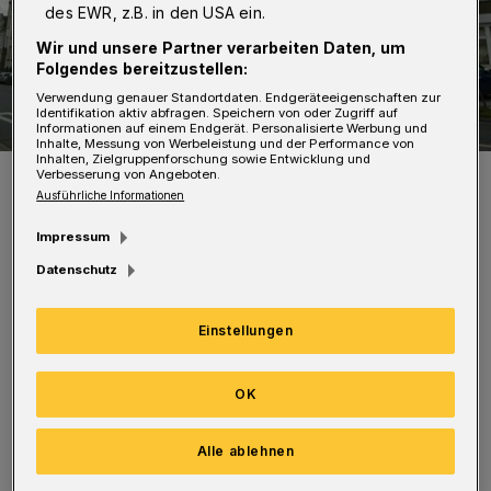
des EWR, z.B. in den USA ein.
Wir und unsere Partner verarbeiten Daten, um
Folgendes bereitzustellen:
Verwendung genauer Standortdaten. Endgeräteeigenschaften zur
Identifikation aktiv abfragen. Speichern von oder Zugriff auf
Informationen auf einem Endgerät. Personalisierte Werbung und
Inhalte, Messung von Werbeleistung und der Performance von
Inhalten, Zielgruppenforschung sowie Entwicklung und
Das Gymnasium Bayreuther Straße.
Verbesserung von Angeboten.
Ausführliche Informationen
Foto: Wuppertaler Rundschau/Simone Bahrmann
Impressum
Datenschutz
Einstellungen
Viele der Schulen bieten zudem
Beratungstermine an – sie informieren
OK
darüber auf ihrer jeweiligen. Alle
Anmeldetermine und Infos:
hier klicken!
Alle ablehnen