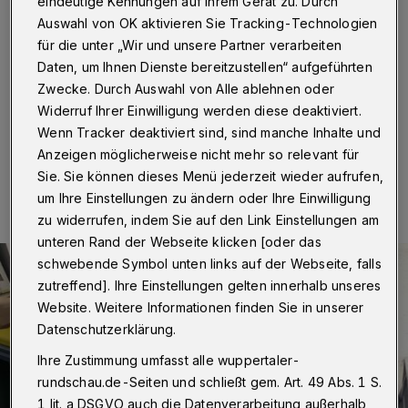
abgeholt
eindeutige Kennungen auf Ihrem Gerät zu. Durch
Auswahl von OK aktivieren Sie Tracking-Technologien
für die unter „Wir und unsere Partner verarbeiten
Wuppertal
·
In der Woche nach Pfingsten verschiebt
sich in Wuppertal die Müllabfuhr jeweils einen Tag nach
Daten, um Ihnen Dienste bereitzustellen“ aufgeführten
hinten.
Zwecke. Durch Auswahl von Alle ablehnen oder
Widerruf Ihrer Einwilligung werden diese deaktiviert.
Wenn Tracker deaktiviert sind, sind manche Inhalte und
Anzeigen möglicherweise nicht mehr so relevant für
13.05.2024 , 07:30 Uhr
Eine Minute Lesezeit
Sie. Sie können dieses Menü jederzeit wieder aufrufen,
um Ihre Einstellungen zu ändern oder Ihre Einwilligung
zu widerrufen, indem Sie auf den Link Einstellungen am
unteren Rand der Webseite klicken [oder das
schwebende Symbol unten links auf der Webseite, falls
zutreffend]. Ihre Einstellungen gelten innerhalb unseres
Website. Weitere Informationen finden Sie in unserer
Datenschutzerklärung.
Ihre Zustimmung umfasst alle wuppertaler-
rundschau.de-Seiten und schließt gem. Art. 49 Abs. 1 S.
1 lit. a DSGVO auch die Datenverarbeitung außerhalb