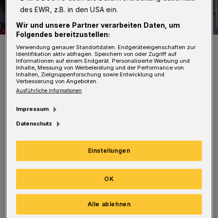
des EWR, z.B. in den USA ein.
Wir und unsere Partner verarbeiten Daten, um
Folgendes bereitzustellen:
Symbolbild.
Verwendung genauer Standortdaten. Endgeräteeigenschaften zur
Identifikation aktiv abfragen. Speichern von oder Zugriff auf
Foto: Wuppertaler Rundschau
Informationen auf einem Endgerät. Personalisierte Werbung und
Inhalte, Messung von Werbeleistung und der Performance von
Inhalten, Zielgruppenforschung sowie Entwicklung und
Verbesserung von Angeboten.
Ausführliche Informationen
Impressum
Los geht es damit erst am Dienstag (21. Mai
Datenschutz
2024) statt am Montag. Es endet damit am
Samstag (25. Mai) statt am Freitag. Nach
Einstellungen
Angaben der Abfallwirtschaftsgesellschaft
(AWG) sind die grauen Restmülltonnen, die
OK
gelben Wertstofftonnen, die braunen
Biotonnen und die blauen Papiertonnen
Alle ablehnen