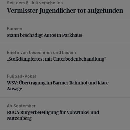
Seit dem 8. Juli verschollen
Vermisster Jugendlicher tot aufgefunden
Barmen
Mann beschädigt Autos in Parkhaus
Mann beschädigt Autos in Parkhaus
Briefe von Leserinnen und Lesern
„Stoßdämpfertest mit Unterbodenbehandlung“
„Stoßdämpfertest mit Unterbodenbehandlung“
Fußball-Pokal
WSV: Übertragung im Barmer Bahnhof und klare Ansage
WSV: Übertragung im Barmer Bahnhof und klare
Ansage
Ab September
BUGA-Bürgerbeteiligung für Vohwinkel und Nützenberg
BUGA-Bürgerbeteiligung für Vohwinkel und
Nützenberg