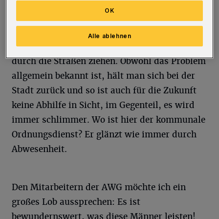
großen Ärgernis der Anwohner.
OK
Es ist immer wieder die Zeit der weißen
Alle ablehnen
Kleintransporter, die vollbepackt mit Sperrgut
durch die Straßen ziehen. Obwohl das Problem
allgemein bekannt ist, hält man sich bei der
Stadt zurück und so ist auch für die Zukunft
keine Abhilfe in Sicht, im Gegenteil, es wird
immer schlimmer. Wo ist hier der kommunale
Ordnungsdienst? Er glänzt wie immer durch
Abwesenheit.
Den Mitarbeitern der AWG möchte ich ein
großes Lob aussprechen: Es ist
bewundernswert, was diese Männer leisten!