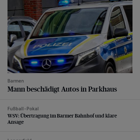
Barmen
Mann beschädigt Autos in Parkhaus
Fußball-Pokal
WSV: Übertragung im Barmer Bahnhof und klare Ansage
WSV: Übertragung im Barmer Bahnhof und klare
Ansage