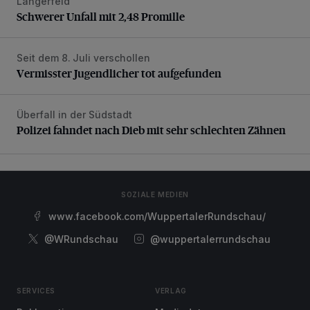
Langerfeld
Schwerer Unfall mit 2,48 Promille
Schwerer Unfall mit 2,48 Promille
Seit dem 8. Juli verschollen
Vermisster Jugendlicher tot aufgefunden
Vermisster Jugendlicher tot aufgefunden
Überfall in der Südstadt
Polizei fahndet nach Dieb mit sehr schlechten Zähnen
Polizei fahndet nach Dieb mit sehr schlechten Zähnen
SOZIALE MEDIEN
www.facebook.com/WuppertalerRundschau/
@WRundschau
@wuppertalerrundschau
SERVICES
VERLAG