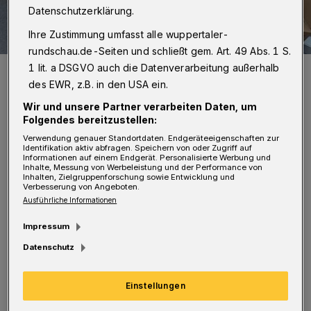
Datenschutzerklärung.
Ihre Zustimmung umfasst alle wuppertaler-
rundschau.de-Seiten und schließt gem. Art. 49 Abs. 1 S.
1 lit. a DSGVO auch die Datenverarbeitung außerhalb
Symbolbild.
des EWR, z.B. in den USA ein.
Foto: AWG
Wir und unsere Partner verarbeiten Daten, um
Folgendes bereitzustellen:
Verwendung genauer Standortdaten. Endgeräteeigenschaften zur
Identifikation aktiv abfragen. Speichern von oder Zugriff auf
Informationen auf einem Endgerät. Personalisierte Werbung und
E
Inhalte, Messung von Werbeleistung und der Performance von
s war mal wieder soweit! Obwohl es
Inhalten, Zielgruppenforschung sowie Entwicklung und
Verbesserung von Angeboten.
nicht erlaubt ist, bereitgestellten Müll
Ausführliche Informationen
nach brauchbaren Gegenständen zu
Impressum
durchsuchen, durchkämmen professionell
Datenschutz
organisierte Gruppen zentralgesteuert
Wuppertal. Sämtlicher Müll wird durchwühlt
Einstellungen
und alles gut über den Gehweg verteilt, zum