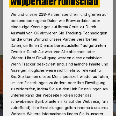
Wuppertal
·
Betr.: Sperrmüll-Durchsucher in
Wuppertal
Wir und unsere
218
-Partner speichern und greifen auf
personenbezogene Daten wie Browserdaten oder
eindeutige Kennungen auf Ihrem Gerät zu. Durch
10.05.2024 , 20:08 Uhr
Eine Minute Lesezeit
Auswahl von OK aktivieren Sie Tracking-Technologien
für die unter „Wir und unsere Partner verarbeiten
Daten, um Ihnen Dienste bereitzustellen“ aufgeführten
Zwecke. Durch Auswahl von Alle ablehnen oder
Widerruf Ihrer Einwilligung werden diese deaktiviert.
Wenn Tracker deaktiviert sind, sind manche Inhalte und
Anzeigen möglicherweise nicht mehr so relevant für
Sie. Sie können dieses Menü jederzeit wieder aufrufen,
um Ihre Einstellungen zu ändern oder Ihre Einwilligung
zu widerrufen, indem Sie auf den Link Einstellungen am
unteren Rand der Webseite klicken [oder das
schwebende Symbol unten links auf der Webseite, falls
zutreffend]. Ihre Einstellungen gelten innerhalb unseres
Website. Weitere Informationen finden Sie in unserer