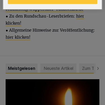
●
Leserbrief an die Wuppertaler Rundschau:
redaktion@wuppertaler-rundschau.de
● Zu den Rundschau-Leserbriefen:
hier
klicken!
● Allgemeine Hinweise zur Veröffentlichung:
hier klicken!
Meistgelesen
Neueste Artikel
Zum Thema
Vermisster Jugendlicher tot aufgefunden