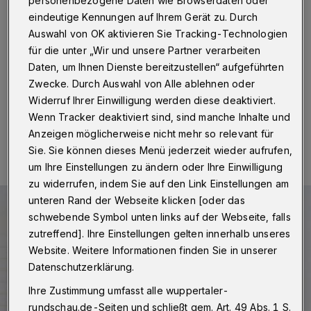
überhaupt kein Unterschied?“
personenbezogene Daten wie Browserdaten oder
eindeutige Kennungen auf Ihrem Gerät zu. Durch
Auswahl von OK aktivieren Sie Tracking-Technologien
Wuppertal
·
Betr.: Leserbrief „WSV hat kein
Friedhelm-Runge-Problem, sondern ein
für die unter „Wir und unsere Partner verarbeiten
Führungsproblem“
Daten, um Ihnen Dienste bereitzustellen“ aufgeführten
Zwecke. Durch Auswahl von Alle ablehnen oder
Widerruf Ihrer Einwilligung werden diese deaktiviert.
Wenn Tracker deaktiviert sind, sind manche Inhalte und
07.05.2024 , 11:30 Uhr
Eine Minute Lesezeit
Anzeigen möglicherweise nicht mehr so relevant für
Sie. Sie können dieses Menü jederzeit wieder aufrufen,
um Ihre Einstellungen zu ändern oder Ihre Einwilligung
zu widerrufen, indem Sie auf den Link Einstellungen am
unteren Rand der Webseite klicken [oder das
schwebende Symbol unten links auf der Webseite, falls
zutreffend]. Ihre Einstellungen gelten innerhalb unseres
Website. Weitere Informationen finden Sie in unserer
Datenschutzerklärung.
Ihre Zustimmung umfasst alle wuppertaler-
rundschau.de-Seiten und schließt gem. Art. 49 Abs. 1 S.