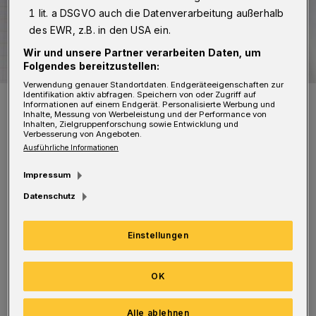
1 lit. a DSGVO auch die Datenverarbeitung außerhalb
des EWR, z.B. in den USA ein.
Wir und unsere Partner verarbeiten Daten, um
Folgendes bereitzustellen:
Verwendung genauer Standortdaten. Endgeräteeigenschaften zur
Identifikation aktiv abfragen. Speichern von oder Zugriff auf
Symbolbild.
Informationen auf einem Endgerät. Personalisierte Werbung und
Foto: Rundschau
Inhalte, Messung von Werbeleistung und der Performance von
Inhalten, Zielgruppenforschung sowie Entwicklung und
Verbesserung von Angeboten.
Ausführliche Informationen
Impressum
K
Datenschutz
önnte es eventuell sein, dass zwischen
den erwähnten Alternativen überhaupt
Einstellungen
kein Unterschied besteht?
OK
Erik Einar Larsen
Alle ablehnen