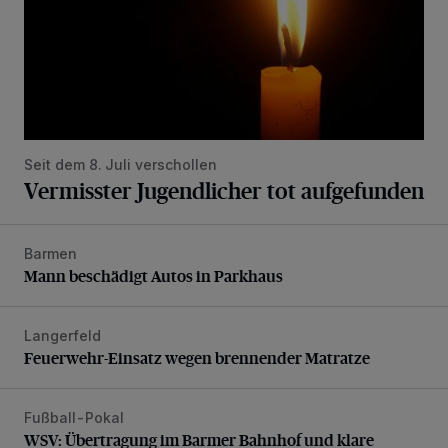
Seit dem 8. Juli verschollen
Vermisster Jugendlicher tot aufgefunden
Barmen
Mann beschädigt Autos in Parkhaus
Mann beschädigt Autos in Parkhaus
Langerfeld
Feuerwehr-Einsatz wegen brennender Matratze
Feuerwehr-Einsatz wegen brennender Matratze
Fußball-Pokal
WSV: Übertragung im Barmer Bahnhof und klare Ansage
WSV: Übertragung im Barmer Bahnhof und klare