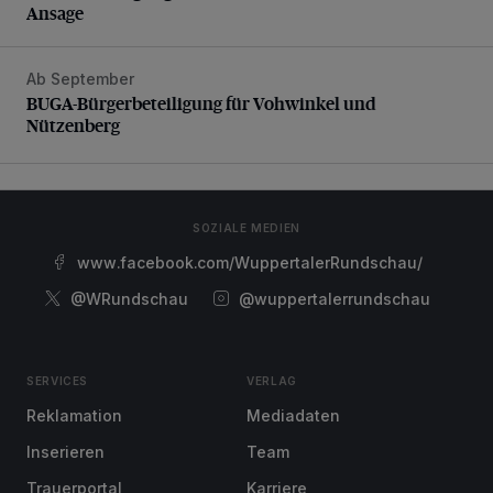
Ansage
Ab September
BUGA-Bürgerbeteiligung für Vohwinkel und Nützenberg
BUGA-Bürgerbeteiligung für Vohwinkel und
Nützenberg
SOZIALE MEDIEN
www.facebook.com/WuppertalerRundschau/
@WRundschau
@wuppertalerrundschau
SERVICES
VERLAG
Reklamation
Mediadaten
Inserieren
Team
Trauerportal
Karriere