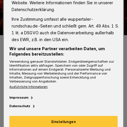
Website. Weitere Informationen finden Sie in unserer
Datenschutzerklärung.
Ihre Zustimmung umfasst alle wuppertaler-
rundschau.de-Seiten und schließt gem. Art. 49 Abs. 1 S.
1 lit. a DSGVO auch die Datenverarbeitung außerhalb
des EWR, z.B. in den USA ein.
Künstlerisch wertvoll!
Foto: Sven Pacher
Wir und unsere Partner verarbeiten Daten, um
Folgendes bereitzustellen:
Verwendung genauer Standortdaten. Endgeräteeigenschaften zur
Identifikation aktiv abfragen. Speichern von oder Zugriff auf
Informationen auf einem Endgerät. Personalisierte Werbung und
Inhalte, Messung von Werbeleistung und der Performance von
Inhalten, Zielgruppenforschung sowie Entwicklung und
Verbesserung von Angeboten.
Urteil der Jury des von der Rundschau
Ausführliche Informationen
gemeinsam mit der Volksbank im Bergischen
Impressum
Land und der Druckerei Ley + Wiegandt
Datenschutz
initiierten Wettbewerbs (Thema diesmal:
"Mein Viertel"): "Die Nordbahntrasse prägt
Einstellungen
die an sie angrenzenden Quartiere in vieler