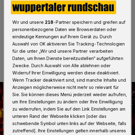
Wuppertal
·
Mit diesem eindrucksvollen Bild, das im
Rahmen der "KulturTrasse 2017" im Tanztunnel
Dorrenberg entstand und eine Lichtprojektion von
Wir und unsere
218
-Partner speichern und greifen auf
Gregor Eisenmann festhält, schaffte es Sven Pacher
personenbezogene Daten wie Browserdaten oder
auf den dritten Platz beim Wuppertaler Fotopreis 2018.
eindeutige Kennungen auf Ihrem Gerät zu. Durch
Auswahl von OK aktivieren Sie Tracking-Technologien
für die unter „Wir und unsere Partner verarbeiten
04.11.2018 , 10:00 Uhr
Eine Minute Lesezeit
Daten, um Ihnen Dienste bereitzustellen“ aufgeführten
Zwecke. Durch Auswahl von Alle ablehnen oder
Widerruf Ihrer Einwilligung werden diese deaktiviert.
Wenn Tracker deaktiviert sind, sind manche Inhalte und
Anzeigen möglicherweise nicht mehr so relevant für
Sie. Sie können dieses Menü jederzeit wieder aufrufen,
um Ihre Einstellungen zu ändern oder Ihre Einwilligung
zu widerrufen, indem Sie auf den Link Einstellungen am
unteren Rand der Webseite klicken [oder das
schwebende Symbol unten links auf der Webseite, falls
zutreffend]. Ihre Einstellungen gelten innerhalb unseres