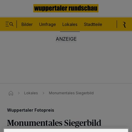
Bilder
Umfrage
Lokales
Stadtteile
Sport
Le
Lokales
Monumentales Siegerbild
Wuppertaler Fotopreis
Monumentales Siegerbild