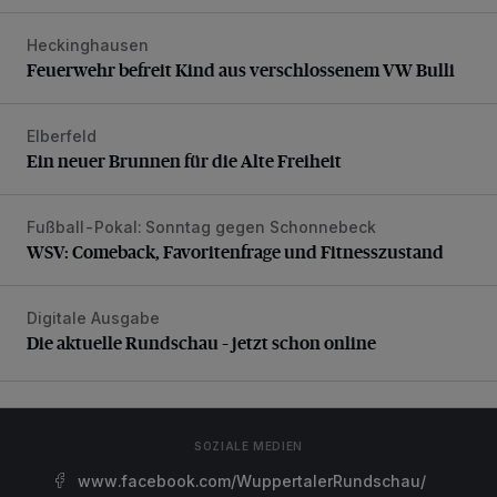
Heckinghausen
Feuerwehr befreit Kind aus verschlossenem VW Bulli
Feuerwehr befreit Kind aus verschlossenem VW Bulli
Elberfeld
Ein neuer Brunnen für die Alte Freiheit
Ein neuer Brunnen für die Alte Freiheit
Fußball-Pokal: Sonntag gegen Schonnebeck
WSV: Comeback, Favoritenfrage und Fitnesszustand
WSV: Comeback, Favoritenfrage und Fitnesszustand
Digitale Ausgabe
Die aktuelle Rundschau – jetzt schon online
Die aktuelle Rundschau – jetzt schon online
SOZIALE MEDIEN
www.facebook.com/WuppertalerRundschau/