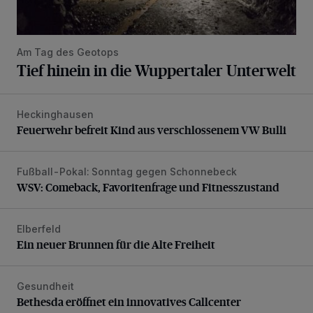
Am Tag des Geotops
Tief hinein in die Wuppertaler Unterwelt
Heckinghausen
Feuerwehr befreit Kind aus verschlossenem VW Bulli
Feuerwehr befreit Kind aus verschlossenem VW Bulli
Fußball-Pokal: Sonntag gegen Schonnebeck
WSV: Comeback, Favoritenfrage und Fitnesszustand
WSV: Comeback, Favoritenfrage und Fitnesszustand
Elberfeld
Ein neuer Brunnen für die Alte Freiheit
Ein neuer Brunnen für die Alte Freiheit
Gesundheit
Bethesda eröffnet ein innovatives Callcenter
Bethesda eröffnet ein innovatives Callcenter