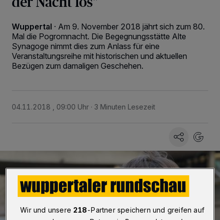
der Nacht los"
Wuppertal
·
Am 9. November 2018 jährt sich zum 80.
Mal die Pogromnacht. Die Begegnungsstätte Alte
Synagoge nimmt dies zum Anlass für eine
Veranstaltungsreihe mit historischen und aktuellen
Bezügen zum damaligen Geschehen.
04.11.2018 , 09:00 Uhr
3 Minuten Lesezeit
Wir und unsere
218
-Partner speichern und greifen auf