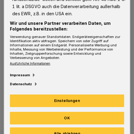
Rundschau: Wie hat man sich die Ereignisse damals
1 lit. a DSGVO auch die Datenverarbeitung außerhalb
im November 1938 in Wuppertal vorzustellen?
des EWR, z.B. in den USA ein.
Wir und unsere Partner verarbeiten Daten, um
Folgendes bereitzustellen:
Info
Verwendung genauer Standortdaten. Endgeräteeigenschaften zur
Identifikation aktiv abfragen. Speichern von oder Zugriff auf
Informationen auf einem Endgerät. Personalisierte Werbung und
Inhalte, Messung von Werbeleistung und der Performance von
Die Veranstaltung in der Friedhofskirche
Inhalten, Zielgruppenforschung sowie Entwicklung und
Verbesserung von Angeboten.
an der Hochstraße am Sonntag (11.
Ausführliche Informationen
November 2018) um 17 Uhr mit dem
Konzertchor der Volksbühne ist zugleich
Impressum
die offizielle Gedenkveranstaltung der
Datenschutz
Stadt Wuppertal. Der Eintritt dazu ist frei.
Das ganze Veranstaltungsprogramm findet
Einstellungen
sich unter
www.alte-synagoge-
wuppertal.de
OK
Schrader:
Wie überall im ganzen Land feierte
Alle ablehnen