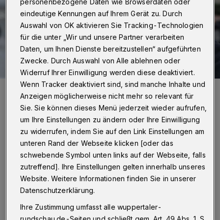
personenbezogene Daten wie Browserdaten oder
eindeutige Kennungen auf Ihrem Gerät zu. Durch
Auswahl von OK aktivieren Sie Tracking-Technologien
für die unter „Wir und unsere Partner verarbeiten
Daten, um Ihnen Dienste bereitzustellen“ aufgeführten
Zwecke. Durch Auswahl von Alle ablehnen oder
Widerruf Ihrer Einwilligung werden diese deaktiviert.
Wenn Tracker deaktiviert sind, sind manche Inhalte und
Ulrike Schrader: „Ich sehe auch heute wieder verstärkt
antisemitisches Verhalten.“
Anzeigen möglicherweise nicht mehr so relevant für
Foto: Eduard Urssu
Sie. Sie können dieses Menü jederzeit wieder aufrufen,
um Ihre Einstellungen zu ändern oder Ihre Einwilligung
zu widerrufen, indem Sie auf den Link Einstellungen am
unteren Rand der Webseite klicken [oder das
schwebende Symbol unten links auf der Webseite, falls
R
zutreffend]. Ihre Einstellungen gelten innerhalb unseres
undschau-Redaktionsleiter Hendrik
Website. Weitere Informationen finden Sie in unserer
Walder sprach darüber mit der Leiterin
Datenschutzerklärung.
der Begegnungsstätte, Dr. Ulrike Schrader.
Ihre Zustimmung umfasst alle wuppertaler-
rundschau.de-Seiten und schließt gem. Art. 49 Abs. 1 S.