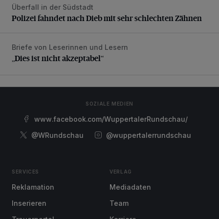
Überfall in der Südstadt
Polizei fahndet nach Dieb mit sehr schlechten Zähnen
Polizei fahndet nach Dieb mit sehr schlechten Zähnen
Briefe von Leserinnen und Lesern
„Dies ist nicht akzeptabel“
„Dies ist nicht akzeptabel“
SOZIALE MEDIEN
www.facebook.com/WuppertalerRundschau/
@WRundschau
@wuppertalerrundschau
SERVICES
VERLAG
Reklamation
Mediadaten
Inserieren
Team