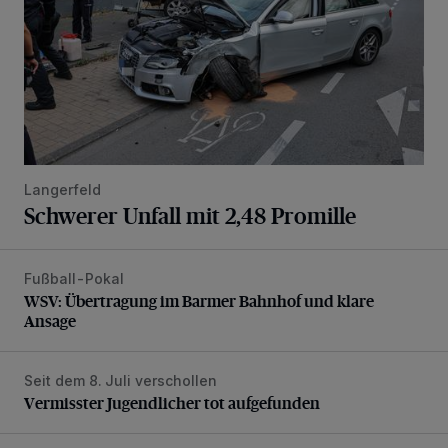
Langerfeld
Schwerer Unfall mit 2,48 Promille
Fußball-Pokal
WSV: Übertragung im Barmer Bahnhof und klare Ansage
WSV: Übertragung im Barmer Bahnhof und klare
Ansage
Seit dem 8. Juli verschollen
Vermisster Jugendlicher tot aufgefunden
Vermisster Jugendlicher tot aufgefunden