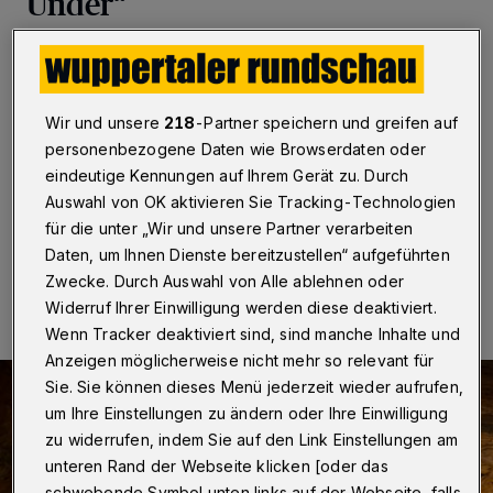
Under“
Wuppertal
·
Der Weltenbummler Frank Zagel zeigt
seine Multivisions-Show „Australien - Traumzeit
hautnah“ auf Einladung des Deutschen Alpenvereins
Wir und unsere
218
-Partner speichern und greifen auf
(DAV) in Wuppertal. Der Vortrag beginnt um 19:30 Uhr
im Festsaal des Altenzentrums Wuppertaler Hof
personenbezogene Daten wie Browserdaten oder
(Hans-Dietrich-Genscher-Platz 5).
eindeutige Kennungen auf Ihrem Gerät zu. Durch
Auswahl von OK aktivieren Sie Tracking-Technologien
für die unter „Wir und unsere Partner verarbeiten
Daten, um Ihnen Dienste bereitzustellen“ aufgeführten
06.02.2024 , 10:30 Uhr
Eine Minute Lesezeit
Zwecke. Durch Auswahl von Alle ablehnen oder
Widerruf Ihrer Einwilligung werden diese deaktiviert.
Wenn Tracker deaktiviert sind, sind manche Inhalte und
Anzeigen möglicherweise nicht mehr so relevant für
Sie. Sie können dieses Menü jederzeit wieder aufrufen,
um Ihre Einstellungen zu ändern oder Ihre Einwilligung
zu widerrufen, indem Sie auf den Link Einstellungen am
unteren Rand der Webseite klicken [oder das
schwebende Symbol unten links auf der Webseite, falls