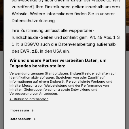
zutreffend]. Ihre Einstellungen gelten innerhalb unseres
Website. Weitere Informationen finden Sie in unserer
Datenschutzerklärung.
Ihre Zustimmung umfasst alle wuppertaler-
rundschau.de-Seiten und schließt gem. Art. 49 Abs. 1 S.
1 lit. a DSGVO auch die Datenverarbeitung außerhalb
des EWR, z.B. in den USA ein.
Einfach beeindruckend.
Wir und unsere Partner verarbeiten Daten, um
Foto: Frank Zagel
Folgendes bereitzustellen:
Verwendung genauer Standortdaten. Endgeräteeigenschaften zur
Identifikation aktiv abfragen. Speichern von oder Zugriff auf
Informationen auf einem Endgerät. Personalisierte Werbung und
Inhalte, Messung von Werbeleistung und der Performance von
Inhalten, Zielgruppenforschung sowie Entwicklung und
Verbesserung von Angeboten.
D
ie einzigartige Welt des kleinsten
Ausführliche Informationen
Kontinents dieser Erde, der immer noch
Impressum
22-mal größer als Deutschland ist und nahezu
Datenschutz
alle Klimazonen beinhaltet, zu erkunden ist