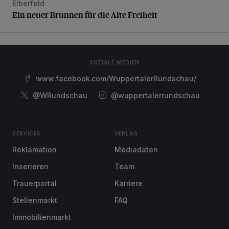
Elberfeld
Ein neuer Brunnen für die Alte Freiheit
Ein neuer Brunnen für die Alte Freiheit
SOZIALE MEDIEN
www.facebook.com/WuppertalerRundschau/
@WRundschau
@wuppertalerrundschau
SERVICES
VERLAG
Reklamation
Mediadaten
Inserieren
Team
Trauerportal
Karriere
Stellenmarkt
FAQ
Immobilienmarkt