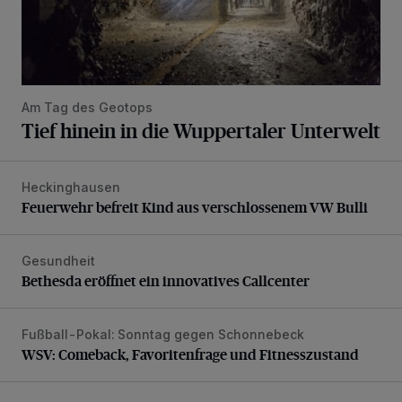
Am Tag des Geotops
Tief hinein in die Wuppertaler Unterwelt
Heckinghausen
Feuerwehr befreit Kind aus verschlossenem VW Bulli
Feuerwehr befreit Kind aus verschlossenem VW Bulli
Gesundheit
Bethesda eröffnet ein innovatives Callcenter
Bethesda eröffnet ein innovatives Callcenter
Fußball-Pokal: Sonntag gegen Schonnebeck
WSV: Comeback, Favoritenfrage und Fitnesszustand
WSV: Comeback, Favoritenfrage und Fitnesszustand