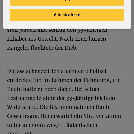
Als der Kioskbetreiber das bemerkte, verfolgte
er den Dieb durch die Fußgängerzone und
Alle ablehnen
versuchte ihn festzuhalten. Der Täter wehrte
sich jedoch und schlug den 53-jährigen
Inhaber ins Gesicht. Nach einer kurzen
Rangelei flüchtete der Dieb.
Die zwischenzeitlich alarmierte Polizei
entdeckte ihn im Rahmen der Fahndung, die
Beute hatte er noch dabei. Bei seiner
Festnahme leistete der 33-Jährige leichten
Widerstand. Die Beamten nahmen ihn in
Gewahrsam. Ihn erwartet ein Strafverfahren
unter anderem wegen räuberischen
Diebstahls.