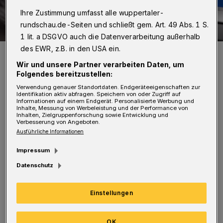
Ihre Zustimmung umfasst alle wuppertaler-
rundschau.de-Seiten und schließt gem. Art. 49 Abs. 1 S.
1 lit. a DSGVO auch die Datenverarbeitung außerhalb
des EWR, z.B. in den USA ein.
Symbolfoto.
Foto: Polizei
Wir und unsere Partner verarbeiten Daten, um
Folgendes bereitzustellen:
Verwendung genauer Standortdaten. Endgeräteeigenschaften zur
Identifikation aktiv abfragen. Speichern von oder Zugriff auf
Informationen auf einem Endgerät. Personalisierte Werbung und
Inhalte, Messung von Werbeleistung und der Performance von
Inhalten, Zielgruppenforschung sowie Entwicklung und
G
Verbesserung von Angeboten.
egen 9.Uhr nahm sich der Täter nach
Ausführliche Informationen
Polizeiangaben aus dem Kühlschrank
Impressum
eines Kiosks am Werth ein Getränk und ging
Datenschutz
weg. Kurze Zeit später kam der Dieb zurück,
griff in die Auslage des Kiosks und flüchtete
Einstellungen
erneut.
OK