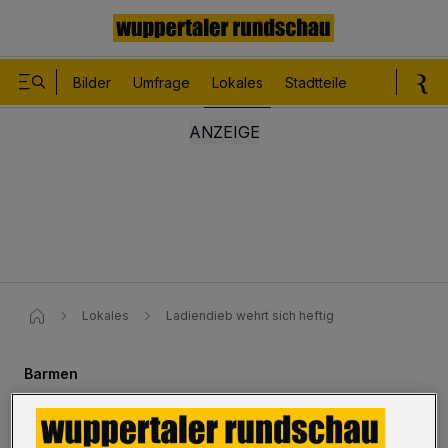
Bilder
Umfrage
Lokales
Stadtteile
Sport
Le
Lokales
Ladiendieb wehrt sich heftig
Barmen
Ladiendieb wehrt sich heftig