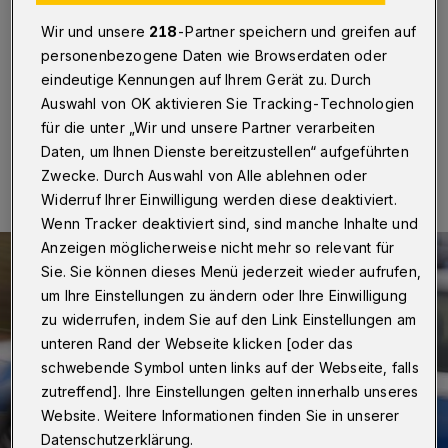
Wuppertal
·
Nach zwei Diebstählen in Barmen ist ein
Wir und unsere
218
-Partner speichern und greifen auf
33-Jähriger am Samstagmorgen (3. November 2018)
personenbezogene Daten wie Browserdaten oder
festgenommen worden.
eindeutige Kennungen auf Ihrem Gerät zu. Durch
Auswahl von OK aktivieren Sie Tracking-Technologien
für die unter „Wir und unsere Partner verarbeiten
04.11.2018 , 10:26 Uhr
Eine Minute Lesezeit
Daten, um Ihnen Dienste bereitzustellen“ aufgeführten
Zwecke. Durch Auswahl von Alle ablehnen oder
Widerruf Ihrer Einwilligung werden diese deaktiviert.
Wenn Tracker deaktiviert sind, sind manche Inhalte und
Anzeigen möglicherweise nicht mehr so relevant für
Sie. Sie können dieses Menü jederzeit wieder aufrufen,
um Ihre Einstellungen zu ändern oder Ihre Einwilligung
zu widerrufen, indem Sie auf den Link Einstellungen am
unteren Rand der Webseite klicken [oder das
schwebende Symbol unten links auf der Webseite, falls
zutreffend]. Ihre Einstellungen gelten innerhalb unseres
Website. Weitere Informationen finden Sie in unserer
Datenschutzerklärung.