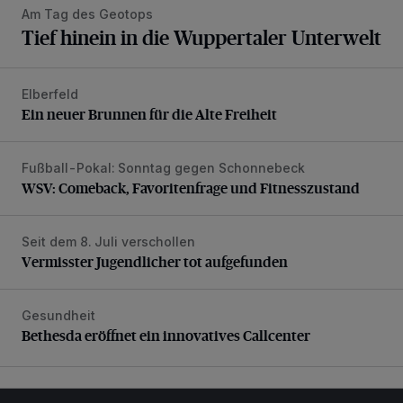
Am Tag des Geotops
Tief hinein in die Wuppertaler Unterwelt
Elberfeld
Ein neuer Brunnen für die Alte Freiheit
Ein neuer Brunnen für die Alte Freiheit
Fußball-Pokal: Sonntag gegen Schonnebeck
WSV: Comeback, Favoritenfrage und Fitnesszustand
WSV: Comeback, Favoritenfrage und Fitnesszustand
Seit dem 8. Juli verschollen
Vermisster Jugendlicher tot aufgefunden
Vermisster Jugendlicher tot aufgefunden
Gesundheit
Bethesda eröffnet ein innovatives Callcenter
Bethesda eröffnet ein innovatives Callcenter