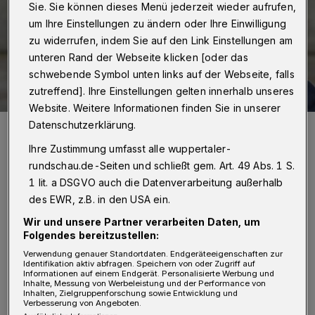
Sie. Sie können dieses Menü jederzeit wieder aufrufen,
um Ihre Einstellungen zu ändern oder Ihre Einwilligung
zu widerrufen, indem Sie auf den Link Einstellungen am
unteren Rand der Webseite klicken [oder das
schwebende Symbol unten links auf der Webseite, falls
zutreffend]. Ihre Einstellungen gelten innerhalb unseres
Website. Weitere Informationen finden Sie in unserer
Datenschutzerklärung.
Servet Köksal.
Foto: Jens Grossmann
Ihre Zustimmung umfasst alle wuppertaler-
rundschau.de-Seiten und schließt gem. Art. 49 Abs. 1 S.
1 lit. a DSGVO auch die Datenverarbeitung außerhalb
des EWR, z.B. in den USA ein.
Wir und unsere Partner verarbeiten Daten, um
„Friedrich Merz lenkt bewusst von unserer
Folgendes bereitzustellen:
gesellschaftlichen Herausforderung ab und
Verwendung genauer Standortdaten. Endgeräteeigenschaften zur
Identifikation aktiv abfragen. Speichern von oder Zugriff auf
bedient wieder einmal blanken Populismus
Informationen auf einem Endgerät. Personalisierte Werbung und
Inhalte, Messung von Werbeleistung und der Performance von
und schürt rassistische Ressentiments“, so
Inhalten, Zielgruppenforschung sowie Entwicklung und
Verbesserung von Angeboten.