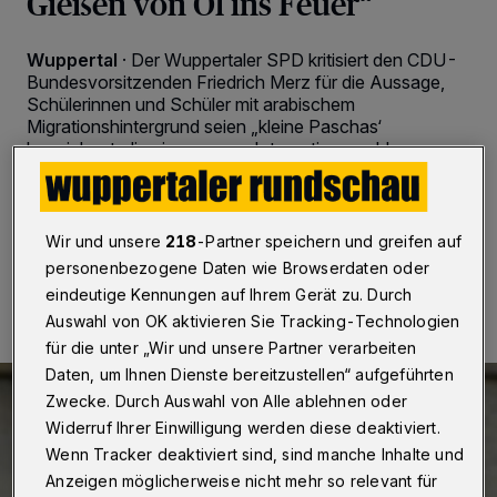
Gießen von Öl ins Feuer“
Wuppertal
·
Der Wuppertaler SPD kritisiert den CDU-
Bundesvorsitzenden Friedrich Merz für die Aussage,
Schülerinnen und Schüler mit arabischem
Migrationshintergrund seien „kleine Paschas‘
bezeichnet, die ein enormes Integrationsproblem
hätten.
Wir und unsere
218
-Partner speichern und greifen auf
16.01.2023 , 07:30 Uhr
2 Minuten Lesezeit
personenbezogene Daten wie Browserdaten oder
eindeutige Kennungen auf Ihrem Gerät zu. Durch
Auswahl von OK aktivieren Sie Tracking-Technologien
für die unter „Wir und unsere Partner verarbeiten
Daten, um Ihnen Dienste bereitzustellen“ aufgeführten
Zwecke. Durch Auswahl von Alle ablehnen oder
Widerruf Ihrer Einwilligung werden diese deaktiviert.
Wenn Tracker deaktiviert sind, sind manche Inhalte und
Anzeigen möglicherweise nicht mehr so relevant für