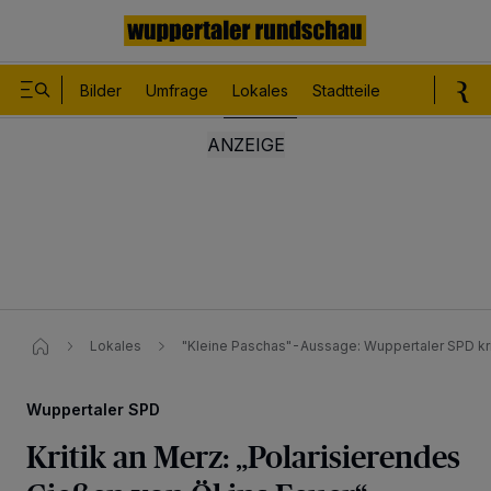
Bilder
Umfrage
Lokales
Stadtteile
Sport
Le
Lokales
"Kleine Paschas"-Aussage: Wuppertaler SPD kri
Wuppertaler SPD
Kritik an Merz: „Polarisierendes