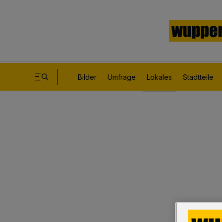
Bilder
Umfrage
Lokales
Stadtteile