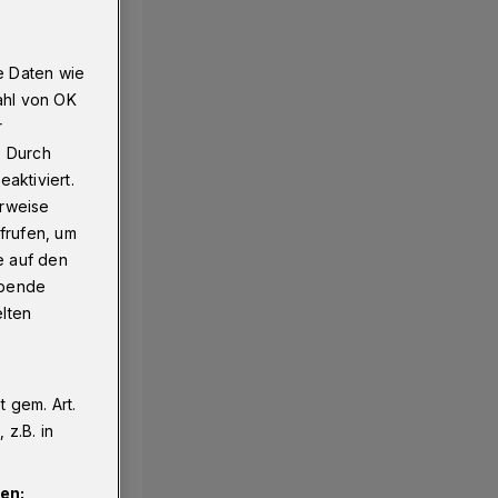
e Daten wie
ahl von OK
r
. Durch
aktiviert.
erweise
frufen, um
e auf den
ebende
elten
 gem. Art.
z.B. in
en: