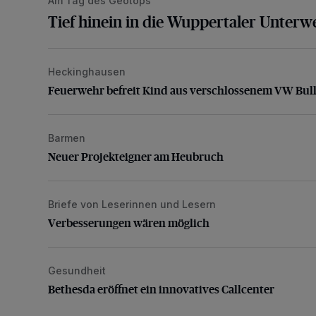
Am Tag des Geotops
Tief hinein in die Wuppertaler Unterwe
Heckinghausen
Feuerwehr befreit Kind aus verschlossenem VW Bulli
Feuerwehr befreit Kind aus verschlossenem VW Bull
Barmen
Neuer Projekteigner am Heubruch
Neuer Projekteigner am Heubruch
Briefe von Leserinnen und Lesern
Verbesserungen wären möglich
Verbesserungen wären möglich
Gesundheit
Bethesda eröffnet ein innovatives Callcenter
Bethesda eröffnet ein innovatives Callcenter