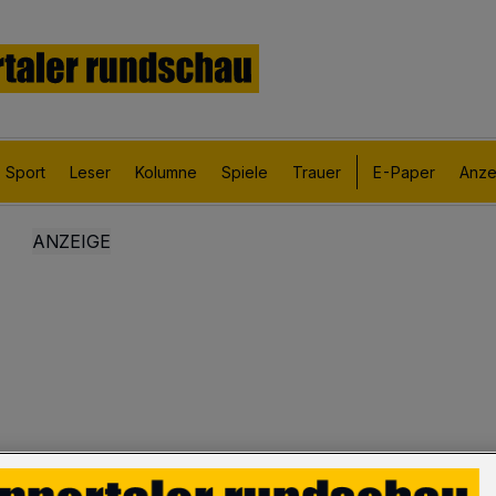
Sport
Leser
Kolumne
Spiele
Trauer
E-Paper
Anze