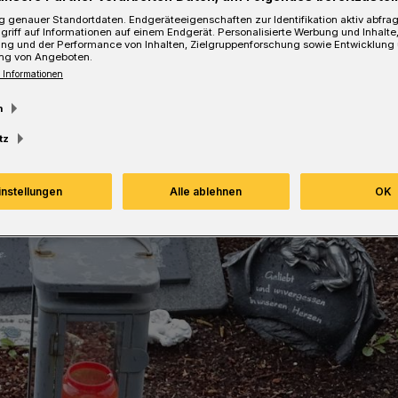
ver eines Hundes heraus.
 genauer Standortdaten. Endgeräteeigenschaften zur Identifikation aktiv abfra
griff auf Informationen auf einem Endgerät. Personalisierte Werbung und Inhalt
ung und der Performance von Inhalten, Zielgruppenforschung sowie Entwicklung
ng von Angeboten.
 Informationen
esezeit
m
tz
instellungen
Alle ablehnen
OK