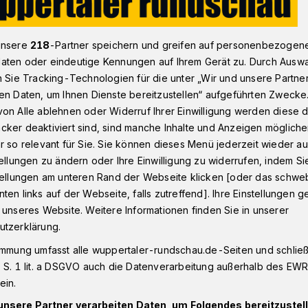
unsere
218
-Partner speichern und greifen auf personenbezogen
s Vaters vergraben
aten oder eindeutige Kennungen auf Ihrem Gerät zu. Durch Ausw
n Sie Tracking-Technologien für die unter „Wir und unsere Partne
en Daten, um Ihnen Dienste bereitzustellen“ aufgeführten Zwecke
t
on Alle ablehnen oder Widerruf Ihrer Einwilligung werden diese de
cker deaktiviert sind, sind manche Inhalte und Anzeigen möglich
b des Vaters
r so relevant für Sie. Sie können dieses Menü jederzeit wieder au
tellungen zu ändern oder Ihre Einwilligung zu widerrufen, indem Si
stellungen am unteren Rand der Webseite klicken [oder das schw
ten links auf der Webseite, falls zutreffend]. Ihre Einstellungen g
 unseres Website. Weitere Informationen finden Sie in unserer
utzerklärung.
ieser heißen Sommertage im Juni 2018, als
fon klingelte. Am anderen Ende der
immung umfasst alle wuppertaler-rundschau.de-Seiten und schließt
and, es gehe um das Grab seines Bruders.
 S. 1 lit. a DSGVO auch die Datenverarbeitung außerhalb des EWR, 
dnung, er solle sich sofort darum kümmern.
ein.
 seinen Augen nicht: Aus dem Grab
unsere Partner verarbeiten Daten, um Folgendes bereitzustell