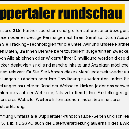
 in Sachen Elektromobilität in Wuppertal“
unsere
218
-Partner speichern und greifen auf personenbezogen
aten oder eindeutige Kennungen auf Ihrem Gerät zu. Durch Ausw
n Sie Tracking-Technologien für die unter „Wir und unsere Partne
en Daten, um Ihnen Dienste bereitzustellen“ aufgeführten Zwecke
jagd in Sachen
on Alle ablehnen oder Widerruf Ihrer Einwilligung werden diese de
cker deaktiviert sind, sind manche Inhalte und Anzeigen möglich
ität“
r so relevant für Sie. Sie können dieses Menü jederzeit wieder au
tellungen zu ändern oder Ihre Einwilligung zu widerrufen, indem Si
stellungen am unteren Rand der Webseite klicken [oder das schw
ten links auf der Webseite, falls zutreffend]. Ihre Einstellungen g
on begrüßt den einstimmigen
 unseres Website. Weitere Informationen finden Sie in unserer
rastruktur konsequent auszubauen. Dies
utzerklärung.
 Aufholjagd in Sachen Elektromobilität in
immung umfasst alle wuppertaler-rundschau.de-Seiten und schließt
 S. 1 lit. a DSGVO auch die Datenverarbeitung außerhalb des EWR, 