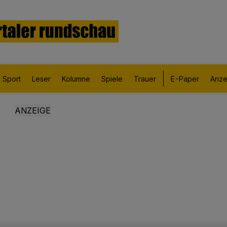
Sport
Leser
Kolumne
Spiele
Trauer
E-Paper
Anze