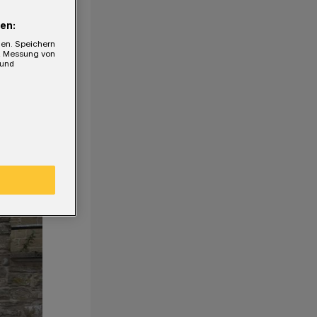
en:
gen. Speichern
e, Messung von
 und