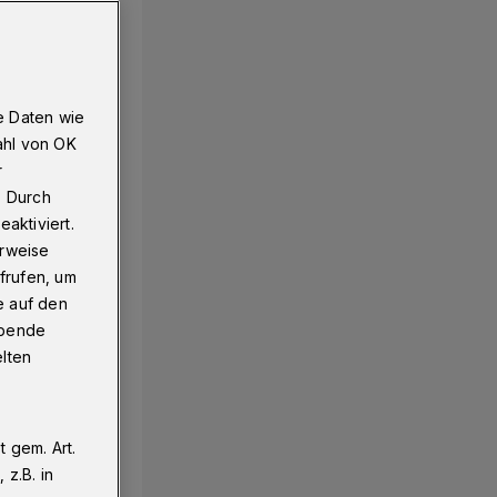
e Daten wie
ahl von OK
r
. Durch
aktiviert.
erweise
frufen, um
e auf den
ebende
elten
 gem. Art.
z.B. in