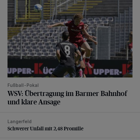
WSV: Übertragung im Barmer Bahnhof und klare Ansage
Fußball-Pokal
WSV: Übertragung im Barmer Bahnhof
und klare Ansage
Langerfeld
Schwerer Unfall mit 2,48 Promille
Schwerer Unfall mit 2,48 Promille