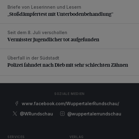
Briefe von Leserinnen und Lesern
„Stoßdämpfertest mit Unterbodenbehandlung“
„Stoßdämpfertest mit Unterbodenbehandlung“
Seit dem 8. Juli verschollen
Vermisster Jugendlicher tot aufgefunden
Vermisster Jugendlicher tot aufgefunden
Überfall in der Südstadt
Polizei fahndet nach Dieb mit sehr schlechten Zähnen
Polizei fahndet nach Dieb mit sehr schlechten Zähnen
SOZIALE MEDIEN
www.facebook.com/WuppertalerRundschau/
@WRundschau
@wuppertalerrundschau
SERVICES
VERLAG