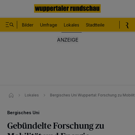
Bilder
Umfrage
Lokales
Stadtteile
Sport
Le
Lokales
Bergisches Uni Wuppertal: Forschung zu Mobilit
Bergisches Uni
Gebündelte Forschung zu