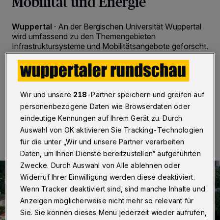
Mobilität und Energie
Wuppertal
·
An der Bergischen Universität Wuppertal
wird umfassend zu den Themengebieten
Infrastruktursysteme und Mobilitätsangebote geforscht.
Die zahlreichen Aktivitäten werden nun in dem neu
gegründeten „Interdisziplinären Zentrum Mobility and
Energy“ (IZME) gebündelt.
Wir und unsere
218
-Partner speichern und greifen auf
personenbezogene Daten wie Browserdaten oder
26.04.2021 , 08:00 Uhr
Eine Minute Lesezeit
eindeutige Kennungen auf Ihrem Gerät zu. Durch
Auswahl von OK aktivieren Sie Tracking-Technologien
für die unter „Wir und unsere Partner verarbeiten
Daten, um Ihnen Dienste bereitzustellen“ aufgeführten
Zwecke. Durch Auswahl von Alle ablehnen oder
Widerruf Ihrer Einwilligung werden diese deaktiviert.
Wenn Tracker deaktiviert sind, sind manche Inhalte und
Anzeigen möglicherweise nicht mehr so relevant für
Sie. Sie können dieses Menü jederzeit wieder aufrufen,