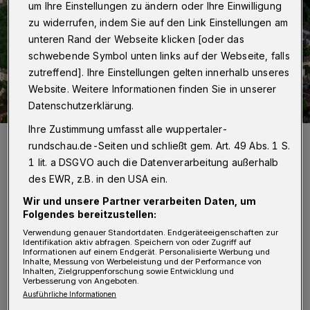
um Ihre Einstellungen zu ändern oder Ihre Einwilligung
zu widerrufen, indem Sie auf den Link Einstellungen am
unteren Rand der Webseite klicken [oder das
schwebende Symbol unten links auf der Webseite, falls
zutreffend]. Ihre Einstellungen gelten innerhalb unseres
Website. Weitere Informationen finden Sie in unserer
Datenschutzerklärung.
Ihre Zustimmung umfasst alle wuppertaler-
Die Bergische Uni.
rundschau.de-Seiten und schließt gem. Art. 49 Abs. 1 S.
Foto: Christian Reimann
1 lit. a DSGVO auch die Datenverarbeitung außerhalb
des EWR, z.B. in den USA ein.
Wir und unsere Partner verarbeiten Daten, um
Folgendes bereitzustellen:
D
Verwendung genauer Standortdaten. Endgeräteeigenschaften zur
ie Verkehrswende und die dafür
Identifikation aktiv abfragen. Speichern von oder Zugriff auf
Informationen auf einem Endgerät. Personalisierte Werbung und
notwendige verlässliche Versorgung mit
Inhalte, Messung von Werbeleistung und der Performance von
Inhalten, Zielgruppenforschung sowie Entwicklung und
regenerativen Energien stellen vor dem
Verbesserung von Angeboten.
Ausführliche Informationen
Hintergrund des weltweiten Umbaus der