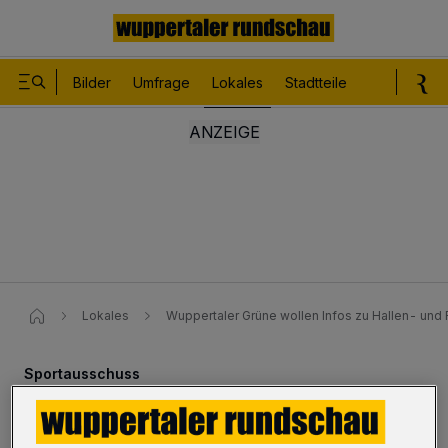
Bilder
Umfrage
Lokales
Stadtteile
Sport
Le
Lokales
Wuppertaler Grüne wollen Infos zu Hallen- und 
Sportausschuss
Grüne wollen Infos zu Hallen-