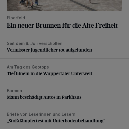
Elberfeld
Ein neuer Brunnen für die Alte Freiheit
Seit dem 8. Juli verschollen
Vermisster Jugendlicher tot aufgefunden
Vermisster Jugendlicher tot aufgefunden
Am Tag des Geotops
Tief hinein in die Wuppertaler Unterwelt
Tief hinein in die Wuppertaler Unterwelt
Barmen
Mann beschädigt Autos in Parkhaus
Mann beschädigt Autos in Parkhaus
Briefe von Leserinnen und Lesern
„Stoßdämpfertest mit Unterbodenbehandlung“
„Stoßdämpfertest mit Unterbodenbehandlung“