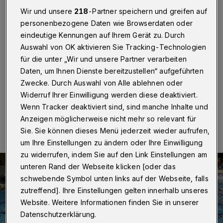
und Freibädern
Wir und unsere
218
-Partner speichern und greifen auf
personenbezogene Daten wie Browserdaten oder
Wuppertal
·
Die Grünen möchten mehr über den
eindeutige Kennungen auf Ihrem Gerät zu. Durch
Zustand, die Zuschüsse und die Versorgung der
Wuppertaler Bäder erfahren. Deshalb haben sie eine
Auswahl von OK aktivieren Sie Tracking-Technologien
entsprechende Anfrage in den Sportausschuss
für die unter „Wir und unsere Partner verarbeiten
eingebracht.
Daten, um Ihnen Dienste bereitzustellen“ aufgeführten
Zwecke. Durch Auswahl von Alle ablehnen oder
Widerruf Ihrer Einwilligung werden diese deaktiviert.
Wenn Tracker deaktiviert sind, sind manche Inhalte und
25.04.2021 , 19:00 Uhr
Eine Minute Lesezeit
Anzeigen möglicherweise nicht mehr so relevant für
Sie. Sie können dieses Menü jederzeit wieder aufrufen,
um Ihre Einstellungen zu ändern oder Ihre Einwilligung
zu widerrufen, indem Sie auf den Link Einstellungen am
unteren Rand der Webseite klicken [oder das
schwebende Symbol unten links auf der Webseite, falls
zutreffend]. Ihre Einstellungen gelten innerhalb unseres
Website. Weitere Informationen finden Sie in unserer
Datenschutzerklärung.