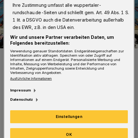
Ihre Zustimmung umfasst alle wuppertaler-
rundschau.de-Seiten und schließt gem. Art. 49 Abs. 1 S.
1 lit. a DSGVO auch die Datenverarbeitung außerhalb
des EWR, z.B. in den USA ein.
Wir und unsere Partner verarbeiten Daten, um
Folgendes bereitzustellen:
Verwendung genauer Standortdaten. Endgeräteeigenschaften zur
Das Heinz-Hoffmann-Bad beim 24-Stunden-Schwimmen.
Identifikation aktiv abfragen. Speichern von oder Zugriff auf
Informationen auf einem Endgerät. Personalisierte Werbung und
Foto: Dirk Freund
Inhalte, Messung von Werbeleistung und der Performance von
Inhalten, Zielgruppenforschung sowie Entwicklung und
Verbesserung von Angeboten.
Ausführliche Informationen
Impressum
Datenschutz
Dabei gehe es vor allem „um die Verteilung
von städtischen und privat geführten Bädern
Einstellungen
im Stadtgebiet und um ein umfassendes Bild
über die Bäderlandschaft“ in Wuppertal, heißt
OK
es. Mit Blick auf die anstehenden