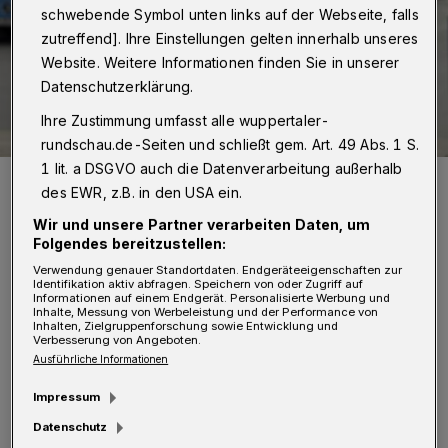
schwebende Symbol unten links auf der Webseite, falls
zutreffend]. Ihre Einstellungen gelten innerhalb unseres
Website. Weitere Informationen finden Sie in unserer
Datenschutzerklärung.
Ihre Zustimmung umfasst alle wuppertaler-
rundschau.de-Seiten und schließt gem. Art. 49 Abs. 1 S.
1 lit. a DSGVO auch die Datenverarbeitung außerhalb
Markus Stockschläder (SPD).
des EWR, z.B. in den USA ein.
Foto: SPD/Jens Grossmann
Wir und unsere Partner verarbeiten Daten, um
Folgendes bereitzustellen:
Verwendung genauer Standortdaten. Endgeräteeigenschaften zur
Identifikation aktiv abfragen. Speichern von oder Zugriff auf
Informationen auf einem Endgerät. Personalisierte Werbung und
Z
Inhalte, Messung von Werbeleistung und der Performance von
iel sei es, „damit einen Überblick
Inhalten, Zielgruppenforschung sowie Entwicklung und
Verbesserung von Angeboten.
darüber gewinnen, wo im Netz
Ausführliche Informationen
Schwerpunkte von Störungen auftreten und
Impressum
wie diese behoben werden können“. Ein
Datenschutz
Umstieg vom Individualverkehr auf den ÖPNV