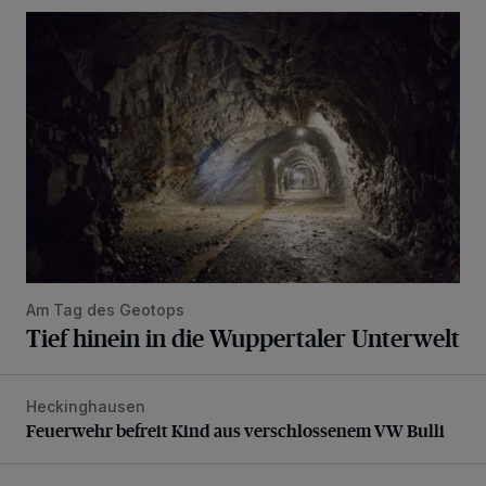
Tief hinein in die Wuppertaler Unterwelt
Am Tag des Geotops
Tief hinein in die Wuppertaler Unterwelt
Heckinghausen
Feuerwehr befreit Kind aus verschlossenem VW Bulli
Feuerwehr befreit Kind aus verschlossenem VW Bulli