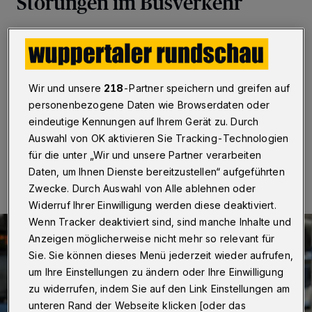
Störungen im Busverkehr
Wuppertal
·
Eine Auflistung der Betriebsstörungen und
Ausfälle im Bus-Liniennetz der Wuppertaler
Stadtwerke (WSW) möchte die SPD-Ratsfraktion in
der kommenden Sitzung des Verkehrsausschusses
Wir und unsere
218
-Partner speichern und greifen auf
vorgelegt bekommen.
personenbezogene Daten wie Browserdaten oder
eindeutige Kennungen auf Ihrem Gerät zu. Durch
Auswahl von OK aktivieren Sie Tracking-Technologien
25.04.2021 , 20:00 Uhr
Eine Minute Lesezeit
für die unter „Wir und unsere Partner verarbeiten
Daten, um Ihnen Dienste bereitzustellen“ aufgeführten
Zwecke. Durch Auswahl von Alle ablehnen oder
Widerruf Ihrer Einwilligung werden diese deaktiviert.
Wenn Tracker deaktiviert sind, sind manche Inhalte und
Anzeigen möglicherweise nicht mehr so relevant für
Sie. Sie können dieses Menü jederzeit wieder aufrufen,
um Ihre Einstellungen zu ändern oder Ihre Einwilligung
zu widerrufen, indem Sie auf den Link Einstellungen am
unteren Rand der Webseite klicken [oder das