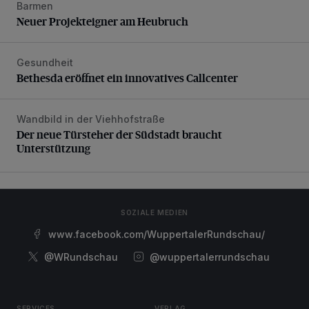
Barmen
Neuer Projekteigner am Heubruch
Neuer Projekteigner am Heubruch
Gesundheit
Bethesda eröffnet ein innovatives Callcenter
Bethesda eröffnet ein innovatives Callcenter
Wandbild in der Viehhofstraße
Der neue Türsteher der Südstadt braucht Unterstützung
Der neue Türsteher der Südstadt braucht
Unterstützung
SOZIALE MEDIEN
www.facebook.com/WuppertalerRundschau/
@WRundschau
@wuppertalerrundschau
SERVICES
VERLAG