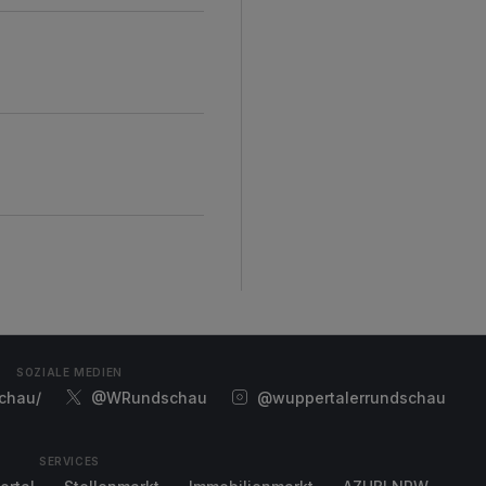
SOZIALE MEDIEN
chau/
@WRundschau
@wuppertalerrundschau
SERVICES