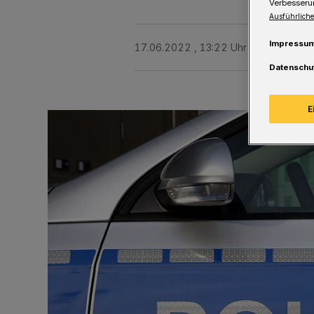
Verbesseru
Ausführliche
Impressu
17.06.2022 , 13:22 Uhr
Eine Minute 
Datenschu
E