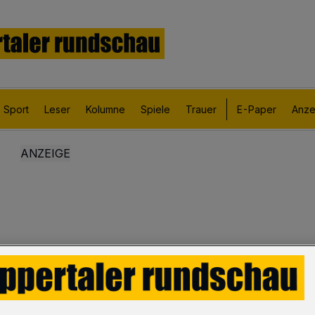
Sport
Leser
Kolumne
Spiele
Trauer
E-Paper
Anze