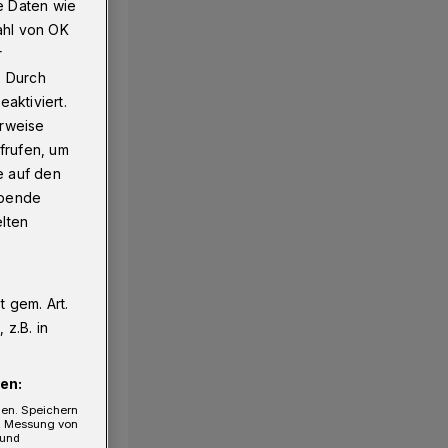
e Daten wie
ahl von OK
r
. Durch
aktiviert.
erweise
frufen, um
e auf den
ebende
elten
 gem. Art.
z.B. in
en:
gen. Speichern
e, Messung von
 und