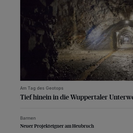
Am Tag des Geotops
Tief hinein in die Wuppertaler Unterwe
Barmen
Neuer Projekteigner am Heubruch
Neuer Projekteigner am Heubruch