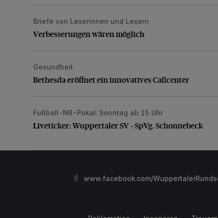
Briefe von Leserinnen und Lesern
Verbesserungen wären möglich
Verbesserungen wären möglich
Gesundheit
Bethesda eröffnet ein innovatives Callcenter
Bethesda eröffnet ein innovatives Callcenter
Fußball-NR-Pokal: Sonntag ab 15 Uhr
Liveticker: Wuppertaler SV – SpVg. Schonnebeck
Liveticker: Wuppertaler SV – SpVg. Schonnebeck
www.facebook.com/WuppertalerRunds