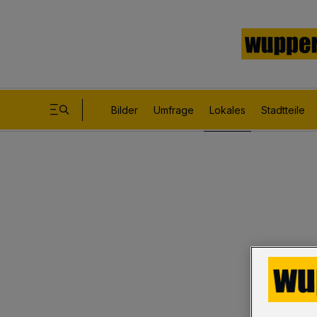
Bilder
Umfrage
Lokales
Stadtteile