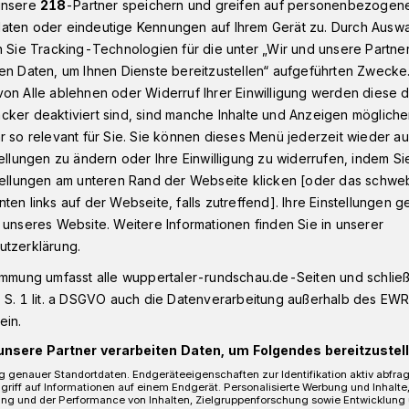
unsere
218
-Partner speichern und greifen auf personenbezogen
aten oder eindeutige Kennungen auf Ihrem Gerät zu. Durch Ausw
n Sie Tracking-Technologien für die unter „Wir und unsere Partne
en Daten, um Ihnen Dienste bereitzustellen“ aufgeführten Zwecke
gerät in Wuppertal unter Autoreifen​
on Alle ablehnen oder Widerruf Ihrer Einwilligung werden diese de
cker deaktiviert sind, sind manche Inhalte und Anzeigen möglich
r so relevant für Sie. Sie können dieses Menü jederzeit wieder au
tellungen zu ändern oder Ihre Einwilligung zu widerrufen, indem Si
rin gerät unter
stellungen am unteren Rand der Webseite klicken [oder das schw
ten links auf der Webseite, falls zutreffend]. Ihre Einstellungen g
 unseres Website. Weitere Informationen finden Sie in unserer
utzerklärung.
immung umfasst alle wuppertaler-rundschau.de-Seiten und schließt
 S. 1 lit. a DSGVO auch die Datenverarbeitung außerhalb des EWR, 
zungen hat sich eine 55 Jahre alte
ein.
h (15. Juni 2022) gegen 14 Uhr auf dem
unsere Partner verarbeiten Daten, um Folgendes bereitzustell
 stieß sie mit einem Mercedes
 genauer Standortdaten. Endgeräteeigenschaften zur Identifikation aktiv abfra
griff auf Informationen auf einem Endgerät. Personalisierte Werbung und Inhalt
ung und der Performance von Inhalten, Zielgruppenforschung sowie Entwicklung