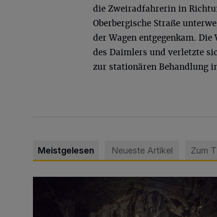
die Zweiradfahrerin in Richt
Oberbergische Straße unterweg
der Wagen entgegenkam. Die W
des Daimlers und verletzte si
zur stationären Behandlung i
Meistgelesen
Neueste Artikel
Zum 
Tief hinein in die Wuppertaler Unterwelt