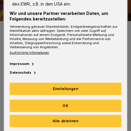
des EWR, z.B. in den USA ein.
Wir und unsere Partner verarbeiten Daten, um
Folgendes bereitzustellen:
Verwendung genauer Standortdaten. Endgeräteeigenschaften zur
Symbolbild.
Identifikation aktiv abfragen. Speichern von oder Zugriff auf
Foto: Christoph Petersen
Informationen auf einem Endgerät. Personalisierte Werbung und
Inhalte, Messung von Werbeleistung und der Performance von
Inhalten, Zielgruppenforschung sowie Entwicklung und
Verbesserung von Angeboten.
Ausführliche Informationen
Impressum
Die
Tagesordnung
ist wieder gut gefüllt. Das
Datenschutz
Rats-TV
überträgt live. Auch eine direkte
Teilnahme im Ratssaal ist möglich, allerdings
Einstellungen
ist das Platzangebot beschränkt.
Besucherinnen und Besucher sollten sich
OK
deshalb unter
Ratsbuero@stadt.wuppertal.de
Alle ablehnen
für die Sitzung anmelden.