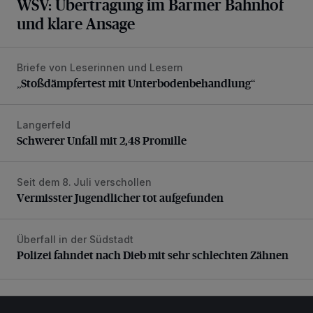
WSV: Übertragung im Barmer Bahnhof
und klare Ansage
Briefe von Leserinnen und Lesern
„Stoßdämpfertest mit Unterbodenbehandlung“
„Stoßdämpfertest mit Unterbodenbehandlung“
Langerfeld
Schwerer Unfall mit 2,48 Promille
Schwerer Unfall mit 2,48 Promille
Seit dem 8. Juli verschollen
Vermisster Jugendlicher tot aufgefunden
Vermisster Jugendlicher tot aufgefunden
Überfall in der Südstadt
Polizei fahndet nach Dieb mit sehr schlechten Zähnen
Polizei fahndet nach Dieb mit sehr schlechten Zähnen