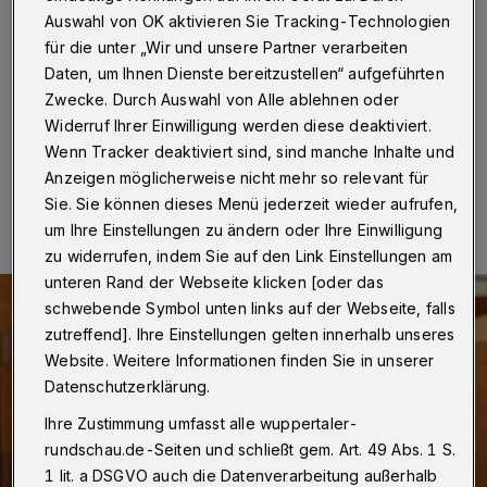
Wuppertal
·
Der Wuppertaler Stadtrat tritt am Dienstag
Auswahl von OK aktivieren Sie Tracking-Technologien
(21. Juni 2022) zum letzten Mal vor der Sommerpause
für die unter „Wir und unsere Partner verarbeiten
zusammen. Sitzungsbeginn ist um 16 Uhr im Ratssaal
Daten, um Ihnen Dienste bereitzustellen“ aufgeführten
des Rathauses in Barmen.
Zwecke. Durch Auswahl von Alle ablehnen oder
Widerruf Ihrer Einwilligung werden diese deaktiviert.
Wenn Tracker deaktiviert sind, sind manche Inhalte und
17.06.2022 , 07:00 Uhr
Eine Minute Lesezeit
Anzeigen möglicherweise nicht mehr so relevant für
Sie. Sie können dieses Menü jederzeit wieder aufrufen,
um Ihre Einstellungen zu ändern oder Ihre Einwilligung
zu widerrufen, indem Sie auf den Link Einstellungen am
unteren Rand der Webseite klicken [oder das
schwebende Symbol unten links auf der Webseite, falls
zutreffend]. Ihre Einstellungen gelten innerhalb unseres
Website. Weitere Informationen finden Sie in unserer
Datenschutzerklärung.
Ihre Zustimmung umfasst alle wuppertaler-
rundschau.de-Seiten und schließt gem. Art. 49 Abs. 1 S.
1 lit. a DSGVO auch die Datenverarbeitung außerhalb