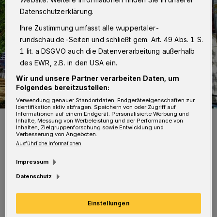
Datenschutzerklärung.
Ihre Zustimmung umfasst alle wuppertaler-
rundschau.de-Seiten und schließt gem. Art. 49 Abs. 1 S.
1 lit. a DSGVO auch die Datenverarbeitung außerhalb
des EWR, z.B. in den USA ein.
Wir und unsere Partner verarbeiten Daten, um
Folgendes bereitzustellen:
Verwendung genauer Standortdaten. Endgeräteeigenschaften zur
Identifikation aktiv abfragen. Speichern von oder Zugriff auf
Informationen auf einem Endgerät. Personalisierte Werbung und
Die Nordstadt.
Inhalte, Messung von Werbeleistung und der Performance von
Inhalten, Zielgruppenforschung sowie Entwicklung und
Foto: Achim Otto
Verbesserung von Angeboten.
Ausführliche Informationen
Impressum
Datenschutz
Die bunte Mischung der Kulturen, Künstler
Einstellungen
neben Arbeitern, Professoren, Lehrern und