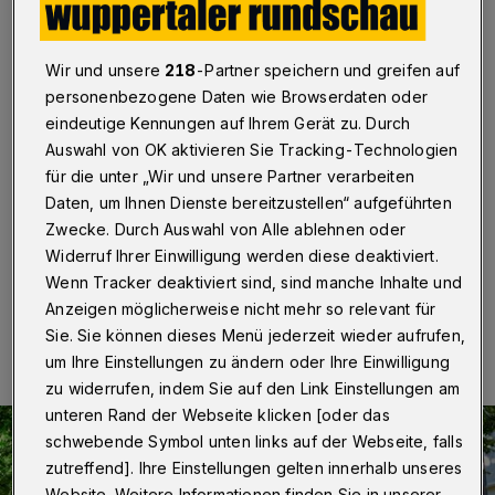
buntes Leben
Wuppertal
·
Vollendete Harmonie wird man in einer
Wir und unsere
218
-Partner speichern und greifen auf
Großstadt nie erwarten dürfen, dafür aber ein
personenbezogene Daten wie Browserdaten oder
schillerndes Miteinander. Genau dafür steht das
eindeutige Kennungen auf Ihrem Gerät zu. Durch
ehemalige Beamtenquartier der Wuppertaler Nordstadt,
das besonders früh von der einst so genannten
Auswahl von OK aktivieren Sie Tracking-Technologien
alternativen Szene vereinnahmt und geprägt wurde.
für die unter „Wir und unsere Partner verarbeiten
Dort beginnt am Samstag (18. Juni) um 14 Uhr eine
Daten, um Ihnen Dienste bereitzustellen“ aufgeführten
Stadtführung mit Johannes Schlottner.
Zwecke. Durch Auswahl von Alle ablehnen oder
Widerruf Ihrer Einwilligung werden diese deaktiviert.
Wenn Tracker deaktiviert sind, sind manche Inhalte und
13.06.2022 , 07:00 Uhr
Eine Minute Lesezeit
Anzeigen möglicherweise nicht mehr so relevant für
Sie. Sie können dieses Menü jederzeit wieder aufrufen,
um Ihre Einstellungen zu ändern oder Ihre Einwilligung
zu widerrufen, indem Sie auf den Link Einstellungen am
unteren Rand der Webseite klicken [oder das
schwebende Symbol unten links auf der Webseite, falls
zutreffend]. Ihre Einstellungen gelten innerhalb unseres
Website. Weitere Informationen finden Sie in unserer