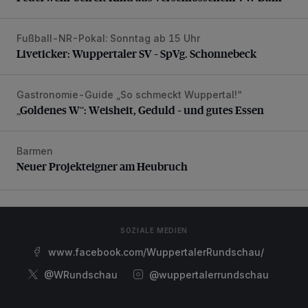
Fußball-NR-Pokal: Sonntag ab 15 Uhr
Liveticker: Wuppertaler SV – SpVg. Schonnebeck
Liveticker: Wuppertaler SV – SpVg. Schonnebeck
Gastronomie-Guide „So schmeckt Wuppertal!“
„Goldenes W“: Weisheit, Geduld – und gutes Essen
„Goldenes W“: Weisheit, Geduld – und gutes Essen
Barmen
Neuer Projekteigner am Heubruch
Neuer Projekteigner am Heubruch
SOZIALE MEDIEN
www.facebook.com/WuppertalerRundschau/
@WRundschau
@wuppertalerrundschau