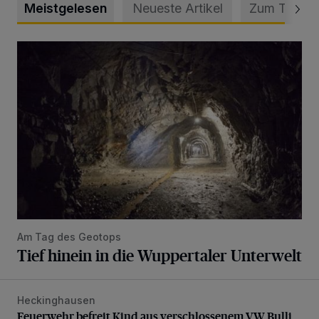
Meistgelesen
Neueste Artikel
Zum Thema
Tief hinein in die Wuppertaler Unterwelt
Am Tag des Geotops
Tief hinein in die Wuppertaler Unterwelt
Heckinghausen
Feuerwehr befreit Kind aus verschlossenem VW Bulli
Feuerwehr befreit Kind aus verschlossenem VW Bulli