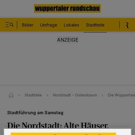
Bilder
Umfrage
Lokales
Stadtteile
Sport
Le
Stadtteile
Nordstadt - Ostersbaum
Die Wuppertale
Stadtführung am Samstag
Die Nordstadt: Alte Häuser,