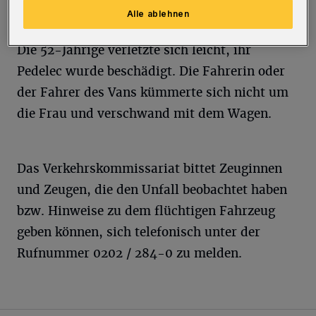
verhindern, und stürzte auf die Straße.
Alle ablehnen
Die 52-Jährige verletzte sich leicht, ihr
Pedelec wurde beschädigt. Die Fahrerin oder
der Fahrer des Vans kümmerte sich nicht um
die Frau und verschwand mit dem Wagen.
Das Verkehrskommissariat bittet Zeuginnen
und Zeugen, die den Unfall beobachtet haben
bzw. Hinweise zu dem flüchtigen Fahrzeug
geben können, sich telefonisch unter der
Rufnummer 0202 / 284-0 zu melden.