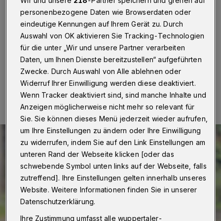
Wir und unsere
218
-Partner speichern und greifen auf
Wuppertal
·
Nach einer Verkehrsunfallflucht am
personenbezogene Daten wie Browserdaten oder
Mittwoch (8. Juni 2022) gegen 19:15 Uhr auf der
eindeutige Kennungen auf Ihrem Gerät zu. Durch
Hochstraße sucht die Wuppertaler Polizei nach
Auswahl von OK aktivieren Sie Tracking-Technologien
Zeuginnen und Zeugen.
für die unter „Wir und unsere Partner verarbeiten
Daten, um Ihnen Dienste bereitzustellen“ aufgeführten
Zwecke. Durch Auswahl von Alle ablehnen oder
10.06.2022 , 13:33 Uhr
Eine Minute Lesezeit
Widerruf Ihrer Einwilligung werden diese deaktiviert.
Wenn Tracker deaktiviert sind, sind manche Inhalte und
Anzeigen möglicherweise nicht mehr so relevant für
Sie. Sie können dieses Menü jederzeit wieder aufrufen,
um Ihre Einstellungen zu ändern oder Ihre Einwilligung
zu widerrufen, indem Sie auf den Link Einstellungen am
unteren Rand der Webseite klicken [oder das
schwebende Symbol unten links auf der Webseite, falls
zutreffend]. Ihre Einstellungen gelten innerhalb unseres
Website. Weitere Informationen finden Sie in unserer
Datenschutzerklärung.
Ihre Zustimmung umfasst alle wuppertaler-