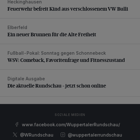
Heckinghausen
Feuerwehr befreit Kind aus verschlossenem VW Bulli
Feuerwehr befreit Kind aus verschlossenem VW Bulli
Elberfeld
Ein neuer Brunnen für die Alte Freiheit
Ein neuer Brunnen für die Alte Freiheit
Fußball-Pokal: Sonntag gegen Schonnebeck
WSV: Comeback, Favoritenfrage und Fitnesszustand
WSV: Comeback, Favoritenfrage und Fitnesszustand
Digitale Ausgabe
Die aktuelle Rundschau – jetzt schon online
Die aktuelle Rundschau – jetzt schon online
SOZIALE MEDIEN
www.facebook.com/WuppertalerRundschau/
@WRundschau
@wuppertalerrundschau