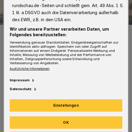
rundschau.de-Seiten und schließt gem. Art. 49 Abs. 1 S.
1 lit. a DSGVO auch die Datenverarbeitung außerhalb
des EWR, z.B. in den USA ein.
Wir und unsere Partner verarbeiten Daten, um
Symbolbild.
Folgendes bereitzustellen:
Foto: Polizei / Jochen Tack
Verwendung genauer Standortdaten. Endgeräteeigenschaften zur
Identifikation aktiv abfragen. Speichern von oder Zugriff auf
Informationen auf einem Endgerät. Personalisierte Werbung und
Inhalte, Messung von Werbeleistung und der Performance von
Inhalten, Zielgruppenforschung sowie Entwicklung und
Verbesserung von Angeboten.
Ausführliche Informationen
N
ach ersten Erkenntnissen fuhr eine 52-
Impressum
Jährige mit ihrem Pedelec in Richtung
Datenschutz
Karlstraße, als auf Höhe der Einmündung
Franzenstraße ein blauer Van auf die
Einstellungen
Hochstraße abbog und der Zweiradfahrerin
den Weg abschnitt. Die Wuppertalerin
OK
bremste, um einen Zusammenstoß zu