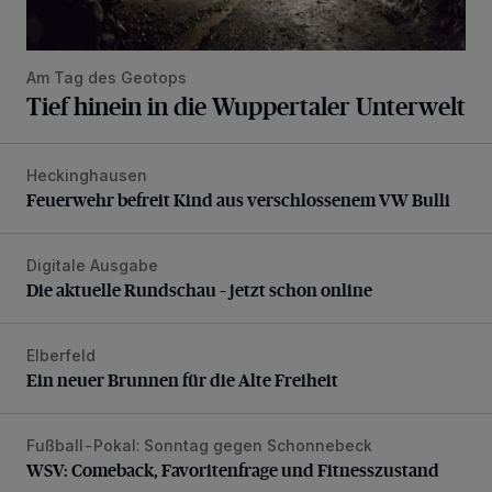
Am Tag des Geotops
Tief hinein in die Wuppertaler Unterwelt
Heckinghausen
Feuerwehr befreit Kind aus verschlossenem VW Bulli
Feuerwehr befreit Kind aus verschlossenem VW Bulli
Digitale Ausgabe
Die aktuelle Rundschau – jetzt schon online
Die aktuelle Rundschau – jetzt schon online
Elberfeld
Ein neuer Brunnen für die Alte Freiheit
Ein neuer Brunnen für die Alte Freiheit
Fußball-Pokal: Sonntag gegen Schonnebeck
WSV: Comeback, Favoritenfrage und Fitnesszustand
WSV: Comeback, Favoritenfrage und Fitnesszustand