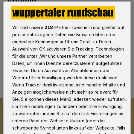
Frieden
Wuppertal
·
Künstlerisch, kulinarisch und politisch: Ein
Fest für den Frieden haben jetzt die Studierenden,
Wir und unsere
218
-Partner speichern und greifen auf
Lehrer und Beschäftigten des Wuppertaler
Weiterbildungskollegs Am Ölberg gefeiert. Sie wollten
personenbezogene Daten wie Browserdaten oder
damit die vom Krieg betroffenen Menschen in der
eindeutige Kennungen auf Ihrem Gerät zu. Durch
Ukraine unterstützen.
Auswahl von OK aktivieren Sie Tracking-Technologien
für die unter „Wir und unsere Partner verarbeiten
Daten, um Ihnen Dienste bereitzustellen“ aufgeführten
Zwecke. Durch Auswahl von Alle ablehnen oder
28.04.2022 , 09:30 Uhr
Eine Minute Lesezeit
Widerruf Ihrer Einwilligung werden diese deaktiviert.
Wenn Tracker deaktiviert sind, sind manche Inhalte und
Anzeigen möglicherweise nicht mehr so relevant für
Sie. Sie können dieses Menü jederzeit wieder aufrufen,
um Ihre Einstellungen zu ändern oder Ihre Einwilligung
zu widerrufen, indem Sie auf den Link Einstellungen am
unteren Rand der Webseite klicken [oder das
schwebende Symbol unten links auf der Webseite, falls