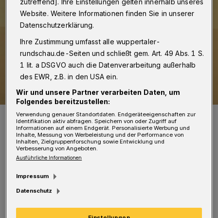
zutreffend]. Ihre Einstellungen gelten innerhalb unseres
Website. Weitere Informationen finden Sie in unserer
Datenschutzerklärung.
Ihre Zustimmung umfasst alle wuppertaler-
rundschau.de-Seiten und schließt gem. Art. 49 Abs. 1 S.
1 lit. a DSGVO auch die Datenverarbeitung außerhalb
des EWR, z.B. in den USA ein.
Wir und unsere Partner verarbeiten Daten, um
Folgendes bereitzustellen:
Eines der Bilder.
Verwendung genauer Standortdaten. Endgeräteeigenschaften zur
Identifikation aktiv abfragen. Speichern von oder Zugriff auf
Foto: Eva Simon
Informationen auf einem Endgerät. Personalisierte Werbung und
Inhalte, Messung von Werbeleistung und der Performance von
Inhalten, Zielgruppenforschung sowie Entwicklung und
Verbesserung von Angeboten.
Ausführliche Informationen
Impressum
Im Unterricht fertigten die Realschüler
Datenschutz
politische Plakate und kunstvoll gestaltete
Karten an, die am Ukraine-Tag verkauft
Einstellungen