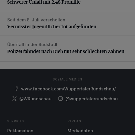
Schwerer Unfall mit 2,48 Promille
Seit dem 8. Juli verschollen
Vermisster Jugendlicher tot aufgefunden
Vermisster Jugendlicher tot aufgefunden
Überfall in der Südstadt
Polizei fahndet nach Dieb mit sehr schlechten Zähnen
Polizei fahndet nach Dieb mit sehr schlechten Zähnen
SOZIALE MEDIEN
www.facebook.com/WuppertalerRundschau/
@WRundschau
@wuppertalerrundschau
SERVICES
VERLAG
Reklamation
Mediadaten