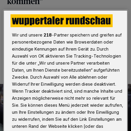
kommen“
Wuppertal
·
Der Krieg in der Ukraine geht unvermindert
weiter. Nach wie vor verlassen viele Menschen von
dort ihre Heimat. Etliche von ihnen – vor allem Frauen
und Kinder – kommen auch nach Wuppertal.
Wir und unsere
218
-Partner speichern und greifen auf
personenbezogene Daten wie Browserdaten oder
eindeutige Kennungen auf Ihrem Gerät zu. Durch
Auswahl von OK aktivieren Sie Tracking-Technologien
23.04.2022 , 16:30 Uhr
Eine Minute Lesezeit
für die unter „Wir und unsere Partner verarbeiten
Daten, um Ihnen Dienste bereitzustellen“ aufgeführten
Zwecke. Durch Auswahl von Alle ablehnen oder
Widerruf Ihrer Einwilligung werden diese deaktiviert.
Wenn Tracker deaktiviert sind, sind manche Inhalte und
Anzeigen möglicherweise nicht mehr so relevant für
Sie. Sie können dieses Menü jederzeit wieder aufrufen,
um Ihre Einstellungen zu ändern oder Ihre Einwilligung
zu widerrufen, indem Sie auf den Link Einstellungen am
unteren Rand der Webseite klicken [oder das