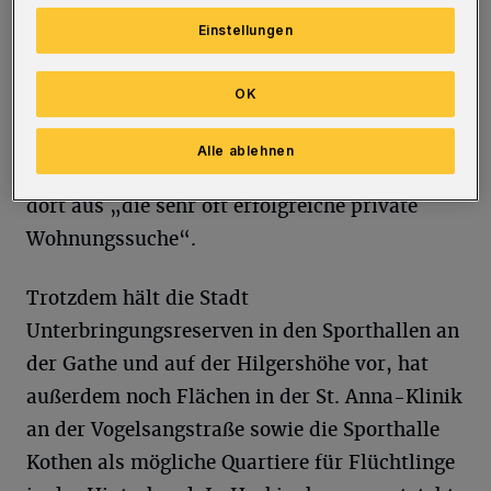
und Ukrainer in Wuppertal angekommen,
Einstellungen
„normal“ sind etwa 50 Flüchtlinge, die sich
pro Tag bei der Stadt melden, nachdem sie
OK
angekommen sind. 60 Prozent der Menschen,
so Kühn weiter, finden private Unterkünfte bei
Alle ablehnen
Freunden und Bekannten – und starten von
dort aus „die sehr oft erfolgreiche private
Wohnungssuche“.
Trotzdem hält die Stadt
Unterbringungsreserven in den Sporthallen an
der Gathe und auf der Hilgershöhe vor, hat
außerdem noch Flächen in der St. Anna-Klinik
an der Vogelsangstraße sowie die Sporthalle
Kothen als mögliche Quartiere für Flüchtlinge