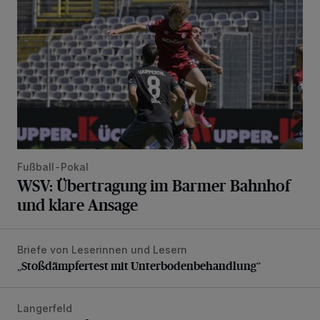
Fußball-Pokal
WSV: Übertragung im Barmer Bahnhof
und klare Ansage
Briefe von Leserinnen und Lesern
„Stoßdämpfertest mit Unterbodenbehandlung“
„Stoßdämpfertest mit Unterbodenbehandlung“
Langerfeld
Schwerer Unfall mit 2,48 Promille