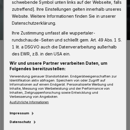
schwebende Symbol unten links auf der Webseite, falls
zutreffend]. Ihre Einstellungen gelten innerhalb unseres
Website. Weitere Informationen finden Sie in unserer
Datenschutzerklärung.
Ihre Zustimmung umfasst alle wuppertaler-
rundschau.de-Seiten und schließt gem. Art. 49 Abs. 1 S.
Symbolbild.
1 lit. a DSGVO auch die Datenverarbeitung außerhalb
Foto: Christoph Petersen
des EWR, z.B. in den USA ein.
Wir und unsere Partner verarbeiten Daten, um
Folgendes bereitzustellen:
Verwendung genauer Standortdaten. Endgeräteeigenschaften zur
Identifikation aktiv abfragen. Speichern von oder Zugriff auf
Informationen auf einem Endgerät. Personalisierte Werbung und
Von Stefan Seitz
Inhalte, Messung von Werbeleistung und der Performance von
Inhalten, Zielgruppenforschung sowie Entwicklung und
Verbesserung von Angeboten.
S
Ausführliche Informationen
ozial- und Integrationsdezernent Stefan
Impressum
Kühn nennt neueste Zahlen: Am
Datenschutz
vergangenen Montag sind 100 Ukrainerinnen