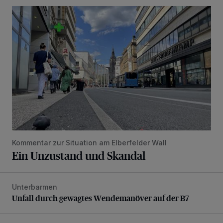
Ein Unzustand und Skandal
Kommentar zur Situation am Elberfelder Wall
Ein Unzustand und Skandal
Unterbarmen
Unfall durch gewagtes Wendemanöver auf der B7
Unfall durch gewagtes Wendemanöver auf der B7