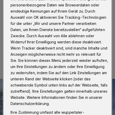
Produktion in Wuppertal
personenbezogene Daten wie Browserdaten oder
eindeutige Kennungen auf Ihrem Gerät zu. Durch
Vorwerk will die Thermomix-Produktion am Standort
Auswahl von OK aktivieren Sie Tracking-Technologien
Wuppertal Ende 2019 einstellen. Das berichtet die
für die unter „Wir und unsere Partner verarbeiten
Rheinische Post. Grund seien Überkapazitäten in
Europa. Stattdessen soll eine Fertigung in Shanghai
Daten, um Ihnen Dienste bereitzustellen“ aufgeführten
entstehen.
Zwecke. Durch Auswahl von Alle ablehnen oder
Widerruf Ihrer Einwilligung werden diese deaktiviert.
Wenn Tracker deaktiviert sind, sind manche Inhalte und
Anzeigen möglicherweise nicht mehr so relevant für
02.07.2019 , 09:31 Uhr
Eine Minute Lesezeit
Sie. Sie können dieses Menü jederzeit wieder aufrufen,
um Ihre Einstellungen zu ändern oder Ihre Einwilligung
zu widerrufen, indem Sie auf den Link Einstellungen am
unteren Rand der Webseite klicken [oder das
schwebende Symbol unten links auf der Webseite, falls
zutreffend]. Ihre Einstellungen gelten innerhalb unseres
Website. Weitere Informationen finden Sie in unserer
Datenschutzerklärung.
Ihre Zustimmung umfasst alle wuppertaler-