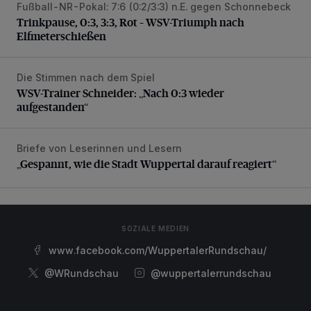
Fußball-NR-Pokal: 7:6 (0:2/3:3) n.E. gegen Schonnebeck
Trinkpause, 0:3, 3:3, Rot – WSV-Triumph nach Elfmetersc
Trinkpause, 0:3, 3:3, Rot – WSV-Triumph nach
Elfmeterschießen
Die Stimmen nach dem Spiel
WSV-Trainer Schneider: „Nach 0:3 wieder aufgestanden“
WSV-Trainer Schneider: „Nach 0:3 wieder
aufgestanden“
Briefe von Leserinnen und Lesern
„Gespannt, wie die Stadt Wuppertal darauf reagiert“
„Gespannt, wie die Stadt Wuppertal darauf reagiert“
SOZIALE MEDIEN
www.facebook.com/WuppertalerRundschau/
@WRundschau
@wuppertalerrundschau