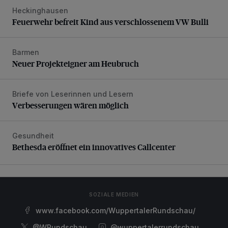
Heckinghausen
Feuerwehr befreit Kind aus verschlossenem VW Bulli
Feuerwehr befreit Kind aus verschlossenem VW Bulli
Barmen
Neuer Projekteigner am Heubruch
Neuer Projekteigner am Heubruch
Briefe von Leserinnen und Lesern
Verbesserungen wären möglich
Verbesserungen wären möglich
Gesundheit
Bethesda eröffnet ein innovatives Callcenter
Bethesda eröffnet ein innovatives Callcenter
SOZIALE MEDIEN
www.facebook.com/WuppertalerRundschau/
@WRundschau
@wuppertalerrundschau