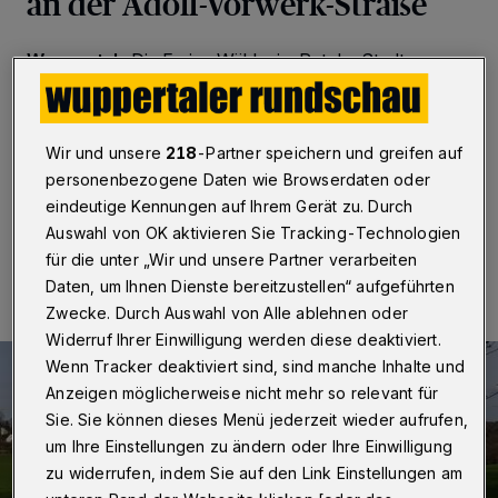
an der Adolf-Vorwerk-Straße
Wuppertal
·
Die Freien Wähler im Rat der Stadt
Wuppertal sprechen sich für den Erhalt des Grüngürtels
an der Adolf-Vorwerk-Straße aus. Sie lehnen die
Pläne eines Investors ab, dort eine Wohnbebauung
umzusetzen.
Wir und unsere
218
-Partner speichern und greifen auf
personenbezogene Daten wie Browserdaten oder
eindeutige Kennungen auf Ihrem Gerät zu. Durch
Auswahl von OK aktivieren Sie Tracking-Technologien
16.04.2024 , 08:00 Uhr
Eine Minute Lesezeit
für die unter „Wir und unsere Partner verarbeiten
Daten, um Ihnen Dienste bereitzustellen“ aufgeführten
Zwecke. Durch Auswahl von Alle ablehnen oder
Widerruf Ihrer Einwilligung werden diese deaktiviert.
Wenn Tracker deaktiviert sind, sind manche Inhalte und
Anzeigen möglicherweise nicht mehr so relevant für
Sie. Sie können dieses Menü jederzeit wieder aufrufen,
um Ihre Einstellungen zu ändern oder Ihre Einwilligung
zu widerrufen, indem Sie auf den Link Einstellungen am