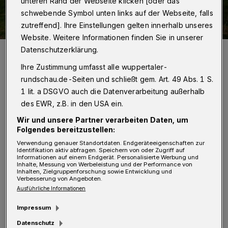
unteren Rand der Webseite klicken [oder das
schwebende Symbol unten links auf der Webseite, falls
zutreffend]. Ihre Einstellungen gelten innerhalb unseres
Website. Weitere Informationen finden Sie in unserer
Blick über die Marper Wiesen.
Datenschutzerklärung.
Foto: Klaus-Günther Conrads
Ihre Zustimmung umfasst alle wuppertaler-
rundschau.de-Seiten und schließt gem. Art. 49 Abs. 1 S.
1 lit. a DSGVO auch die Datenverarbeitung außerhalb
des EWR, z.B. in den USA ein.
Wir und unsere Partner verarbeiten Daten, um
„Bereits damals haben wir den Vorstoß, den
Folgendes bereitzustellen:
Eingang zum Scharpenacken zu bebauen,
Verwendung genauer Standortdaten. Endgeräteeigenschaften zur
Identifikation aktiv abfragen. Speichern von oder Zugriff auf
abgelehnt. Leider hat der Entschluss der
Informationen auf einem Endgerät. Personalisierte Werbung und
Inhalte, Messung von Werbeleistung und der Performance von
Bezirksregierung, das Gebiet gegen das Votum
Inhalten, Zielgruppenforschung sowie Entwicklung und
Verbesserung von Angeboten.
der Verwaltung und der Politik als
Ausführliche Informationen
sogenannten Allgemeinen Siedlungsbereich
Impressum
(ASB) auszuweisen, diesen neuerlichen
Datenschutz