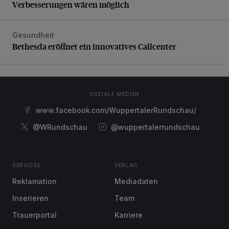
Verbesserungen wären möglich
Gesundheit
Bethesda eröffnet ein innovatives Callcenter
Bethesda eröffnet ein innovatives Callcenter
SOZIALE MEDIEN
www.facebook.com/WuppertalerRundschau/
@WRundschau
@wuppertalerrundschau
SERVICES
VERLAG
Reklamation
Mediadaten
Inserieren
Team
Trauerportal
Karriere