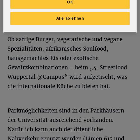
OK
und gegrillt. Ab 18 Uhr gibt es ein
musikalisches Abendprogramm mit Livemusik
Alle ablehnen
und DJ.
Ob saftige Burger, vegetarische und vegane
Spezialitäten, afrikanisches Soulfood,
hausgemachtes Eis oder exotische
Gewürzkombinationen – beim „4. Streetfood
Wuppertal @Campus“ wird aufgetischt, was
die internationale Küche zu bieten hat.
Parkmöglichkeiten sind in den Parkhäusern
der Universität ausreichend vorhanden.
Natürlich kann auch der öffentliche
Nahverkehr genutzt werden (Linien 615 und