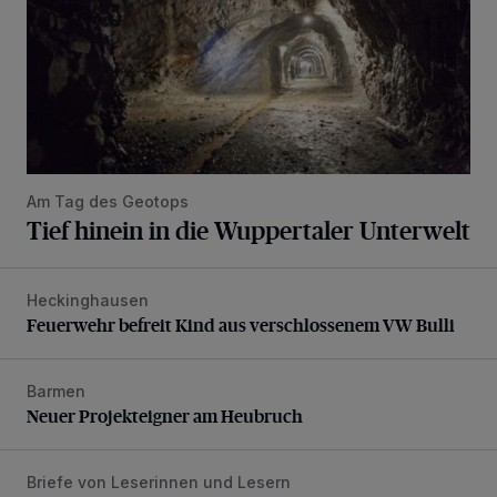
Am Tag des Geotops
Tief hinein in die Wuppertaler Unterwelt
Heckinghausen
Feuerwehr befreit Kind aus verschlossenem VW Bulli
Feuerwehr befreit Kind aus verschlossenem VW Bulli
Barmen
Neuer Projekteigner am Heubruch
Neuer Projekteigner am Heubruch
Briefe von Leserinnen und Lesern
Verbesserungen wären möglich