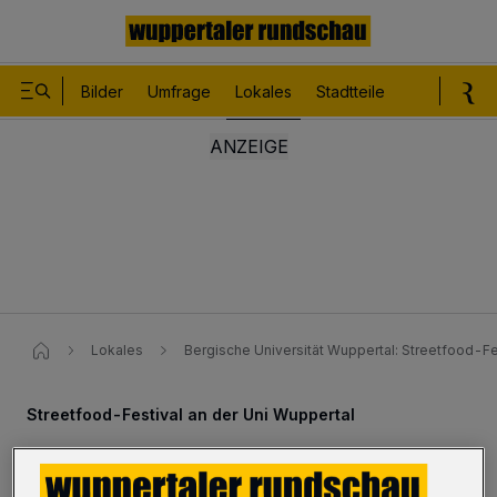
Bilder
Umfrage
Lokales
Stadtteile
Sport
Le
Lokales
Bergische Universität Wuppertal: Streetfood-
Streetfood-Festival an der Uni Wuppertal
Campus wird zur