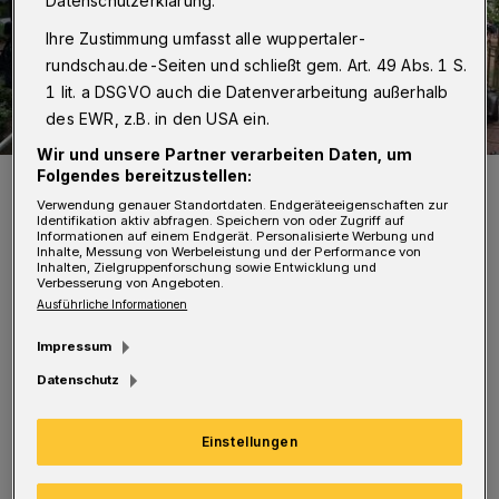
Datenschutzerklärung.
Ihre Zustimmung umfasst alle wuppertaler-
rundschau.de-Seiten und schließt gem. Art. 49 Abs. 1 S.
1 lit. a DSGVO auch die Datenverarbeitung außerhalb
des EWR, z.B. in den USA ein.
Wir und unsere Partner verarbeiten Daten, um
Folgendes bereitzustellen:
Exotisches, Afrikanisches und natürlich Burger - an den Foodtrucks
am Canpus Grifflenberg kann Dienstag und Mittwoch geschlemmt
Verwendung genauer Standortdaten. Endgeräteeigenschaften zur
werden.
Identifikation aktiv abfragen. Speichern von oder Zugriff auf
Foto: Wuppertaler Rundschau
Informationen auf einem Endgerät. Personalisierte Werbung und
Inhalte, Messung von Werbeleistung und der Performance von
Inhalten, Zielgruppenforschung sowie Entwicklung und
Verbesserung von Angeboten.
Ausführliche Informationen
Impressum
V
on 11.30 Uhr bis 21 Uhr bieten
Datenschutz
internationale und Wuppertaler Food-
Trucks alles, was das kulinarische Herz
Einstellungen
begehrt.Es wird gebrutzelt, gekocht, gedämpft