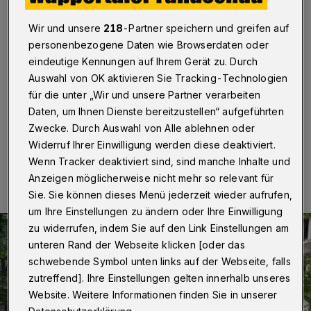
Schlemmermeile
Wir und unsere
218
-Partner speichern und greifen auf
Wuppertal
·
Ein bisschen Abwechselung auf dem
personenbezogene Daten wie Browserdaten oder
Teller? Zum vierten Mal verwandelt sich der
eindeutige Kennungen auf Ihrem Gerät zu. Durch
Hauptcampus Grifflenberg der Bergischen Universität
Auswahl von OK aktivieren Sie Tracking-Technologien
Wuppertal am Dienstag und Mittwoch (2. und 3. Juli
2019) in eine kulinarische Schlemmermeile.
für die unter „Wir und unsere Partner verarbeiten
Daten, um Ihnen Dienste bereitzustellen“ aufgeführten
Zwecke. Durch Auswahl von Alle ablehnen oder
Widerruf Ihrer Einwilligung werden diese deaktiviert.
01.07.2019 , 10:45 Uhr
Eine Minute Lesezeit
Wenn Tracker deaktiviert sind, sind manche Inhalte und
Anzeigen möglicherweise nicht mehr so relevant für
Sie. Sie können dieses Menü jederzeit wieder aufrufen,
um Ihre Einstellungen zu ändern oder Ihre Einwilligung
zu widerrufen, indem Sie auf den Link Einstellungen am
unteren Rand der Webseite klicken [oder das
schwebende Symbol unten links auf der Webseite, falls
zutreffend]. Ihre Einstellungen gelten innerhalb unseres
Website. Weitere Informationen finden Sie in unserer