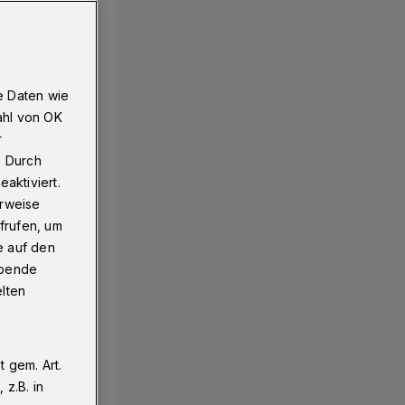
e Daten wie
ahl von OK
r
. Durch
aktiviert.
erweise
frufen, um
e auf den
ebende
elten
 gem. Art.
z.B. in