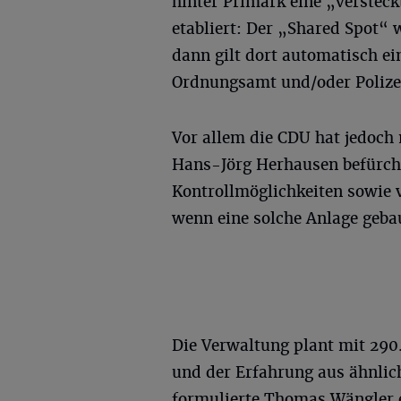
hinter Primark eine „verstec
etabliert: Der „Shared Spot“ w
dann gilt dort automatisch ei
Ordnungsamt und/oder Polize
Vor allem die CDU hat jedoch 
Hans-Jörg Herhausen befürcht
Kontrollmöglichkeiten sowie 
wenn eine solche Anlage geba
Die Verwaltung plant mit 290
und der Erfahrung aus ähnlic
formulierte Thomas Wängler e