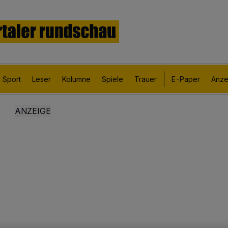
Sport
Leser
Kolumne
Spiele
Trauer
E-Paper
Anze