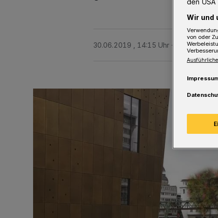
den USA 
Wir und 
Verwendung
von oder Zu
Werbeleist
30.06.2019 , 14:15 Uhr
2 Minuten Le
Verbesseru
Ausführliche
Impressu
Datenschu
E