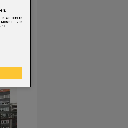
en:
gen. Speichern
e, Messung von
 und