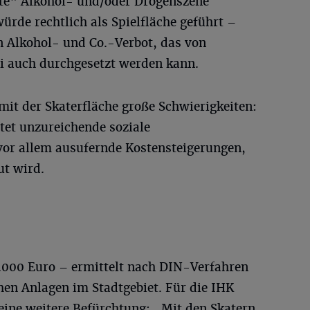
kte“ Alkohol- und/oder Drogenszene
ürde rechtlich als Spielfläche geführt –
n Alkohol- und Co.-Verbot, das von
i auch durchgesetzt werden kann.
mit der Skaterfläche große Schwierigkeiten:
et unzureichende soziale
vor allem ausufernde Kostensteigerungen,
ut wird.
.000 Euro – ermittelt nach DIN-Verfahren
hen Anlagen im Stadtgebiet. Für die IHK
ine weitere Befürchtung: „Mit den Skatern