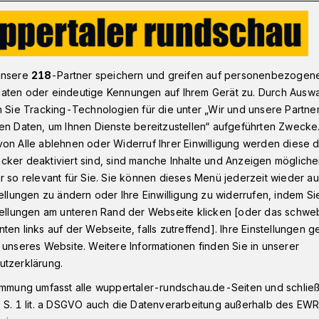
persberg: Skater – oder doch lieber mehr Taxen?
unsere
218
-Partner speichern und greifen auf personenbezogen
aten oder eindeutige Kennungen auf Ihrem Gerät zu. Durch Ausw
n Sie Tracking-Technologien für die unter „Wir und unsere Partne
en Daten, um Ihnen Dienste bereitzustellen“ aufgeführten Zwecke
 Skater – oder
on Alle ablehnen oder Widerruf Ihrer Einwilligung werden diese de
cker deaktiviert sind, sind manche Inhalte und Anzeigen möglich
 mehr Taxen?
r so relevant für Sie. Sie können dieses Menü jederzeit wieder au
tellungen zu ändern oder Ihre Einwilligung zu widerrufen, indem Si
stellungen am unteren Rand der Webseite klicken [oder das schw
ten links auf der Webseite, falls zutreffend]. Ihre Einstellungen g
imark-Gebäude am Döppersberg gibt’s
 unseres Website. Weitere Informationen finden Sie in unserer
assiert nun mit dem Platz? Die
utzerklärung.
r Skater und BMX-Biker geeignete
immung umfasst alle wuppertaler-rundschau.de-Seiten und schließt
ampen und anderen Rollsport-Anlagen plus
 S. 1 lit. a DSGVO auch die Datenverarbeitung außerhalb des EWR, 