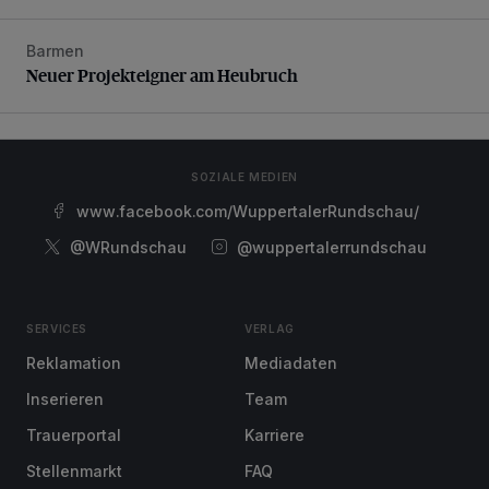
Barmen
Neuer Projekteigner am Heubruch
Neuer Projekteigner am Heubruch
SOZIALE MEDIEN
www.facebook.com/WuppertalerRundschau/
@WRundschau
@wuppertalerrundschau
SERVICES
VERLAG
Reklamation
Mediadaten
Inserieren
Team
Trauerportal
Karriere
Stellenmarkt
FAQ