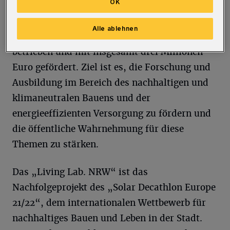
OK
Leben und klimaneutrale Bauen in Städten. Es
wird unter der Projektleitung von Dr.-Ing.
Alle ablehnen
Katharina Simon für mindestens drei Jahre
betrieben und mit insgesamt drei Millionen
Euro gefördert. Ziel ist es, die Forschung und
Ausbildung im Bereich des nachhaltigen und
klimaneutralen Bauens und der
energieeffizienten Versorgung zu fördern und
die öffentliche Wahrnehmung für diese
Themen zu stärken.
Das „Living Lab. NRW“ ist das
Nachfolgeprojekt des „Solar Decathlon Europe
21/22“, dem internationalen Wettbewerb für
nachhaltiges Bauen und Leben in der Stadt.