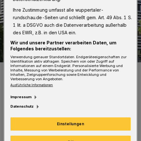
Ihre Zustimmung umfasst alle wuppertaler-
rundschau.de-Seiten und schließt gem. Art. 49 Abs. 1 S.
1 lit. a DSGVO auch die Datenverarbeitung außerhalb
des EWR, z.B. in den USA ein.
Wir und unsere Partner verarbeiten Daten, um
Folgendes bereitzustellen:
Verwendung genauer Standortdaten. Endgeräteeigenschaften zur
Identifikation aktiv abfragen. Speichern von oder Zugriff auf
Informationen auf einem Endgerät. Personalisierte Werbung und
Das Gebäude HC auf dem Campus Haspel.
Inhalte, Messung von Werbeleistung und der Performance von
Inhalten, Zielgruppenforschung sowie Entwicklung und
Foto: Uwe Schinkel / vor-ort-foto.de
Verbesserung von Angeboten.
Ausführliche Informationen
Impressum
Datenschutz
Das „Living Lab. NRW“ ist eine zentrale
Einstellungen
Forschungs- und Bildungseinrichtung für
innovative Lösungen rund um das nachhaltige