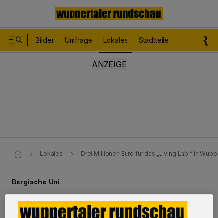
Bilder
Umfrage
Lokales
Stadtteile
Sport
Le
Lokales
Drei Millionen Euro für das „Living Lab.“ in Wupp
Bergische Uni
Drei Millionen Euro für das