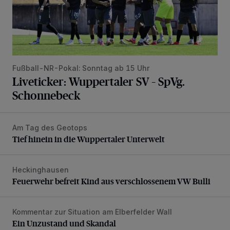
Fußball-NR-Pokal: Sonntag ab 15 Uhr
Liveticker: Wuppertaler SV – SpVg.
Schonnebeck
Am Tag des Geotops
Tief hinein in die Wuppertaler Unterwelt
Tief hinein in die Wuppertaler Unterwelt
Heckinghausen
Feuerwehr befreit Kind aus verschlossenem VW Bulli
Feuerwehr befreit Kind aus verschlossenem VW Bulli
Kommentar zur Situation am Elberfelder Wall
Ein Unzustand und Skandal
Ein Unzustand und Skandal