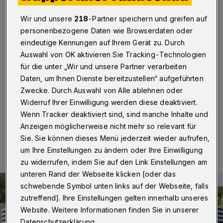
„Living Lab.“ in Wuppertal
Wir und unsere
218
-Partner speichern und greifen auf
Wuppertal
·
In Wuppertal fällt am Mittwoch (5. Mai
personenbezogene Daten wie Browserdaten oder
2021) der offizielle Startschuss für das „Living Lab.
eindeutige Kennungen auf Ihrem Gerät zu. Durch
NRW“. Prof. Dr. Andreas Pinkwart (Minister für
Auswahl von OK aktivieren Sie Tracking-Technologien
Wirtschaft, Innovation, Digitalisierung und Energie des
Landes NRW) überreicht dem Projektteam der
für die unter „Wir und unsere Partner verarbeiten
Bergischen Universität den Förderbescheid am Campus
Daten, um Ihnen Dienste bereitzustellen“ aufgeführten
Haspel.
Zwecke. Durch Auswahl von Alle ablehnen oder
Widerruf Ihrer Einwilligung werden diese deaktiviert.
Wenn Tracker deaktiviert sind, sind manche Inhalte und
Anzeigen möglicherweise nicht mehr so relevant für
01.05.2021 , 15:00 Uhr
Eine Minute Lesezeit
Sie. Sie können dieses Menü jederzeit wieder aufrufen,
um Ihre Einstellungen zu ändern oder Ihre Einwilligung
zu widerrufen, indem Sie auf den Link Einstellungen am
unteren Rand der Webseite klicken [oder das
schwebende Symbol unten links auf der Webseite, falls
zutreffend]. Ihre Einstellungen gelten innerhalb unseres
Website. Weitere Informationen finden Sie in unserer
Datenschutzerklärung.