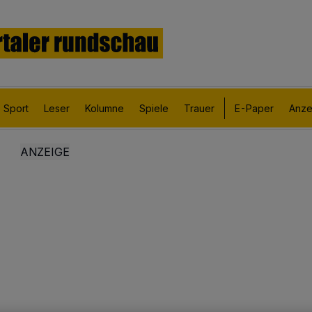
Sport
Leser
Kolumne
Spiele
Trauer
E-Paper
Anze