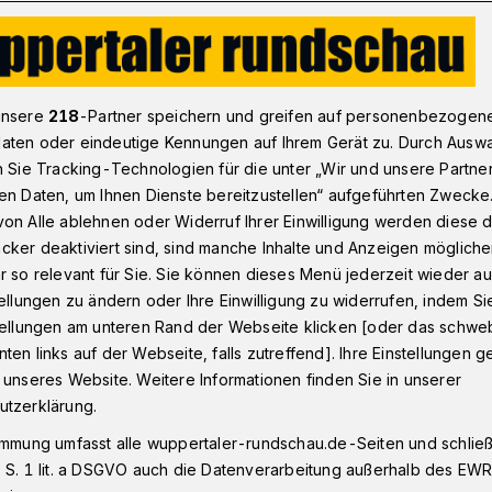
ozialen und wirtschaftlichen Neustart“
unsere
218
-Partner speichern und greifen auf personenbezogen
aten oder eindeutige Kennungen auf Ihrem Gerät zu. Durch Ausw
n Sie Tracking-Technologien für die unter „Wir und unsere Partne
en Daten, um Ihnen Dienste bereitzustellen“ aufgeführten Zwecke
ozialen und
on Alle ablehnen oder Widerruf Ihrer Einwilligung werden diese de
cker deaktiviert sind, sind manche Inhalte und Anzeigen möglich
chen Neustart“
r so relevant für Sie. Sie können dieses Menü jederzeit wieder au
tellungen zu ändern oder Ihre Einwilligung zu widerrufen, indem Si
stellungen am unteren Rand der Webseite klicken [oder das schw
ten links auf der Webseite, falls zutreffend]. Ihre Einstellungen g
den 1. Mai haben die Wuppertaler SPD-
 unseres Website. Weitere Informationen finden Sie in unserer
ar Bell, Andreas Bialas und Josef
utzerklärung.
 veröffentlicht. Der Wortlaut.
immung umfasst alle wuppertaler-rundschau.de-Seiten und schließt
 S. 1 lit. a DSGVO auch die Datenverarbeitung außerhalb des EWR, 