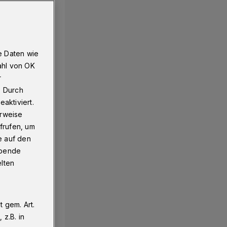
e Daten wie
ahl von OK
r
. Durch
aktiviert.
erweise
frufen, um
e auf den
ebende
elten
 gem. Art.
z.B. in