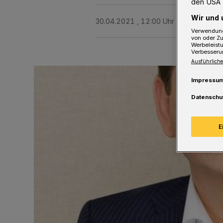
den USA 
Wir und 
30.04.2021 , 12:00 Uhr
2 Minuten Le
Verwendung
von oder Zu
Werbeleist
Verbesseru
Ausführliche
Impressu
Datenschu
E