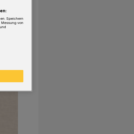
en:
gen. Speichern
e, Messung von
 und