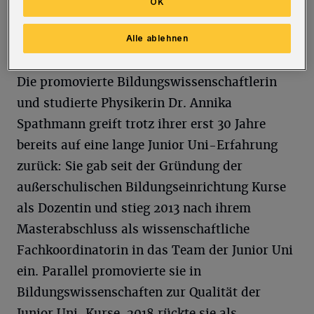
herzlich und sind froh, dass sie Frau Dr. Staab
OK
und mich nun noch intensiver unterstützen
Alle ablehnen
wird“, so Ziegler.
Die promovierte Bildungswissenschaftlerin
und studierte Physikerin Dr. Annika
Spathmann greift trotz ihrer erst 30 Jahre
bereits auf eine lange Junior Uni-Erfahrung
zurück: Sie gab seit der Gründung der
außerschulischen Bildungseinrichtung Kurse
als Dozentin und stieg 2013 nach ihrem
Masterabschluss als wissenschaftliche
Fachkoordinatorin in das Team der Junior Uni
ein. Parallel promovierte sie in
Bildungswissenschaften zur Qualität der
Junior Uni-Kurse. 2018 rückte sie als