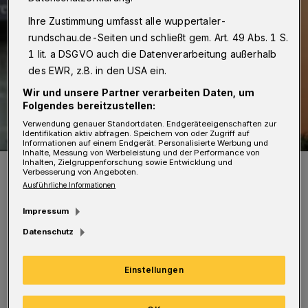
Ihre Zustimmung umfasst alle wuppertaler-
rundschau.de-Seiten und schließt gem. Art. 49 Abs. 1 S.
1 lit. a DSGVO auch die Datenverarbeitung außerhalb
des EWR, z.B. in den USA ein.
Wir und unsere Partner verarbeiten Daten, um
Folgendes bereitzustellen:
Verwendung genauer Standortdaten. Endgeräteeigenschaften zur
Identifikation aktiv abfragen. Speichern von oder Zugriff auf
Informationen auf einem Endgerät. Personalisierte Werbung und
Inhalte, Messung von Werbeleistung und der Performance von
Inhalten, Zielgruppenforschung sowie Entwicklung und
Blumen für Dr. Annika Spathmann (Mitte), die frisch ernannte
Verbesserung von Angeboten.
Geschäftsführerin der Junior Uni, von Prof. Dr. h.c. Ernst-Andreas
Ziegler und Dr. Ariane Staab.
Ausführliche Informationen
Foto: Junior Uni/Anna Schwartz
Impressum
Datenschutz
Einstellungen
„Wir gratulieren Frau Dr. Spathmann sehr