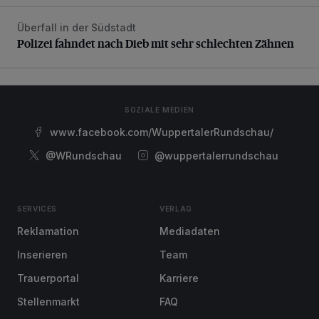
Überfall in der Südstadt
Polizei fahndet nach Dieb mit sehr schlechten Zähnen
Polizei fahndet nach Dieb mit sehr schlechten Zähnen
SOZIALE MEDIEN
www.facebook.com/WuppertalerRundschau/
@WRundschau
@wuppertalerrundschau
SERVICES
VERLAG
Reklamation
Mediadaten
Inserieren
Team
Trauerportal
Karriere
Stellenmarkt
FAQ