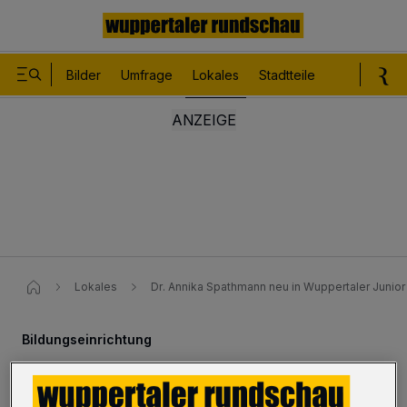
Bilder
Umfrage
Lokales
Stadtteile
Sport
Le
Lokales
Dr. Annika Spathmann neu in Wuppertaler Junio
Bildungseinrichtung
„Neuzugang“ in Junior Uni-