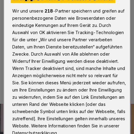
Geschäftsführung
Wir und unsere
218
-Partner speichern und greifen auf
Wuppertal
·
Die Wuppertaler Junior Uni für das
personenbezogene Daten wie Browserdaten oder
Bergische Land erweitert ihre Führungsetage.
eindeutige Kennungen auf Ihrem Gerät zu. Durch
Zusätzlich zu Gründer Prof. Dr. h.c. Ernst-Andreas
Auswahl von OK aktivieren Sie Tracking-Technologien
Ziegler und Dr. Ariane Staab haben die Gesellschafter
für die unter „Wir und unsere Partner verarbeiten
und Beiratsmitglieder die bisherige Prokuristin Dr.
Annika Spathmann zum 1. März 2021 zur
Daten, um Ihnen Dienste bereitzustellen“ aufgeführten
Geschäftsführerin bestellt.
Zwecke. Durch Auswahl von Alle ablehnen oder
Widerruf Ihrer Einwilligung werden diese deaktiviert.
Wenn Tracker deaktiviert sind, sind manche Inhalte und
Anzeigen möglicherweise nicht mehr so relevant für
25.02.2021 , 12:26 Uhr
Eine Minute Lesezeit
Sie. Sie können dieses Menü jederzeit wieder aufrufen,
um Ihre Einstellungen zu ändern oder Ihre Einwilligung
zu widerrufen, indem Sie auf den Link Einstellungen am
unteren Rand der Webseite klicken [oder das
schwebende Symbol unten links auf der Webseite, falls
zutreffend]. Ihre Einstellungen gelten innerhalb unseres
Website. Weitere Informationen finden Sie in unserer
Datenschutzerklärung.