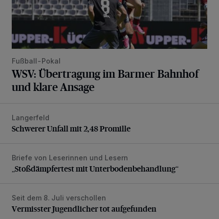
Fußball-Pokal
WSV: Übertragung im Barmer Bahnhof
und klare Ansage
Langerfeld
Schwerer Unfall mit 2,48 Promille
Schwerer Unfall mit 2,48 Promille
Briefe von Leserinnen und Lesern
„Stoßdämpfertest mit Unterbodenbehandlung“
„Stoßdämpfertest mit Unterbodenbehandlung“
Seit dem 8. Juli verschollen
Vermisster Jugendlicher tot aufgefunden
Vermisster Jugendlicher tot aufgefunden