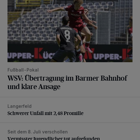
Fußball-Pokal
WSV: Übertragung im Barmer Bahnhof
und klare Ansage
Langerfeld
Schwerer Unfall mit 2,48 Promille
Schwerer Unfall mit 2,48 Promille
Seit dem 8. Juli verschollen
Vermisster Jugendlicher tot aufgefunden
Vermisster Jugendlicher tot aufgefunden