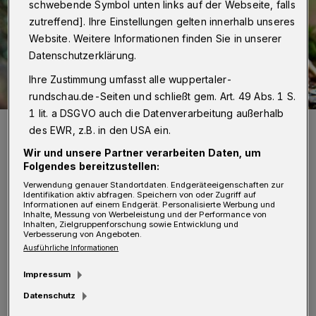
schwebende Symbol unten links auf der Webseite, falls
zutreffend]. Ihre Einstellungen gelten innerhalb unseres
Website. Weitere Informationen finden Sie in unserer
Datenschutzerklärung.
Ihre Zustimmung umfasst alle wuppertaler-
rundschau.de-Seiten und schließt gem. Art. 49 Abs. 1 S.
1 lit. a DSGVO auch die Datenverarbeitung außerhalb
Symbolfoto.
des EWR, z.B. in den USA ein.
Foto: Pixabay
Wir und unsere Partner verarbeiten Daten, um
Folgendes bereitzustellen:
Verwendung genauer Standortdaten. Endgeräteeigenschaften zur
Identifikation aktiv abfragen. Speichern von oder Zugriff auf
Informationen auf einem Endgerät. Personalisierte Werbung und
Inhalte, Messung von Werbeleistung und der Performance von
W
Inhalten, Zielgruppenforschung sowie Entwicklung und
enn die Temperaturen nachts auf etwa
Verbesserung von Angeboten.
Ausführliche Informationen
7 bis 8 Grad ansteigen, starten die
Amphibien ihre Wanderung zum nächsten
Impressum
Teich oder Tümpel um sich zu paaren und ihre
Datenschutz
Eier (den Laich) abzulegen.
Dabei kehren die