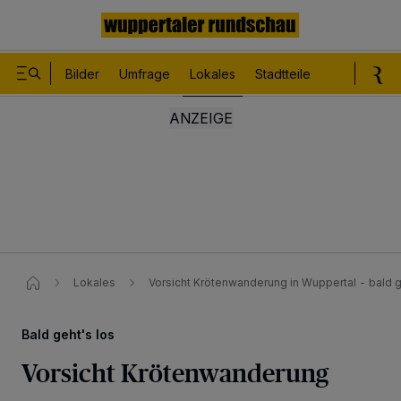
Bilder
Umfrage
Lokales
Stadtteile
Sport
Le
Lokales
Vorsicht Krötenwanderung in Wuppertal - bald ge
Bald geht's los
Vorsicht Krötenwanderung