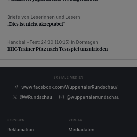
Briefe von Leserinnen und Lesern
„Dies ist nicht akzeptabel“
„Dies ist nicht akzeptabel“
Handball-Test: 24:30 (10:15) in Dormagen
BHC-Trainer Pütz nach Testspiel unzufrieden
BHC-Trainer Pütz nach Testspiel unzufrieden
SOZIALE MEDIEN
www.facebook.com/WuppertalerRundschau/
@WRundschau
@wuppertalerrundschau
SERVICES
VERLAG
Reklamation
Mediadaten