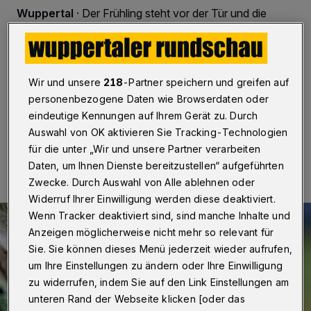
Wuppertal
·
Der Frühling steht vor der Tür und die
Natur erwacht aus dem Winterschlaf. Nach der
Frostphase Anfang Februar haben die milden
Temperaturen der letzten Tage bereits an einigen
Stellen im Wuppertaler Stadtgebiet Fröschen, Kröten
und Molchen aus ihren Winterquartieren gelockt.
Wir und unsere
218
-Partner speichern und greifen auf
personenbezogene Daten wie Browserdaten oder
eindeutige Kennungen auf Ihrem Gerät zu. Durch
Auswahl von OK aktivieren Sie Tracking-Technologien
24.02.2021 , 16:00 Uhr
Eine Minute Lesezeit
für die unter „Wir und unsere Partner verarbeiten
Daten, um Ihnen Dienste bereitzustellen“ aufgeführten
Zwecke. Durch Auswahl von Alle ablehnen oder
Widerruf Ihrer Einwilligung werden diese deaktiviert.
Wenn Tracker deaktiviert sind, sind manche Inhalte und
Anzeigen möglicherweise nicht mehr so relevant für
Sie. Sie können dieses Menü jederzeit wieder aufrufen,
um Ihre Einstellungen zu ändern oder Ihre Einwilligung
zu widerrufen, indem Sie auf den Link Einstellungen am
unteren Rand der Webseite klicken [oder das