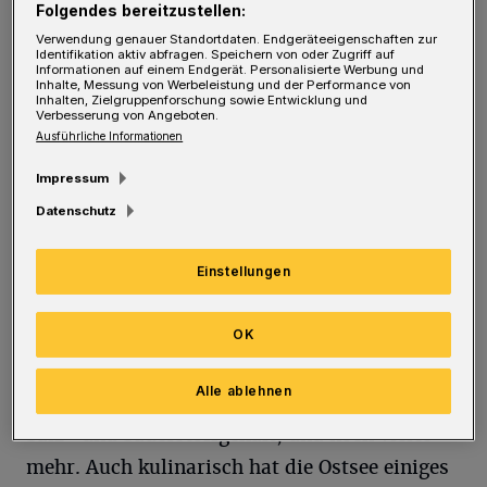
Spontanität und Flexibilität gefragter denn je.
Folgendes bereitzustellen:
Dabei bieten sich zum Beispiel Ziele an, die
Verwendung genauer Standortdaten. Endgeräteeigenschaften zur
Identifikation aktiv abfragen. Speichern von oder Zugriff auf
Informationen auf einem Endgerät. Personalisierte Werbung und
einfach und unkompliziert mit dem Auto
Inhalte, Messung von Werbeleistung und der Performance von
Inhalten, Zielgruppenforschung sowie Entwicklung und
erreicht werden können. Sie wünschen sich
Verbesserung von Angeboten.
Urlaub am Meer und am Strand? Während die
Ausführliche Informationen
Ostsee zwar nicht mit karibischen
Impressum
Wetterverhältnissen vergleichbar ist, bietet
Datenschutz
die Region jedoch unzählige Vorteile und
wahrhafte Schätze: romantische
Einstellungen
Strandpromenaden, traumhafte Badestrände
und Dünenlandschaften, Laubwälder,
OK
Naturschutzgebiete, malerische Dörfer, eine
Alle ablehnen
herrlich gesunde Meeresluft mit einem hohen
Salz- und Sauerstoffgehalt, und noch vieles
mehr. Auch kulinarisch hat die Ostsee einiges