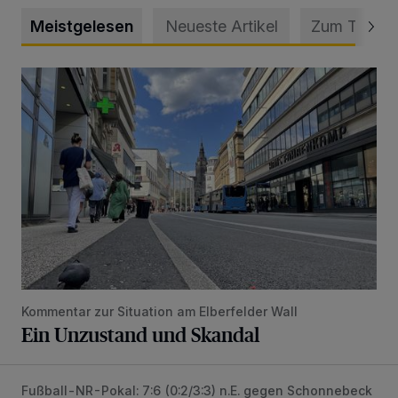
Meistgelesen
Neueste Artikel
Zum Thema
Ein Unzustand und Skandal
Kommentar zur Situation am Elberfelder Wall
Ein Unzustand und Skandal
Fußball-NR-Pokal: 7:6 (0:2/3:3) n.E. gegen Schonnebeck
Trinkpause, 0:3, 3:3, Rot – WSV-Triumph nach Elfmetersc