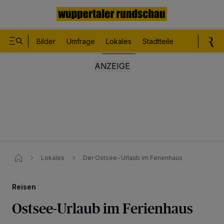
Bilder
Umfrage
Lokales
Stadtteile
Sport
Le
Lokales
Der Ostsee-Urlaub im Ferienhaus
Reisen
Ostsee-Urlaub im Ferienhaus