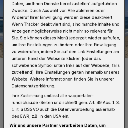
Daten, um Ihnen Dienste bereitzustellen“ aufgeführten
Zwecke. Durch Auswahl von Alle ablehnen oder
Widerruf Ihrer Einwilligung werden diese deaktiviert.
Wenn Tracker deaktiviert sind, sind manche Inhalte und
Anzeigen möglicherweise nicht mehr so relevant für
Sie. Sie können dieses Menü jederzeit wieder aufrufen,
um Ihre Einstellungen zu ändern oder Ihre Einwilligung
zu widerrufen, indem Sie auf den Link Einstellungen am
unteren Rand der Webseite klicken [oder das
Foto: Unsplash/Byung Ho Yoo
schwebende Symbol unten links auf der Webseite, falls
zutreffend]. Ihre Einstellungen gelten innerhalb unseres
Website. Weitere Informationen finden Sie in unserer
Datenschutzerklärung.
Ihre Zustimmung umfasst alle wuppertaler-
Einmal zur Ostsee bitte!
rundschau.de-Seiten und schließt gem. Art. 49 Abs. 1 S.
1 lit. a DSGVO auch die Datenverarbeitung außerhalb
In Zeiten, in denen langes Vorausplanen
des EWR, z.B. in den USA ein.
erschwert und mit Risiken verbunden ist, sind
Wir und unsere Partner verarbeiten Daten, um