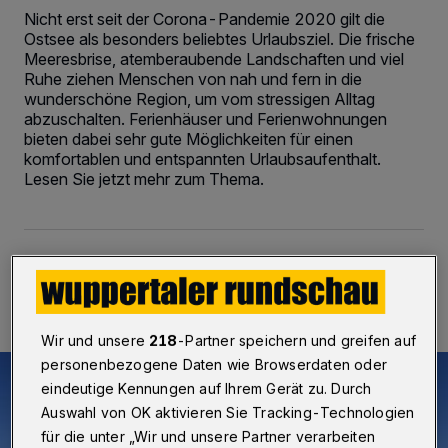
Nicht erst seit der Corona-Pandemie 2020 gilt die
Ostsee als besonders beliebtes Urlaubsziel. Die frische
Meeresbrise, atemberaubende Landschaften und viel
Ruhe ziehen Menschen von nah und fern in die
wunderschöne Region, um vom stressigen Alltag
abzuschalten. Ferienhäuser und Ferienwohnungen
bieten dabei sehr gute Möglichkeiten für einen
komfortablen und entspannten Urlaubsaufenthalt.
Lesen Sie jetzt mehr zum Thema.
10.03.2021 , 09:43 Uhr
2 Minuten Lesezeit
Wir und unsere
218
-Partner speichern und greifen auf
personenbezogene Daten wie Browserdaten oder
eindeutige Kennungen auf Ihrem Gerät zu. Durch
Auswahl von OK aktivieren Sie Tracking-Technologien
für die unter „Wir und unsere Partner verarbeiten