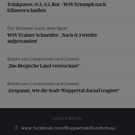
Trinkpause, 0:3, 3:3, Rot – WSV-Triumph nach
Elfmeterschießen
Die Stimmen nach dem Spiel
WSV-Trainer Schneider: „Nach 0:3 wieder aufgestanden“
WSV-Trainer Schneider: „Nach 0:3 wieder
aufgestanden“
Briefe von Leserinnen und Lesern
„Das Bergische Land vertrocknet“
„Das Bergische Land vertrocknet“
Briefe von Leserinnen und Lesern
„Gespannt, wie die Stadt Wuppertal darauf reagiert“
„Gespannt, wie die Stadt Wuppertal darauf reagiert“
SOZIALE MEDIEN
www.facebook.com/WuppertalerRundschau/