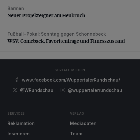
Barmen
Neuer Projekteigner am Heubruch
Neuer Projekteigner am Heubruch
Fußball-Pokal: Sonntag gegen Schonnebeck
WSV: Comeback, Favoritenfrage und Fitnesszustand
WSV: Comeback, Favoritenfrage und Fitnesszustand
SOZIALE MEDIEN
www.facebook.com/WuppertalerRundschau/
@WRundschau
@wuppertalerrundschau
SERVICES
VERLAG
Reklamation
Mediadaten
Inserieren
Team