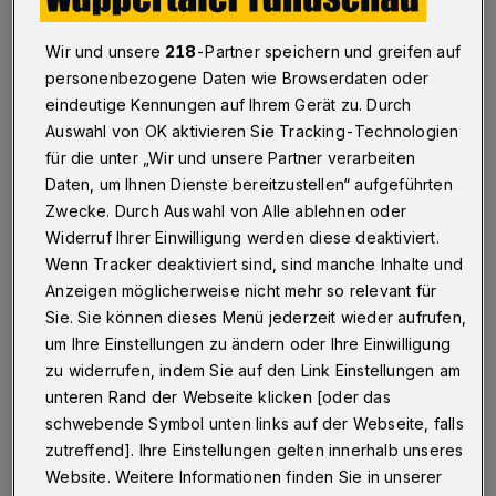
Betr.: Corona-Impfung
Wir und unsere
218
-Partner speichern und greifen auf
personenbezogene Daten wie Browserdaten oder
eindeutige Kennungen auf Ihrem Gerät zu. Durch
08.03.2021 , 17:37 Uhr
Eine Minute Lesezeit
Auswahl von OK aktivieren Sie Tracking-Technologien
für die unter „Wir und unsere Partner verarbeiten
Daten, um Ihnen Dienste bereitzustellen“ aufgeführten
Zwecke. Durch Auswahl von Alle ablehnen oder
Widerruf Ihrer Einwilligung werden diese deaktiviert.
Wenn Tracker deaktiviert sind, sind manche Inhalte und
Anzeigen möglicherweise nicht mehr so relevant für
K
aum gibt es die Möglichkeit, sich impfen
Sie. Sie können dieses Menü jederzeit wieder aufrufen,
um Ihre Einstellungen zu ändern oder Ihre Einwilligung
zu lassen, wird von einer
zu widerrufen, indem Sie auf den Link Einstellungen am
Zweiklassengesellschaft gesprochen, wenn
unteren Rand der Webseite klicken [oder das
Geimpfte/Wiedergenesene reisen dürfen und
schwebende Symbol unten links auf der Webseite, falls
die anderen nicht.
zutreffend]. Ihre Einstellungen gelten innerhalb unseres
Website. Weitere Informationen finden Sie in unserer