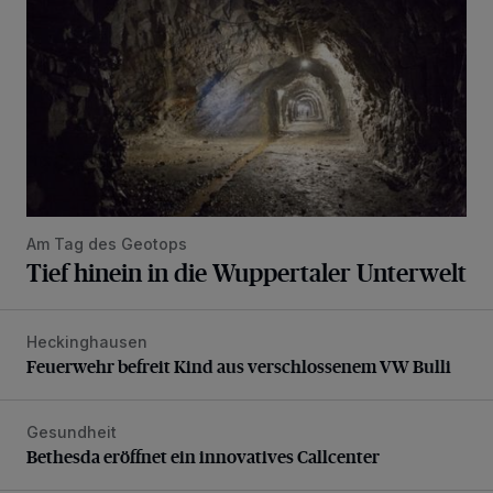
Am Tag des Geotops
Tief hinein in die Wuppertaler Unterwelt
Heckinghausen
Feuerwehr befreit Kind aus verschlossenem VW Bulli
Feuerwehr befreit Kind aus verschlossenem VW Bulli
Gesundheit
Bethesda eröffnet ein innovatives Callcenter
Bethesda eröffnet ein innovatives Callcenter