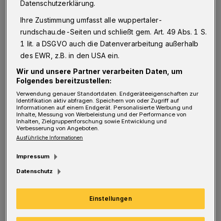
Datenschutzerklärung.
Aus dem Geschichtsunterricht wissen wir,
Ihre Zustimmung umfasst alle wuppertaler-
dass es den Mitgliedern einer
rundschau.de-Seiten und schließt gem. Art. 49 Abs. 1 S.
Zweiklassengesellschaft unmöglich war, ihre
1 lit. a DSGVO auch die Datenverarbeitung außerhalb
Klasse zu verlassen. In unserer heutigen,
des EWR, z.B. in den USA ein.
sowohl freien als auch medizinisch gut
Wir und unsere Partner verarbeiten Daten, um
versorgten Gesellschaft wird es aber früher
Folgendes bereitzustellen:
Verwendung genauer Standortdaten. Endgeräteeigenschaften zur
oder später jedem Mitglied möglich sein, sich
Identifikation aktiv abfragen. Speichern von oder Zugriff auf
Informationen auf einem Endgerät. Personalisierte Werbung und
impfen zu lassen. Da passt dieser Begriff
Inhalte, Messung von Werbeleistung und der Performance von
Inhalten, Zielgruppenforschung sowie Entwicklung und
überhaupt nicht!
Verbesserung von Angeboten.
Ausführliche Informationen
Impressum
Wer sich nicht impfen lassen will, hat diese
Datenschutz
Entscheidung frei und für sich getroffen.
Niemand anderes ist dafür und für die daraus
Einstellungen
resultierenden Folgen verantwortlich als die