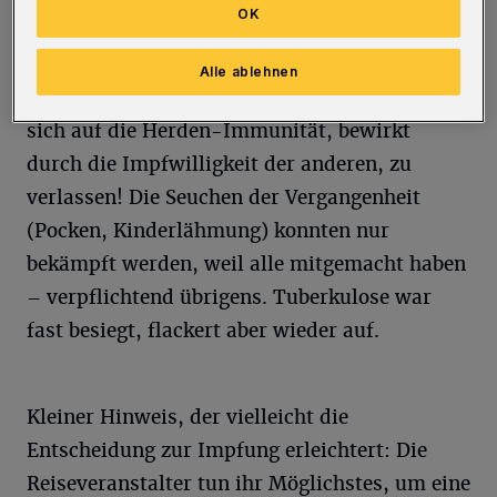
Person selbst.
OK
Zur der Bekämpfung der Pandemie sollte
Alle ablehnen
jeder seinen Beitrag leisten, es reicht nicht,
sich auf die Herden-Immunität, bewirkt
durch die Impfwilligkeit der anderen, zu
verlassen! Die Seuchen der Vergangenheit
(Pocken, Kinderlähmung) konnten nur
bekämpft werden, weil alle mitgemacht haben
– verpflichtend übrigens. Tuberkulose war
fast besiegt, flackert aber wieder auf.
Kleiner Hinweis, der vielleicht die
Entscheidung zur Impfung erleichtert: Die
Reiseveranstalter tun ihr Möglichstes, um eine